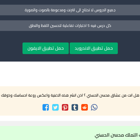
جميع الدروس لا تحتاج الى انترنت ومدعومة بالصوت والصورة
كل درس فيه 5 اختبارات تفاعلية لتحسين اللفظ والنطق
حمل تطبيق الاندرويد
حمل تطبيق الايفون
هل انت من عشاق محسن الحسني ؟ اذن انشر هذه الاغنية واعكس روعة احساسك وذوقك
 التملك محسن الحسني