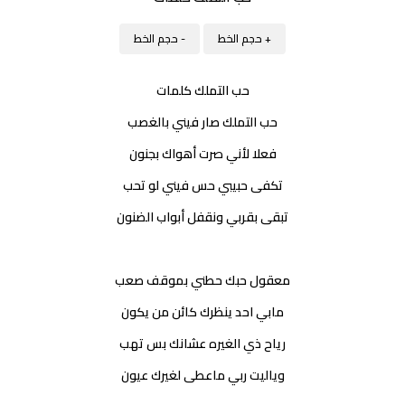
+ حجم الخط
- حجم الخط
حب التملك كلمات
حب التملك صار فيني بالغصب
فعلا لأني صرت أهواك بجنون
تكفى حبيبي حس فيني لو تحب
تبقى بقربي ونقفل أبواب الضنون
معقول حبك حطني بموقف صعب
مابي احد ينظرك كائن من يكون
رياح ذي الغيره عشانك بس تهب
وياليت ربي ماعطى لغيرك عيون