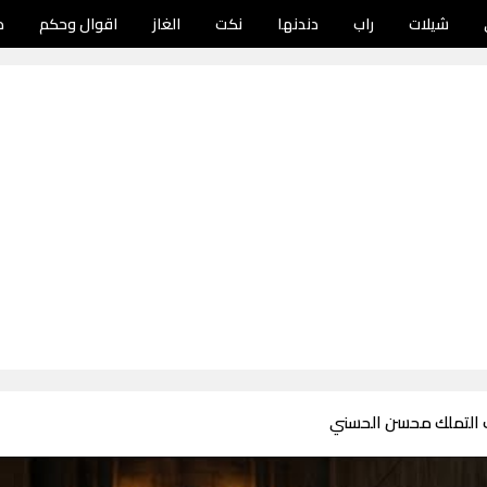
شيلات
راب
دندنها
نكت
الغاز
اقوال وحكم
د
 التملك محسن الحسني