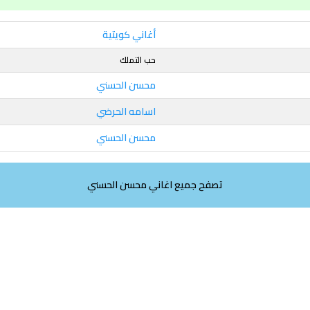
أغاني كويتية
حب التملك
محسن الحسني
اسامه الحرضي
محسن الحسني
تصفح جميع اغاني محسن الحسني