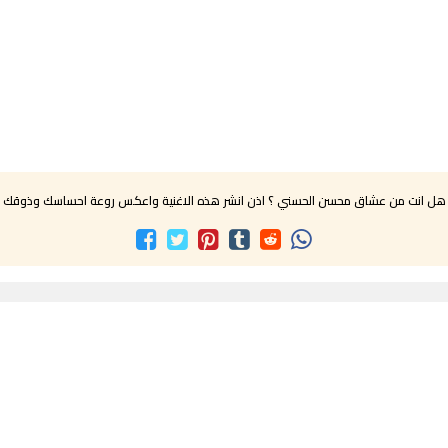
هل انت من عشاق محسن الحسني ؟ اذن انشر هذه الاغنية واعكس روعة احساسك وذوقك