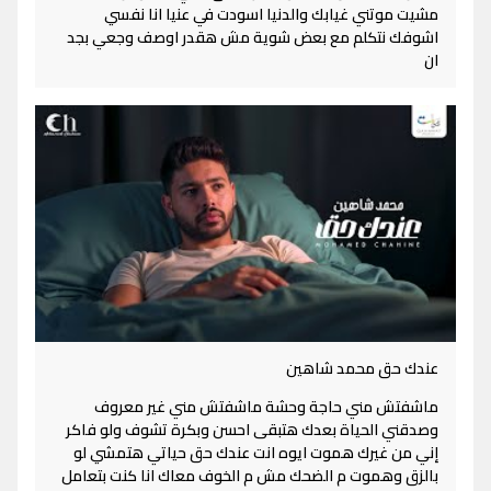
مشيت موتني غيابك والدنيا اسودت في عنيا انا نفسي
اشوفك نتكلم مع بعض شوية مش هقدر اوصف وجعي بجد
ان
عندك حق محمد شاهين
ماشفتش مني حاجة وحشة ماشفتش مني غير معروف
وصدقني الحياة بعدك هتبقى احسن وبكرة تشوف ولو فاكر
إني من غيرك هموت ايوه انت عندك حق حياتي هتمشي لو
بالزق وهموت م الضحك مش م الخوف معاك انا كنت بتعامل