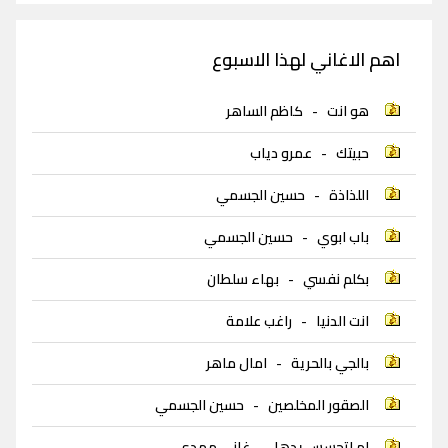
اهم الاغاني لهذا الاسبوع
هو انت
-
كاظم الساهر
حبيتك
-
عمرو دياب
اللذاذة
-
حسين الجسمي
باب ابوي
-
حسين الجسمي
بكلم نفسي
-
بهاء سلطان
انت الدنيا
-
راغب علامة
بالجي بالحرية
-
امال ماهر
الصقور المخلصين
-
حسين الجسمي
لم اتحسس يدها
-
غاني مهدي