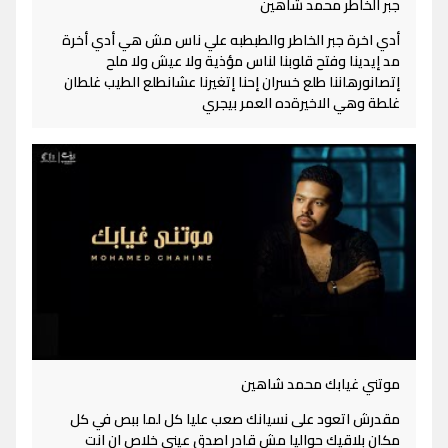
جبر الخاطر محمد شاهين
أدي اخرة جبر الخاطر والطبطبه علي ناس مش هي أدي أخرة
مد إيدينا وفتح قلوبنا لناس مؤذية ولا عيش ولا ملح
إتصانورهاننا طلع خسران إحنا إتغيرنا عشانطلع الطيب غلطان
غلطة وهي الاخيرةده العمر بيجري
موتني غيابك محمد شاهين
مقدرش اتعود على نسيانك صعب عليا كل لما ببص في كل
مكان بلاقيك حواليا مش قادر اصدق عيني خلاص ان انت