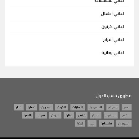
اغاني مسلسلات
اغاني اطفال
اغاني كرتون
اغاني افراح
اغاني وطنية
مطربين حسب الدول
مصر
العراق
السعودية
الامارات
الكويت
البحرين
عُمان
قطر
الخليج
المغرب
الجزائر
تونس
لبنان
الاردن
سوريا
اليمن
السودان
فلسطين
ليبيا
تركيا