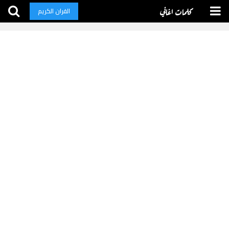
كلمات اغاني
القران الكريم