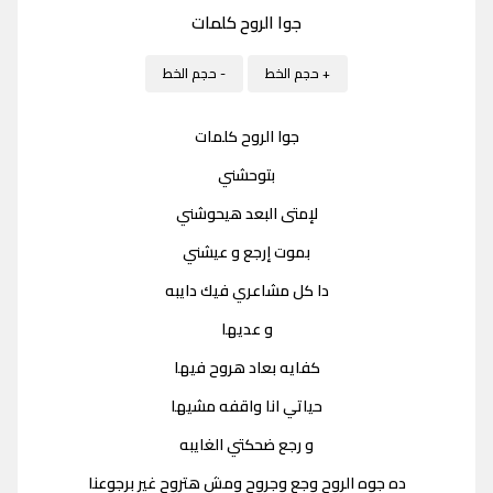
جوا الروح كلمات
+ حجم الخط
- حجم الخط
جوا الروح كلمات
بتوحشني
لإمتى البعد هيحوشني
بموت إرجع و عيشني
دا كل مشاعري فيك دايبه
و عديها
كفايه بعاد هروح فيها
حياتي انا واقفه مشيها
و رجع ضحكتي الغايبه
ده جوه الروح وجع وجروح ومش هتروح غير برجوعنا