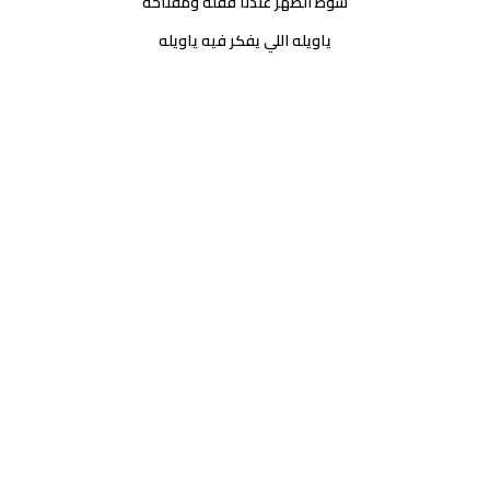
شوط الظهر عندنا قفله ومفتاحه
ياويله اللي يفكر فيه ياويله