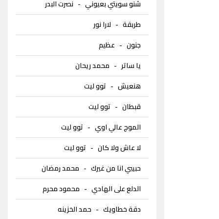
شنو سويتي بعيوني
-
نصرت البدر
طربقة
-
لارا نور
جنون
-
عظيم
يا ساتر
-
محمد ريحان
هنعيش
-
توو ليت
قبطان
-
توو ليت
الموج عالي اوي
-
توو ليت
لا عاش ولا كان
-
توو ليت
حبيبي انا من غيرك
-
محمد رمضان
الدلع على الهادي
-
محمود محرم
دقة خطاويك
-
حمد الخزينه