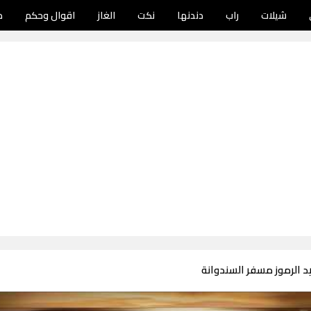
شيلات
راب
دندنها
نكت
الغاز
اقوال وحكم
د
د الرموز مسفر السندوانة