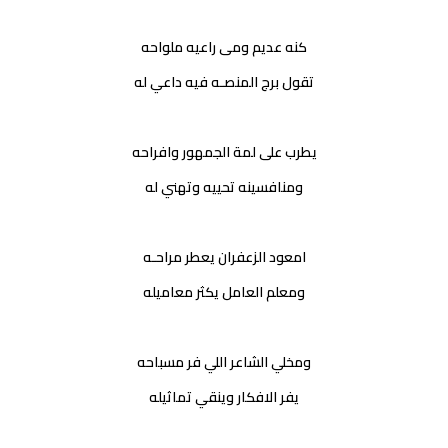
كنه عديم ومى راعيه ملواحه
تقول برج المنصـه فيه داعي له
يطرب على لمة الجمهور وافراحه
ومنافسينه تحييه وتهني له
امعود الزعفران يعطر مراحـه
ومعلم العامل يكثر معاميله
ومخلي الشاعر اللي فر مسباحه
يفر الافكار وينقي تماثيله