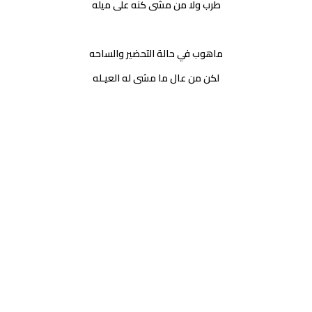
طرب ولا من مشى كنه على ميله
ماهوب في حالة التحضير والساحه
لكن من عال ما مشى له العيـله