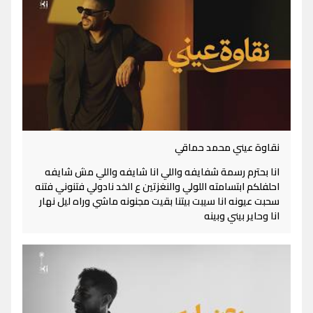
نقاوة عيني محمد حماقي
انا بحترم رسمة شفايفه واللي انا شايفه واللي مش شايفه
احلفلكم ابتسامته اللولي والنغزتين ع الخد نادولي فتنوني فتنه
سحبت عيونه انا سيبت بيتنا بقيت مجنونه ماشي وراه ليل نهار
انا وحاير بيني وبينه