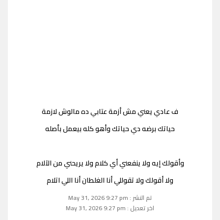
ف عادي يعني مش أزمة عتابي ده مالوش لازمة
حياتك برضه دي حياتك وأهو كله بيعمل بأصله
وأقولك إيه ولا ينفعني أي كلام ولا يريحني من الآلام
ولا أقولك ولا تقوللي أنا الغلطان أنا اللي اتلام
تم النشر : May 31, 2026 9:27 pm
اخر تعديل : May 31, 2026 9:27 pm