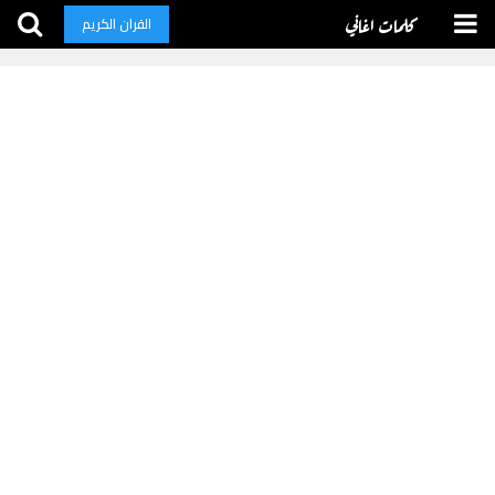
كلمات اغاني
القران الكريم