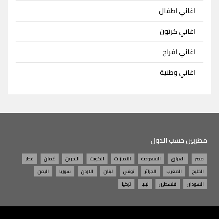
اغاني اطفال
اغاني كرتون
اغاني افراح
اغاني وطنية
مطربين حسب الدول
مصر
العراق
السعودية
الامارات
الكويت
البحرين
عُمان
قطر
الخليج
المغرب
الجزائر
تونس
لبنان
الاردن
سوريا
اليمن
السودان
فلسطين
ليبيا
تركيا