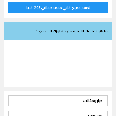
تصفح جميع اغاني محمد حماقي 205 اغنية
ما هو تقييمك للاغنية من منظورك الشخصي؟
اخبار ومقالات
الغاز صعبة