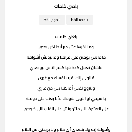
بلغني كلمات
+ حجم الخط
- حجم الخط
بلغني كلمات
وما اكرهلكش خير أبدا لكن يعني
مافاتش يومين على فراقنا ومابردتش أشواقنا
علشان تعمل كدة فيا كلام الناس بيوجعني
قالولي إنك لقيت نفسك مع غيري
وبتروح نفس أماكننا بس من غيري
يا سيدي لو انتهى شوقك فأنا بعتب على ذوقك
على العشرة اللي ماتهونش على القلب اللي ضيعني
وأقولك إيه ولا ينفعني أي كلام ولا يريحني من الآلام