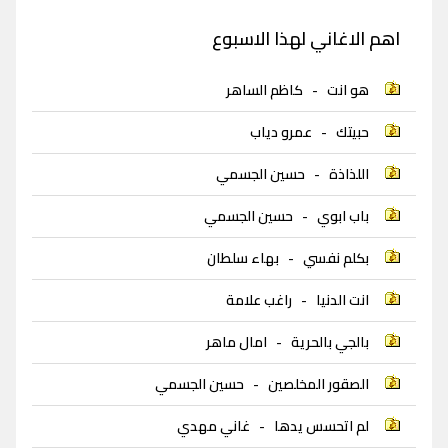
اهم الاغاني لهذا الاسبوع
هو انت
-
كاظم الساهر
حبيتك
-
عمرو دياب
اللذاذة
-
حسين الجسمي
باب ابوي
-
حسين الجسمي
بكلم نفسي
-
بهاء سلطان
انت الدنيا
-
راغب علامة
بالجي بالحرية
-
امال ماهر
الصقور المخلصين
-
حسين الجسمي
لم اتحسس يدها
-
غاني مهدي