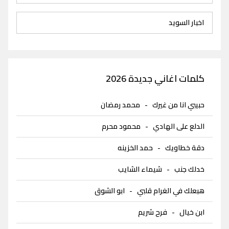
اخبار السويد
كلمات اغاني جديدة 2026
حبيبي انا من غيرك
-
محمد رمضان
الدلع على الهادي
-
محمود محرم
دقة خطاويك
-
حمد الخزينه
خدلك جنب
-
شيماء الشايب
هبعلك في الغرام قلبي
-
ابو الشوق
ابن خيال
-
فرح شريم