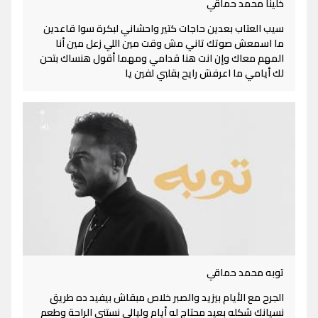
خلينا محمد حماقي
سيب العتاب بعدين حاجات كتير واحشاني لبكرة سوا قاعدين
ما اسمعش صوتك تاني مش وقت مين اللي زعل مين أنا
المهم معاك وإن انت هنا قدامي ومهما أقول هنساك بتحن
لك أيامي ما اعرفش رايح بقلبي لفين يا
توبه محمد حماقي
الجرح مع الأيام بيزيد والصبر خلاص مبقاش بيفيد ده طريق
نسيانك شكله بعيد محتاج له أيام وليالي نستني الراحة وطعم