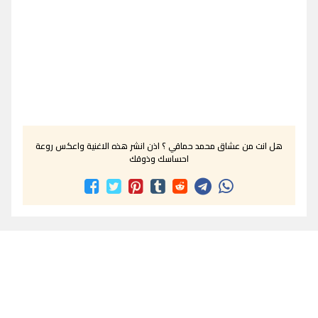
هل انت من عشاق محمد حماقي ؟ اذن انشر هذه الاغنية واعكس روعة
احساسك وذوقك