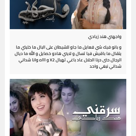
واجهني هند زيادي
و بانو فيك شي فعايل ما جاو للشيطان على البال ما خليتي ما
يتقال ما باقيش فيا تسال و لايني هادو خصايل و الله ما ديال
الرجال حتى درنا الحلال عاد باغي تهبال X2 و اااه وانا شداني
شداني نبغي واحد