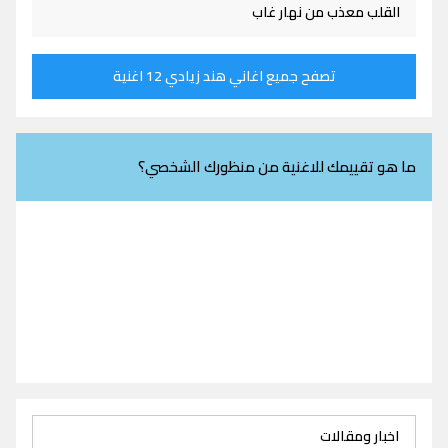
القلب معذب من نهار غاب
تصفح جميع اغاني هند زيادي 12 اغنية
ما هو تقييمك للاغنية من منظورك الشخصي؟
اخبار ومقالات