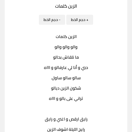
الزين كلمات
+ حجم الخط
- حجم الخط
الزين كلمات
والو والو والو
ما نلقاش بحالو
حبي و أنا لي عارفالو و اااه
سالو سالو ساول
شكون الزين ديالو
تراني على بالو و اااه
رايق ارقص و اغني و رايق
رايح الليلة اشوف الزين