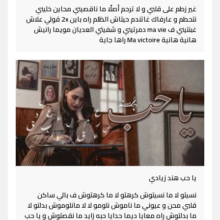
غير زطم على قلبي و لا ترحم أصلًا ما ناقصيني محاين خليني
نتحطم و عارفاك غاتندم حيتاش الظلم راه باين 2x قولي علاش
غبنتيني ف ma vie دمرتيني و شفيتي العديان مويما رانيش
هانية هانية Ma victoire راها جاية
يا حب هند زيادي
نسيتو لا ما نسيتوش كرهتو لا ما كرهتوش ف بالي ساكن
قلبي محن و عيوني ما ناموش نلومو لا لا مانلوموش بدلتو لا
ما بدلتوش راه معايا ديما حدايا حبه زايد ما نقصتوش و يا حب