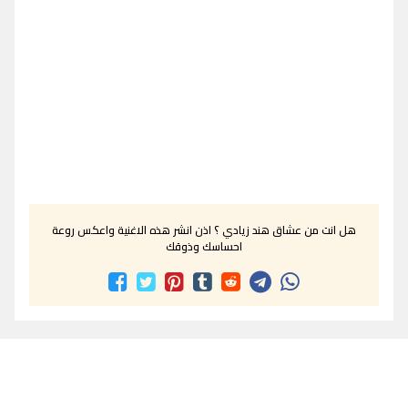
هل انت من عشاق هند زيادي ؟ اذن انشر هذه الاغنية واعكس روعة
احساسك وذوقك