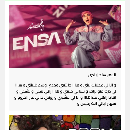
انسى هند زيادي
و انا لي عطيتك نيتي و هااا خليتيني وحدي وسط غبينتي و هااا
لي دزت منو بزاف و سبابي حبيبي و هااا راني نبكي و نشكي و
انتايا زاهي معاهااا و انا لي مشيتي و رونتي حالي غير الخروج و
سهير ليالي انت رخيص و