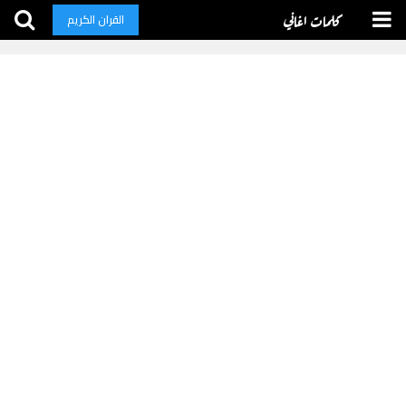
كلمات اغاني
القران الكريم