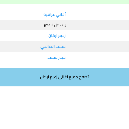
أغاني عراقية
يا شاغل التفكير
زعيم اركان
محمد الصالحي
حيدر محمد
تصفح جميع اغاني زعيم اركان