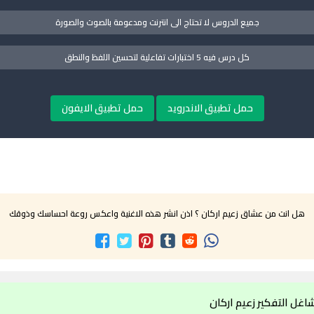
جميع الدروس لا تحتاج الى انترنت ومدعومة بالصوت والصورة
كل درس فيه 5 اختبارات تفاعلية لتحسين اللفظ والنطق
حمل تطبيق الاندرويد
حمل تطبيق الايفون
هل انت من عشاق زعيم اركان ؟ اذن انشر هذه الاغنية واعكس روعة احساسك وذوقك
شاغل التفكير زعيم اركان