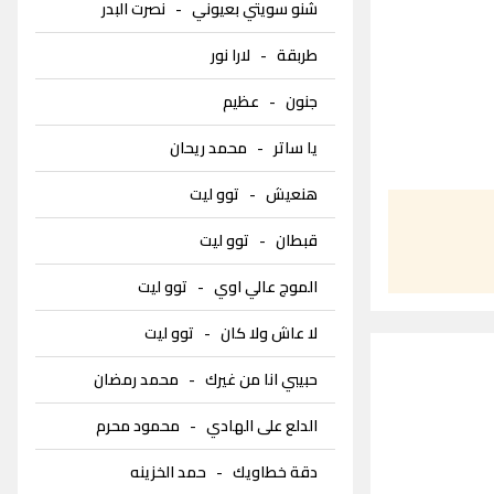
شنو سويتي بعيوني
-
نصرت البدر
طربقة
-
لارا نور
جنون
-
عظيم
يا ساتر
-
محمد ريحان
هنعيش
-
توو ليت
قبطان
-
توو ليت
الموج عالي اوي
-
توو ليت
لا عاش ولا كان
-
توو ليت
حبيبي انا من غيرك
-
محمد رمضان
الدلع على الهادي
-
محمود محرم
دقة خطاويك
-
حمد الخزينه