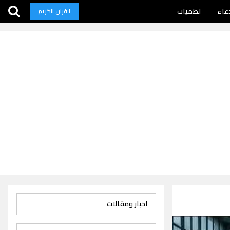
عاء
لطميات
القران الكريم
اخبار ومقالات