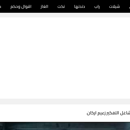
شيلات
راب
دندنها
نكت
الغاز
اقوال وحكم
د
شاغل التفكير زعيم اركان