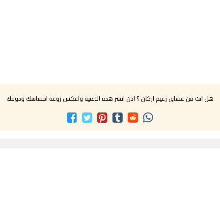
هل انت من عشاق زعيم اركان ؟ اذن انشر هذه الاغنية واعكس روعة احساسك وذوقك