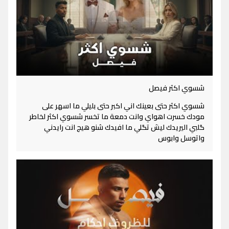
شسوي اكثر فيصل
شسوي اكثر حتى بعينك اني اكبر حتى بليلي ما اسهر على
مودك خسرت اهواي وانت دمعة ما تخسر شسوي اكثر لخاطر
گلبي اليريدك ليش تگلي ما افيدك شنو هيج انت رايدني
واتوسل وابوس