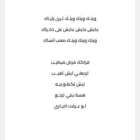
وينـك وينك وينـك تـرى بليـاك
عايش عايش عايش على ذكـراك
وينك وينك وينـك صعب انساك
فراگك مرض ميطيـب
ارجعلـي ليش تغيــب
ليش تگطـع بيـه
هسة يمي ترجـع
لـو عـرفت اخبـاري