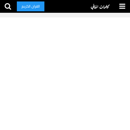
كلمات اغاني
القران الكريم