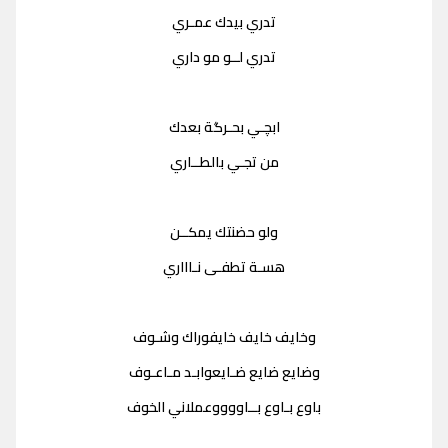
تدري بيدك عمـري
تدري لــو مو داري
ابچـي بحـرگة بعدك
من تجـي بالطــاري
ولو حضنتك يمكــن
هسـة تطفـى نـاااري
وخايف خايف خايفوراك وشـوف
وضايع ضايع ضـايعوابـد مـاعـوف
باوع بـاوع بــاووووعملاني الخوف