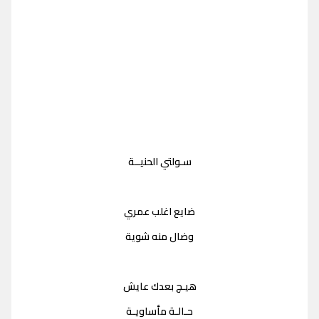
سـولتي الحنيــة
ضايع اغلب عمري
وضال منه شوية
هيـچ بعدك عايش
حـالـة مأساويـة