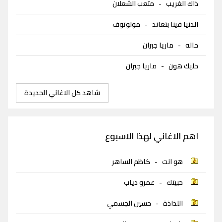
ذاك الغريب
-
متعب الشعلان
الدنيا فينا بتعاند
-
مولوتوف
حاله
-
ماريا جبران
خليك هون
-
ماريا جبران
شاهد كل الاغاني الجديدة
اهم الاغاني لهذا الاسبوع
هو انت
-
كاظم الساهر
حبيتك
-
عمرو دياب
اللذاذة
-
حسين الجسمي