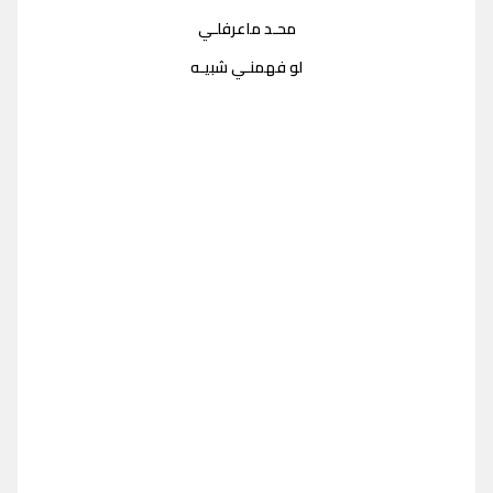
محـد ماعرفلـي
لو فهمنـي شبيـه