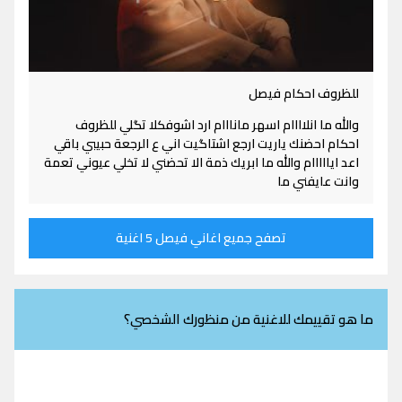
للظروف احكام فيصل
والله ما انلاااام اسهر مانااام ارد اشوفكلا تگلي للظروف
احكام احضنك ياريت ارجع اشتاگيت اني ع الرجعة حبيبي باقي
اعد ايااااام والله ما ابريك ذمة الا تحضني لا تخلي عيوني تعمة
وانت عايفني ما
تصفح جميع اغاني فيصل 5 اغنية
ما هو تقييمك للاغنية من منظورك الشخصي؟