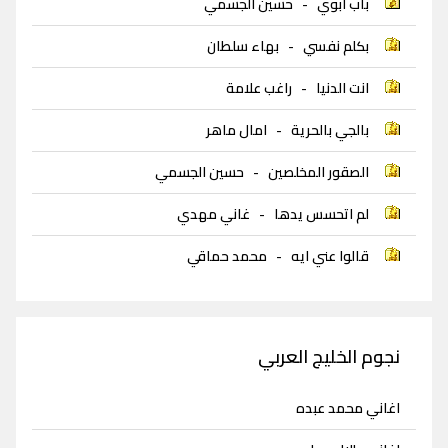
باب ابوي
-
حسين الجسمي
بكلم نفسي
-
بهاء سلطان
انت الدنيا
-
راغب علامة
بالجي بالحرية
-
امال ماهر
الصقور المخلصين
-
حسين الجسمي
لم اتحسس يدها
-
غاني مهدي
قالوا عني ايه
-
محمد حماقي
نجوم الخليج العربي
اغاني محمد عبده