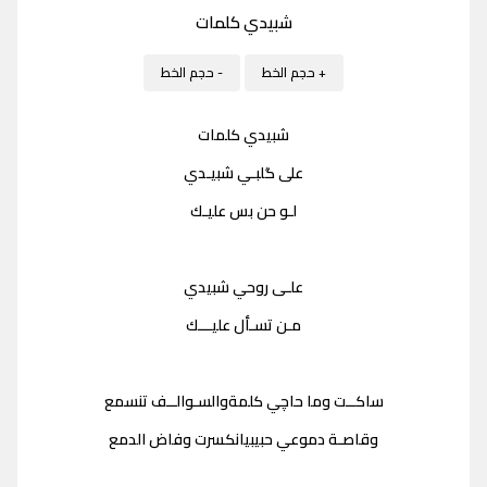
شبيدي كلمات
+ حجم الخط
- حجم الخط
شبيدي كلمات
على گلبـي شبيـدي
لـو حن بس عليـك
علـى روحي شبيدي
مـن تسـأل عليـــك
ساكــت وما حاچي كلمةوالسـوالــف تنسمع
وقاصـة دموعي حبيبيانكسرت وفاض الدمع