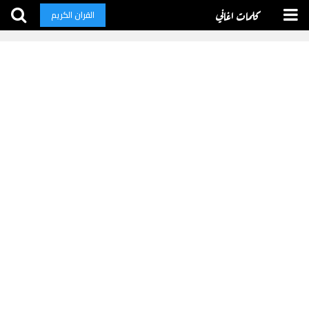
كلمات اغاني
القران الكريم