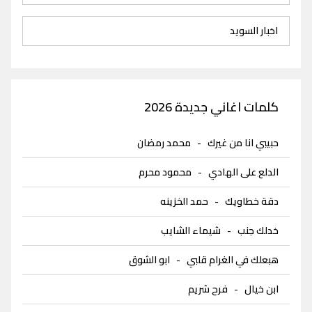
اخبار السويد
كلمات اغاني جديدة 2026
حبيبي انا من غيرك
-
محمد رمضان
الدلع على الهادي
-
محمود محرم
دقة خطاويك
-
حمد الخزينه
خدلك جنب
-
شيماء الشايب
هبعلك في الغرام قلبي
-
ابو الشوق
ابن خيال
-
فرح شريم