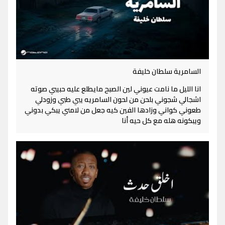
السامرية سلطان خليفة
انا الليل ما نامت عيوني لين الصبح مايطلع عليه حبيبي صوته
اشجالي شجوني بلحن من لحون السامريه يبي طبي وزودلي
طعوني كواني وزادها الفين كيه جعل من لامني يبكي بدوني
ويبكونه هله مع كل حيه أنا