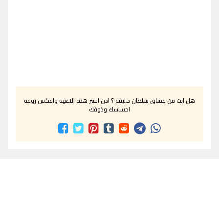
هل انت من عشاق سلطان خليفة ؟ اذن انشر هذه الاغنية واعكس روعة
احساسك وذوقك