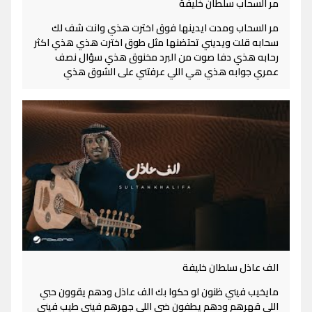
مر السحاب سلطان خليفة
مر السحاب ومدت ايدينها فوق اخترت هذي وانت شف لك
سحابه قلت ويديني تحتضنها مثل طوق اخترت هذي هذي اكثر
رحابه هذي دفا صوت من البرد مخنوق هذي سؤال نصف
عمري جوابه هذي هي اللي عرفتني على الشوق هذي
الف عاذل سلطان خليفة
مايخيب فيني ظنون لو حكوا بك الف عاذل ودهم يقوون حبي
اللي قهرهم ودهم يطفون ضي اللي جهرهم فيني طيب فيني