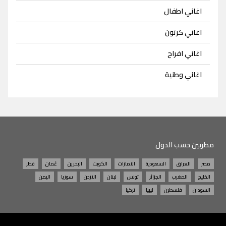
اغاني اطفال
اغاني كرتون
اغاني افراح
اغاني وطنية
مطربين حسب الدول
مصر
العراق
السعودية
الامارات
الكويت
البحرين
عُمان
قطر
الخليج
المغرب
الجزائر
تونس
لبنان
الاردن
سوريا
اليمن
السودان
فلسطين
ليبيا
تركيا