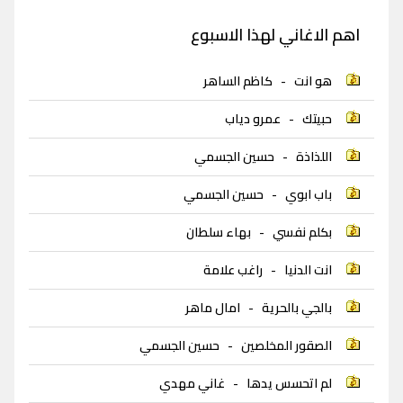
اهم الاغاني لهذا الاسبوع
هو انت
-
كاظم الساهر
حبيتك
-
عمرو دياب
اللذاذة
-
حسين الجسمي
باب ابوي
-
حسين الجسمي
بكلم نفسي
-
بهاء سلطان
انت الدنيا
-
راغب علامة
بالجي بالحرية
-
امال ماهر
الصقور المخلصين
-
حسين الجسمي
لم اتحسس يدها
-
غاني مهدي