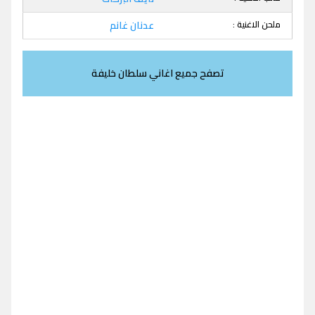
ملحن الاغنية :
عدنان غانم
تصفح جميع اغاني سلطان خليفة