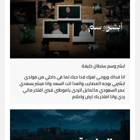
ابشر وسم سلطان خليفة
انا فداك وروحي لعزك فدا حبك نما في داخلي من مولدي
ابشربي بوجه المصايب والعدا انت السعد وانا مبشر بسعدي
عمر السعودي ماتمايل للردى ياموطني فيني افتخر ماني
ردي وانا افتخر بك ارض واحلام