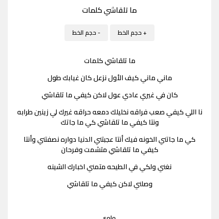
ما تلقاشي كلمات
+ حجم الخط
- حجم الخط
ما تلقاشي كلمات
ماني ماني كيف الأول نزعل كان غيابك طول
كان في غيري عادي عول لاكن كيفي ما تلقاشي
نا اللي كيفي صعب فراقه نخليلك دمعه حراقه غيرك لي زينين طرابه
ونتا كيفي ما تلقاشي كي ما جاتك
كي ما جاتني الخونه فيك أنتا عجبتني الدنيا دواره نصفتني وأنتا
كيفي ما تلقاشي متشمت وفرحان
نغني ولكي في الطيحه متمني اخبارك الشينه
وصلني لاكن كيفي ما تلقاشي
solo