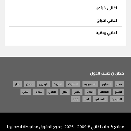
اغاني كرتون
اغاني افراح
اغاني وطنية
مطربين حسب الدول
مصر
العراق
السعودية
الامارات
الكويت
البحرين
عُمان
قطر
الخليج
المغرب
الجزائر
تونس
لبنان
الاردن
سوريا
اليمن
السودان
فلسطين
ليبيا
تركيا
موقع
كلمات اغاني
© 2009 - 2026 جميع الحقوق محفوظة لاصحابها