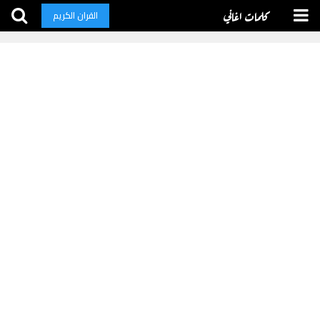
كلمات اغاني
القران الكريم