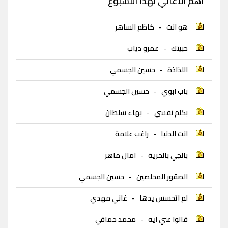
اهم الاغاني لهذا الاسبوع
هو انت
-
كاظم الساهر
حبيتك
-
عمرو دياب
اللذاذة
-
حسين الجسمي
باب ابوي
-
حسين الجسمي
بكلم نفسي
-
بهاء سلطان
انت الدنيا
-
راغب علامة
بالجي بالحرية
-
امال ماهر
الصقور المخلصين
-
حسين الجسمي
لم اتحسس يدها
-
غاني مهدي
قالوا عني ايه
-
محمد حماقي