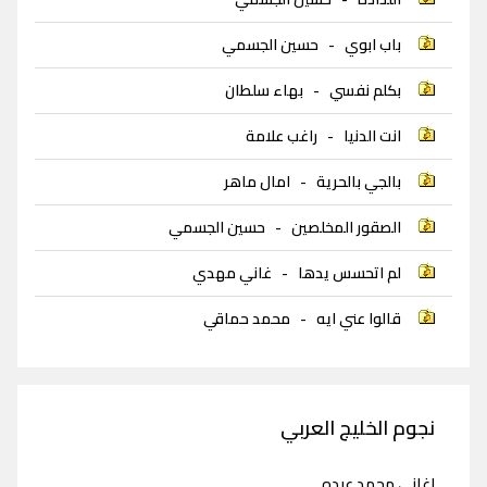
باب ابوي
-
حسين الجسمي
بكلم نفسي
-
بهاء سلطان
انت الدنيا
-
راغب علامة
بالجي بالحرية
-
امال ماهر
الصقور المخلصين
-
حسين الجسمي
لم اتحسس يدها
-
غاني مهدي
قالوا عني ايه
-
محمد حماقي
نجوم الخليج العربي
اغاني محمد عبده