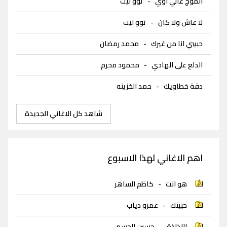
الموج عالي اوي
-
توو ليت
لا عاش ولا كان
-
توو ليت
حبيبي انا من غيرك
-
محمد رمضان
الدلع على الهادي
-
محمود محرم
دقة خطاويك
-
حمد الخزينه
شاهد كل الاغاني الجديدة
اهم الاغاني لهذا الاسبوع
هو انت
-
كاظم الساهر
حبيتك
-
عمرو دياب
اللذاذة
-
حسين الجسمي