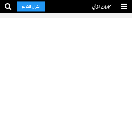
كلمات اغاني
القران الكريم