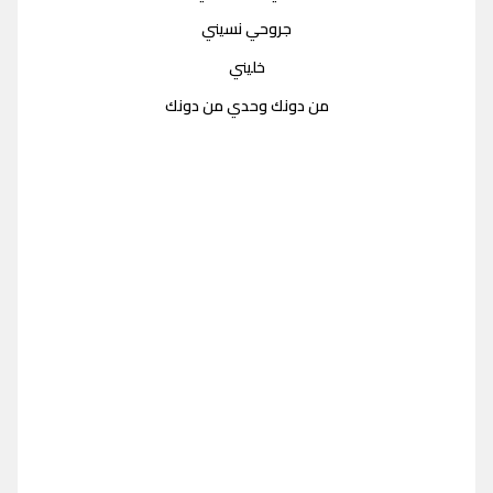
جروحي نسيني
خليني
من دونك وحدي من دونك