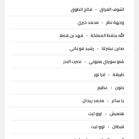
اشوف الفراق
-
فالح الطوق
وجهة نظر
-
محمد خيري
الله يحفظ المملكة
-
فهد بن فصلا
صاين عشرتنا
-
رشيد فوعاني
شنو سويتي بعيوني
-
نصرت البدر
طربقة
-
لارا نور
جنون
-
عظيم
يا ساتر
-
محمد ريحان
هنعيش
-
توو ليت
قبطان
-
توو ليت