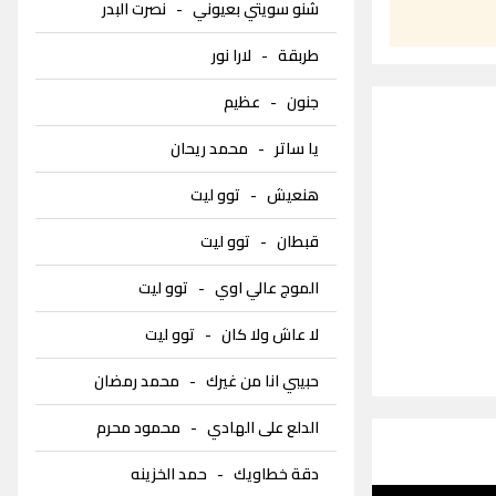
شنو سويتي بعيوني
-
نصرت البدر
طربقة
-
لارا نور
جنون
-
عظيم
يا ساتر
-
محمد ريحان
هنعيش
-
توو ليت
قبطان
-
توو ليت
الموج عالي اوي
-
توو ليت
لا عاش ولا كان
-
توو ليت
حبيبي انا من غيرك
-
محمد رمضان
الدلع على الهادي
-
محمود محرم
دقة خطاويك
-
حمد الخزينه