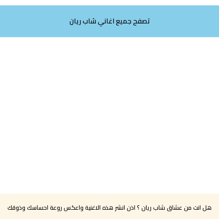
تصفح جميع اغاني شاب ريان
هل انت من عشاق شاب ريان ؟ اذن انشر هذه الاغنية واعكس روعة احساسك وذوقك