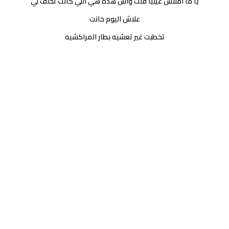
يا ما امنتش عينيا قلت واش هذه هي اللي كانت تحلف لي
علاش اليوم خانت
تخطبت غير تعشيه بطار المراكشيه