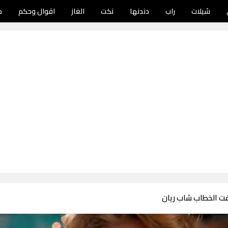
شيلات
راب
دندنها
نكت
الغاز
اقوال وحكم
د
ت الخطاب شاب ريان