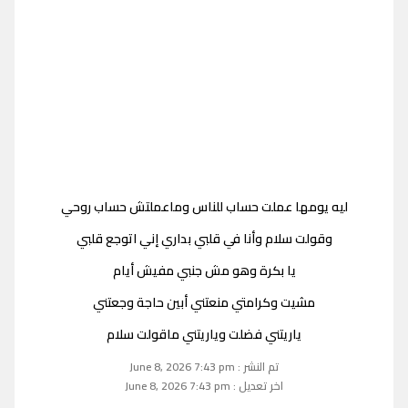
ليه يومها عملت حساب للناس وماعملتش حساب روحي
وقولت سلام وأنا في قلبي بداري إني اتوجع قلبي
يا بكرة وهو مش جنبي مفيش أيام
مشيت وكرامتي منعتني أبين حاجة وجعتني
ياريتني فضلت وياريتني ماقولت سلام
تم النشر : June 8, 2026 7:43 pm
اخر تعديل : June 8, 2026 7:43 pm