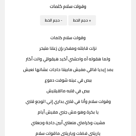
وقولت سلام كلمات
+ حجم الخط
- حجم الخط
وقولت سلام كلمات
نزلت قابلته ومفكر بإن زعلنا متبخر
ولما هقوله آه واحشني أكيد هيقوللي وانت أكتر
بمد إيديا قاللي مفيش مابيننا حاجات عشانها نعيش
ببص في عينه شوفت دموع
ببص في قلبه مالقيتنيش
وقولت سلام وأنا في قلبي بداري إني اتوجع قلبي
يا بكرة وهو مش جنبي مفيش أيام
مشيت وكرامتي منعتني أبين حاجة وجعتني
ياريتني فضلت وياريتني ماقولت سلام