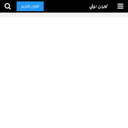
كلمات اغاني
القران الكريم