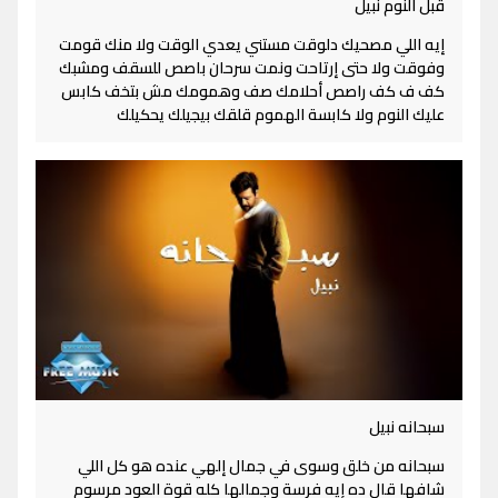
قبل النوم نبيل
إيه اللي مصحيك دلوقت مستني يعدي الوقت ولا منك قومت
وفوقت ولا حتى إرتاحت ونمت سرحان باصص للسقف ومشبك
كف ف كف راصص أحلامك صف وهمومك مش بتخف كابس
عليك النوم ولا كابسة الهموم قلقك بيجيلك يحكيلك
سبحانه نبيل
سبحانه من خلق وسوى في جمال إلهي عنده هو كل اللي
شافها قال ده إيه فرسة وجمالها كله قوة العود مرسوم