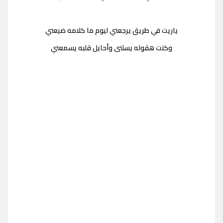
ياريت في طريق يرجعني ليوم ما كلامه ضيعني
وكنت هقوله يستنى وأحايل قلبه يسمعني