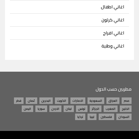
اغاني اطفال
اغاني كرتون
اغاني افراح
اغاني وطنية
مطربين حسب الدول
مصر
العراق
السعودية
الامارات
الكويت
البحرين
عُمان
قطر
الخليج
المغرب
الجزائر
تونس
لبنان
الاردن
سوريا
اليمن
السودان
فلسطين
ليبيا
تركيا