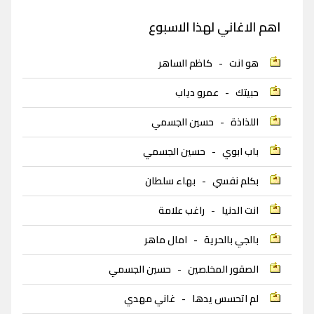
اهم الاغاني لهذا الاسبوع
هو انت
-
كاظم الساهر
حبيتك
-
عمرو دياب
اللذاذة
-
حسين الجسمي
باب ابوي
-
حسين الجسمي
بكلم نفسي
-
بهاء سلطان
انت الدنيا
-
راغب علامة
بالجي بالحرية
-
امال ماهر
الصقور المخلصين
-
حسين الجسمي
لم اتحسس يدها
-
غاني مهدي