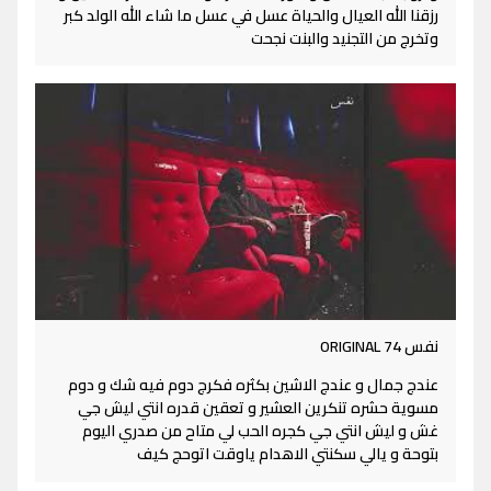
رزقنا الله العيال والحياة عسل في عسل ما شاء الله الولد كبر
وتخرج من التجنيد والبنت نجحت
نفس ORIGINAL 74
عندج جمال و عندج الاشين بكثره فكرج دوم فيه شك و دوم
مسوية حشره تنكرين العشير و تعقين قدره انتي ليش جي
غش و ليش انتي جي كجره الحب لي متاح من صدري اليوم
بتوحة و يالي سكنتي الاهدام ياوقت اتوحج كيف