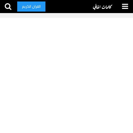
كلمات اغاني
القران الكريم