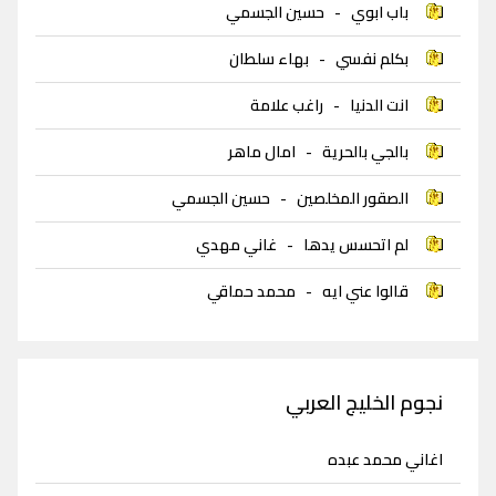
باب ابوي
-
حسين الجسمي
بكلم نفسي
-
بهاء سلطان
انت الدنيا
-
راغب علامة
بالجي بالحرية
-
امال ماهر
الصقور المخلصين
-
حسين الجسمي
لم اتحسس يدها
-
غاني مهدي
قالوا عني ايه
-
محمد حماقي
نجوم الخليج العربي
اغاني محمد عبده