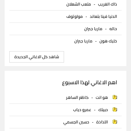
ذاك الغريب
-
متعب الشعلان
الدنيا فينا بتعاند
-
مولوتوف
حاله
-
ماريا جبران
خليك هون
-
ماريا جبران
شاهد كل الاغاني الجديدة
اهم الاغاني لهذا الاسبوع
هو انت
-
كاظم الساهر
حبيتك
-
عمرو دياب
اللذاذة
-
حسين الجسمي