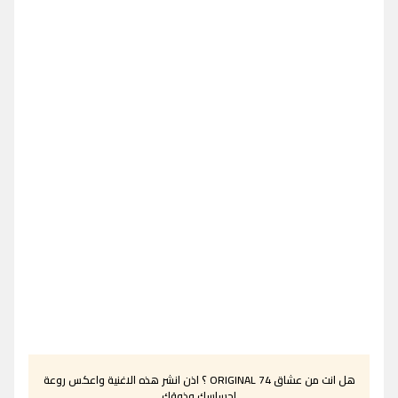
هل انت من عشاق ORIGINAL 74 ؟ اذن انشر هذه الاغنية واعكس روعة
احساسك وذوقك