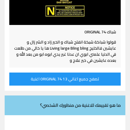
شباك ORIGINAL 74
قولوا شباكة شبكة انفتح شباك و الخير زاد و الشر زال و
عايشين فالخليج Living large Bling bling ها يا خالي من طلعت
في الدنيا علمني ابوي ان عدنا غير يدي ابوه ابو من بعد الله و
بعده عايشين في خير علاج و
تصفح جميع اغاني ORIGINAL 74 13 اغنية
ما هو تقييمك للاغنية من منظورك الشخصي؟