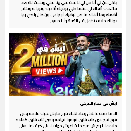
ياكل من لي أنا من لي لا غبت عني ونا مبلي وحتجت لك بعد
ماتعوت ألقاك لي مثلما ظلي يرضيك أناديك وترجاك وحتاج
أضمك وما ألقاك ما ظن ترضيك أوجاعي ون كان راضي بها
يهناك خايف تطول في الغيبة وأنا حبيبي
ايش في عمار العزكي
الا ما دمت عاشق وعاد قلبك فرح مابش عليك ملامه ومن
قرح قرح حين ذاب قلبي قوموا قيامه وحين تاب قلبي كملوه
ملامه انا بعيش مره ما شاعيش خيرات اسلى كيف ما اسلى