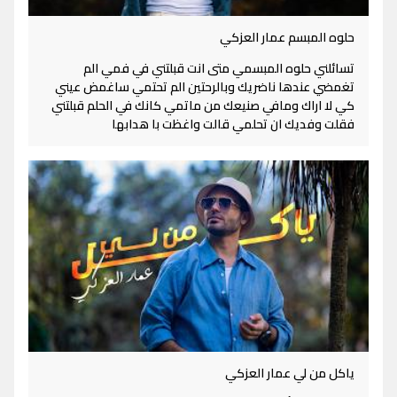
حلوه المبسم عمار العزكي
تسائلني حلوه المبسمي متى انت قبلتني في فمي الم
تغمضي عندها ناضريك وبالرحتين الم تحتمي ساغمض عيني
كي لا اراك ومافي صنيعك من ماتمي كانك في الحلم قبلتني
فقلت وفديك ان تحلمي قالت واغظت با هدابها
ياكل من لي عمار العزكي