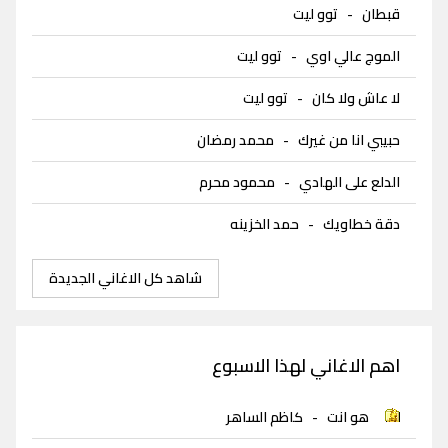
قبطان
-
توو ليت
الموج عالي اوي
-
توو ليت
لا عاش ولا كان
-
توو ليت
حبيبي انا من غيرك
-
محمد رمضان
الدلع على الهادي
-
محمود محرم
دقة خطاويك
-
حمد الخزينه
شاهد كل الاغاني الجديدة
اهم الاغاني لهذا الاسبوع
هو انت
-
كاظم الساهر