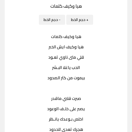
هيا وكيف كلمات
+ حجم الخط
- حجم الخط
هيا وكيف كلمات
هيا وكيف ايش الخبر
قلي متى ناوي تعـود
الحب ياغلا البـشر
بيموت من كثر الصدود
صبرت قلبي ماقدر
يصبر على خلـف الوعود
اخلص بـوعدك يانـظر
هجرك تعدى للحدود