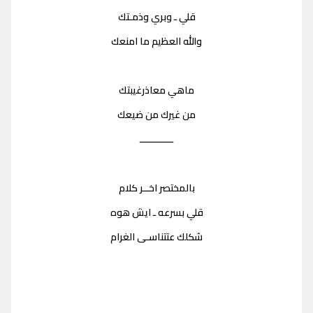
قلي ـ وبري وذمـتك
والله العظيم ما امنعك
ماهي معاذرغيبتك
من غيرك من ضيعك
ــــــــــــ
بالمختصر اخــر كلام
قلي بسرعه ـ ايش هوه
شكلك عتتناسـى الغرام