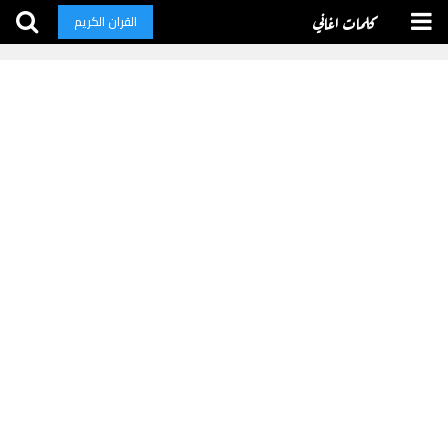
كلمات اغاني
القران الكريم