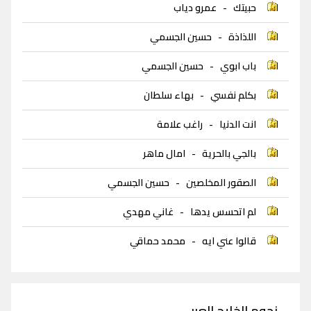
حبيتك
-
عمرو دياب
اللذاذة
-
حسين الجسمي
باب ابوي
-
حسين الجسمي
بكلم نفسي
-
بهاء سلطان
انت الدنيا
-
راغب علامة
بالجي بالحرية
-
امال ماهر
الصقور المخلصين
-
حسين الجسمي
لم اتحسس يدها
-
غاني مهدي
قالوا عني ايه
-
محمد حماقي
نجوم الخليج العربي