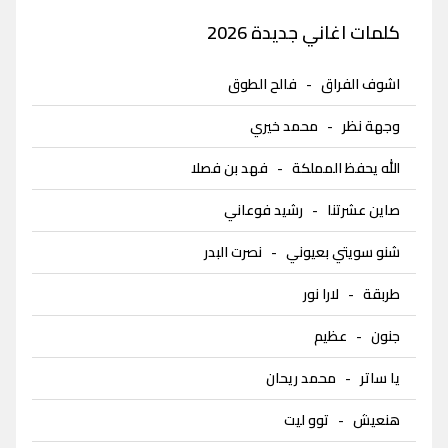
كلمات اغاني جديدة 2026
اشوف الفراق
-
فالح الطوق
وجهة نظر
-
محمد خيري
الله يحفظ المملكة
-
فهد بن فصلا
صاين عشرتنا
-
رشيد فوعاني
شنو سويتي بعيوني
-
نصرت البدر
طربقة
-
لارا نور
جنون
-
عظيم
يا ساتر
-
محمد ريحان
هنعيش
-
توو ليت