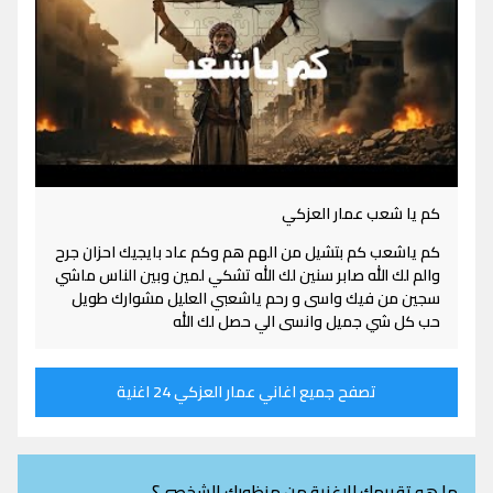
كم يا شعب عمار العزكي
كم ياشعب كم بتشيل من الهم هم وكم عاد بايجيك احزان جرح
والم لك الله صابر سنين لك الله تشكي لمين وبين الناس ماشي
سجين من فيك واسى و رحم ياشعبي العليل مشوارك طويل
حب كل شي جميل وانسى الي حصل لك الله
تصفح جميع اغاني عمار العزكي 24 اغنية
ما هو تقييمك للاغنية من منظورك الشخصي؟