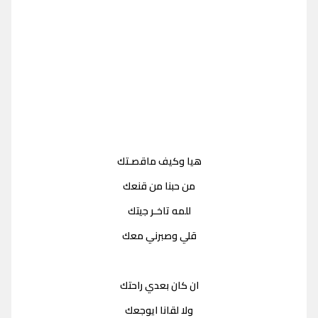
هيا وكيف ماقصـتك
من حبنا من قنعك
للمه تاخـر جيتك
قلي وصبرني معك
ان كان بعدي راحتك
ولا لقانا ايوجعك