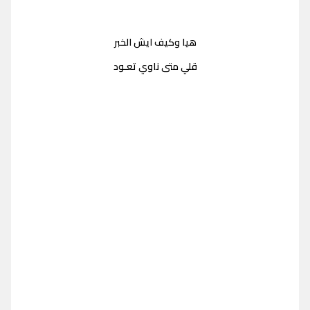
هيا وكيف ايش الخبر
قلي متى ناوي تعـود