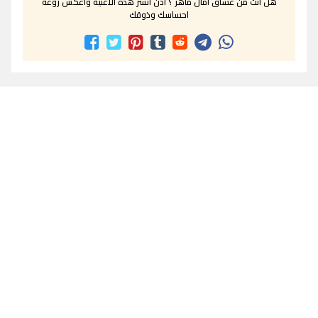
هل انت من عشاق امال ماهر ؟ اذن انشر هذه الاغنية واعكس روعة
احساسك وذوقك