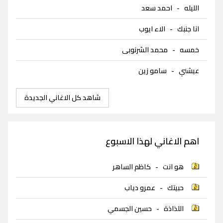
الليله
-
احمد سعد
انا جنبك
-
الاء ايوب
خمسه
-
محمد الشرنوبى
عيشني
-
سامو زين
شاهد كل الاغاني الجديدة
اهم الاغاني لهذا الاسبوع
هو انت
-
كاظم الساهر
حبيتك
-
عمرو دياب
اللذاذة
-
حسين الجسمي