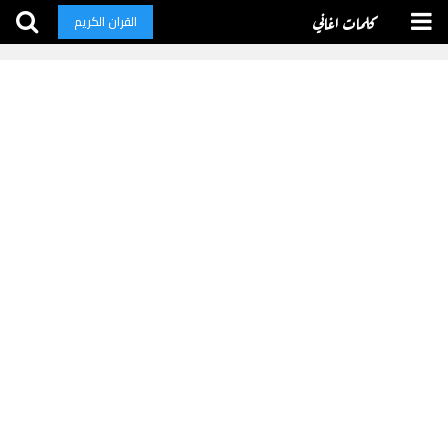
كلمات اغاني
القران الكريم