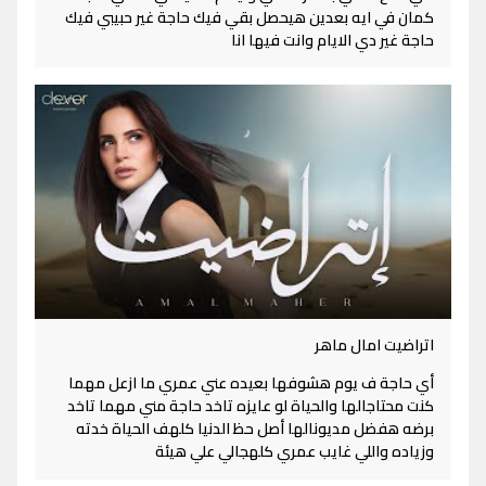
كمان في ايه بعدين هيحصل بقي فيك حاجة غير حبيبي فيك
حاجة غير دي الايام وانت فيها انا
اتراضيت امال ماهر
أي حاجة ف يوم هشوفها بعيده عني عمري ما ازعل مهما
كنت محتاجالها والحياة لو عايزه تاخد حاجة مني مهما تاخد
برضه هفضل مديونالها أصل حظ الدنيا كلهف الحياة خدته
وزياده واللي غايب عمري كلهجالي علي هيئة