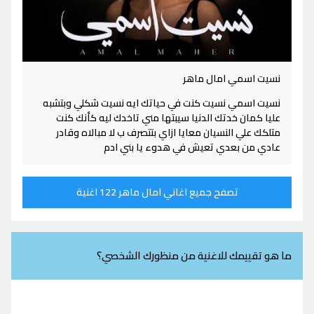
نسيت اسمي امال ماهر
نسيت اسمي نسيت كنت في حياتك ايه نسيت شكلي وبتشبه
عليا كمان خدتك الدنيا سيبتها مني تاخدك ليه كأنك كنت
متلكك علي النسيان معايا ازاي بتتصرف ب لا مبالاه وقادر
عادي من بعدي تعيش في هدوء يا بني ادم
تصفح جميع اغاني امال ماهر 122 اغنية
ما هو تقييمك للاغنية من منظورك الشخصي؟