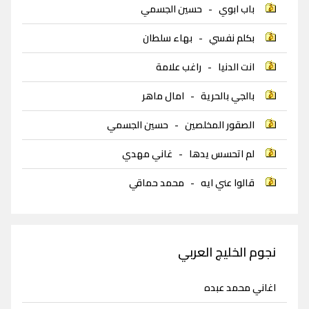
باب ابوي
-
حسين الجسمي
بكلم نفسي
-
بهاء سلطان
انت الدنيا
-
راغب علامة
بالجي بالحرية
-
امال ماهر
الصقور المخلصين
-
حسين الجسمي
لم اتحسس يدها
-
غاني مهدي
قالوا عني ايه
-
محمد حماقي
نجوم الخليج العربي
اغاني محمد عبده