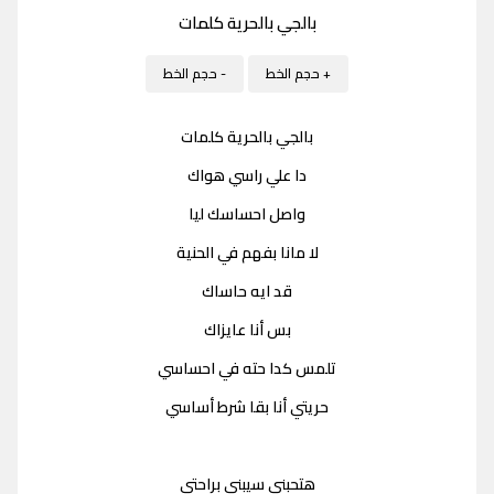
بالجي بالحرية كلمات
+ حجم الخط
- حجم الخط
بالجي بالحرية كلمات
دا علي راسي هواك
واصل احساسك ليا
لا مانا بفهم في الحنية
قد ايه حاساك
بس أنا عايزاك
تلمس كدا حته في احساسي
حريتي أنا بقا شرط أساسي
هتحبني سيبني براحتي