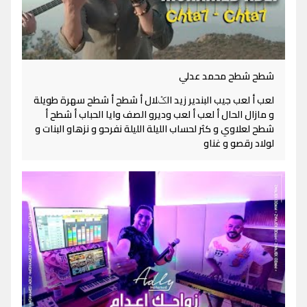
شطح شطح محمد عدلي
لعب أ لعب جيب البندير زيد الݣلال أ شطح أ شطح سهرة طويلة
و مازال الحال أ لعب أ لعب وديرو الصف وايا الحباب أ شطح أ
شطح لعلاوي و كثر لحساب الليلة الليلة نفرحو و نزهاو البنات و
لولاد رقصو و غناو