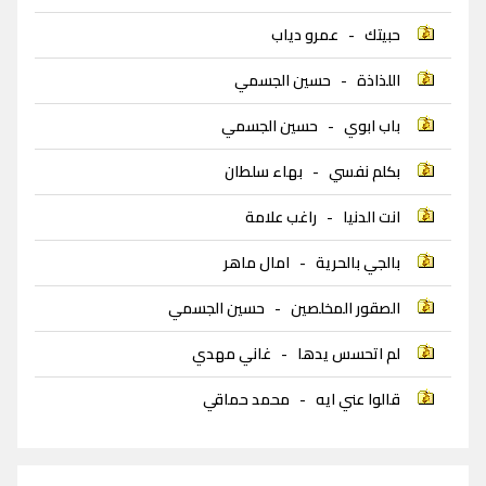
حبيتك
-
عمرو دياب
اللذاذة
-
حسين الجسمي
باب ابوي
-
حسين الجسمي
بكلم نفسي
-
بهاء سلطان
انت الدنيا
-
راغب علامة
بالجي بالحرية
-
امال ماهر
الصقور المخلصين
-
حسين الجسمي
لم اتحسس يدها
-
غاني مهدي
قالوا عني ايه
-
محمد حماقي