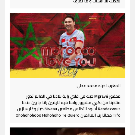
تغضب بلا اسباب و ما تعرف
المغرب احبك محمد عدلي
محفور Mgravé حبك في قلبي راية بلادنا في العالم تدور
منتخبنا من بكري مشهور واحنا فيه تايقين رانا جايين عندنا
Rendezvous أسود الأطلس مطلعين Niveau كبار وغار هازين
Tifo معانا رب العالمين Ohohohohooo Hohohoho Te Quiero