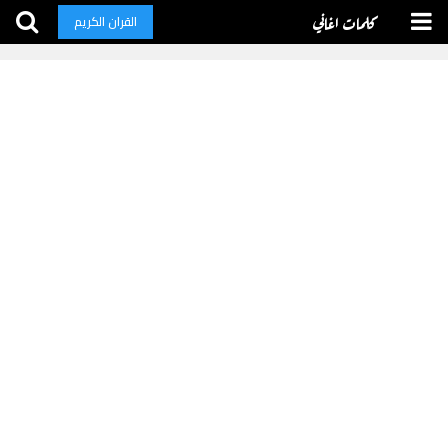
كلمات اغاني
القران الكريم