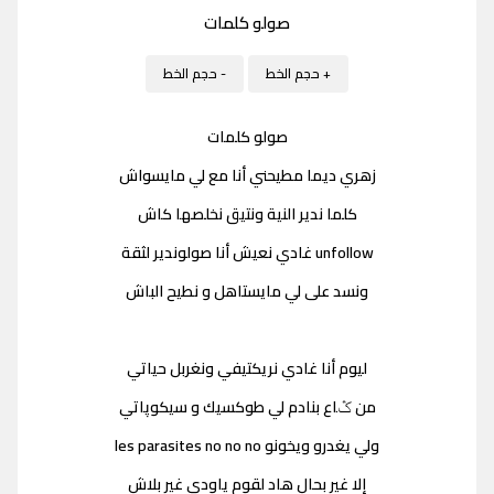
صولو كلمات
+ حجم الخط
- حجم الخط
صولو كلمات
زهري ديما مطيحني أنا مع لي مايسواش
كلما ندير النية ونتيق نخلصها كاش
unfollow غادي نعيش أنا صولوندير لثقة
ونسد على لي مايستاهل و نطيح الباش
ليوم أنا غادي نريكتيفي ونغربل حياتي
من ݣاع بنادم لي طوكسيك و سيكوپاتي
ولي يغدرو ويخونو les parasites no no no
إلا غير بحال هاد لقوم ياودي غير بلاش