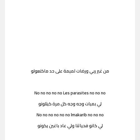
من غير ربي ورضات لميمة على حد ماكنعولو
No no no no no Les parasites no no no
لي بميات وجه وجه كل مرة كيتلونو
No no no no no no lmakarib no no no
لي كانو فحياتنا ولي عاد باغين يكونو