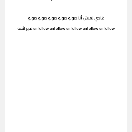
غادي نعيش أنا صولو صولو صولو صولو صولو
unfollow unfollow unfollow unfollow unfollow ندير لثقة