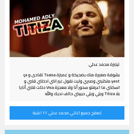
تيتيزة محمد عدلي
بشوفة صغيرة منك بضحيكة و غميزة Tsaisa تقادى و ça
yest ملكتيني وصبري وليت نقول غير انتي ادخلتي قلبي و
اسكنتي ما اعرفتو سحور أنا ولا معجزة Visa دخلت قلبي أنايا
بلا Titiza ويلي ويلي حبيبتي حالف نديك والله
تصفح جميع اغاني محمد عدلي 11 اغنية