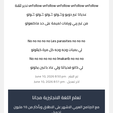
unfollow unfollow unfollow unfollow unfollow ندير لثقة
عديانا غير دويو وݣولو ݣولو ݣولو ݣولو
من غير ربي ورضات لميمة على حد ماكنعولو
No no no no no Les parasites no no no
لي بميات وجه وجه كل مرة كيتلونو
No no no no no no lmakarib no no no
لي كانو فحياتنا ولي عاد باغين يكونو
تم النشر : June 10, 2026 8:50 pm
اخر تعديل : June 10, 2026 8:51 pm
تعلم اللغة الانجليزية مجانا
مع البرنامج العربي الاشهر على الاطلاق وبأكثر من 10 مليون
تحميل