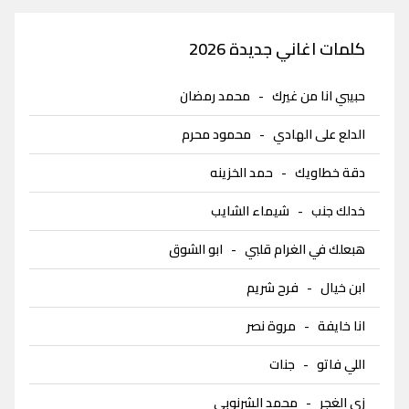
كلمات اغاني جديدة 2026
حبيبي انا من غيرك
-
محمد رمضان
الدلع على الهادي
-
محمود محرم
دقة خطاويك
-
حمد الخزينه
خدلك جنب
-
شيماء الشايب
هبعلك في الغرام قلبي
-
ابو الشوق
ابن خيال
-
فرح شريم
انا خايفة
-
مروة نصر
اللي فاتو
-
جنات
زي الغجر
-
محمد الشرنوبى