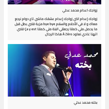
زواجك اعدام محمد عدلي
زواجك إعدام انتي زواجك إعدام عشقك ماشي تاع دوام نرجع
معاك و لا في الأحلام والسلام bye bye مزية قلبي بطل قبل
ما يحصل ملي كملنا رجعتلي البنة ملي كملنا Ça y est قلبي
اتهنا غادي نعاود À Zéro هاكا الرجال
بخته محمد عدلي