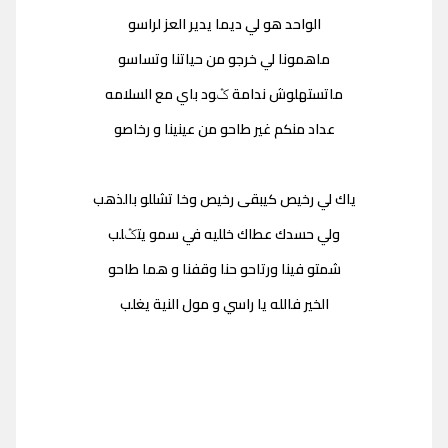
الواحد هو لي ديما يدير العز لراسو
ماهمونا لي خرجو من حياتنا وتساسو
ماتستهلوش ندامة ݣود باي مع السلامه
عداد منكم غير طاحو من عينينا و رخاصو
ياك لي رخيص كيبقى رخيص وخا تشللو بالذهب
ولي حسدك عطاك خلليه في سمو يتݣلب
شمتو فينا ورتاحو حنا وقفنا و هما طاحو
الخير فالله يا راسي و مول النية يغلب