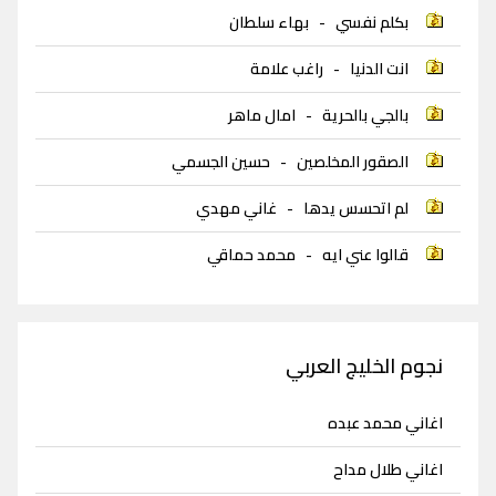
بكلم نفسي
-
بهاء سلطان
انت الدنيا
-
راغب علامة
بالجي بالحرية
-
امال ماهر
الصقور المخلصين
-
حسين الجسمي
لم اتحسس يدها
-
غاني مهدي
قالوا عني ايه
-
محمد حماقي
نجوم الخليج العربي
اغاني محمد عبده
اغاني طلال مداح