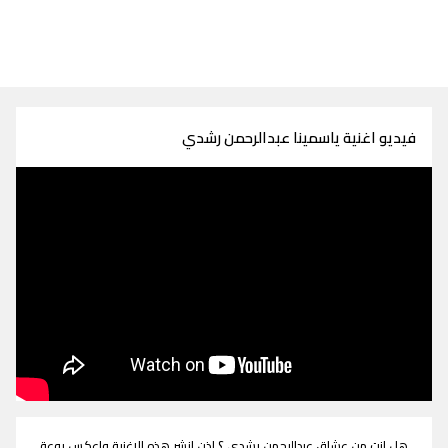
فيديو اغنية ياسمينا عبدالرحمن رشدي
هل انت من عشاق عبدالرحمن رشدي ؟ اذن انشر هذه الاغنية واعكس روعة