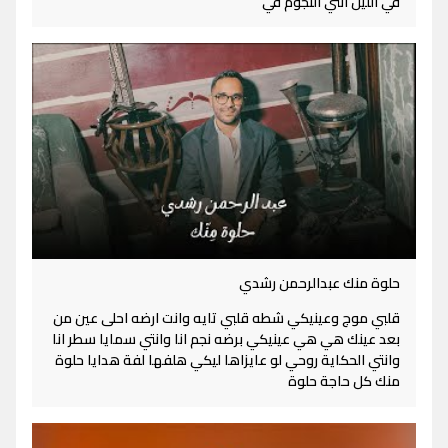
في الليل انتي النجوم في
حلوة منك عبدالرحمن رشدي
قلبي موج وعينيكي شطه قلبي تايه وانت ارضه احلى عين من
بعد عينك هي هي عينيكي برضه نجم انا وانتي سمايا سطر انا
وانتي الحكاية روحي لو عايزاها ليكي هلفها لفة هدايا حلوة
منك كل حاجة حلوة