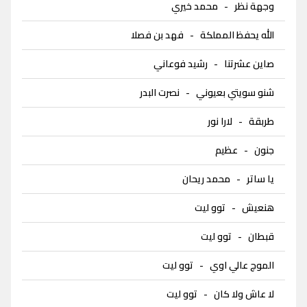
وجهة نظر
-
محمد خيري
الله يحفظ المملكة
-
فهد بن فصلا
صاين عشرتنا
-
رشيد فوعاني
شنو سويتي بعيوني
-
نصرت البدر
طربقة
-
لارا نور
جنون
-
عظيم
يا ساتر
-
محمد ريحان
هنعيش
-
توو ليت
قبطان
-
توو ليت
الموج عالي اوي
-
توو ليت
لا عاش ولا كان
-
توو ليت