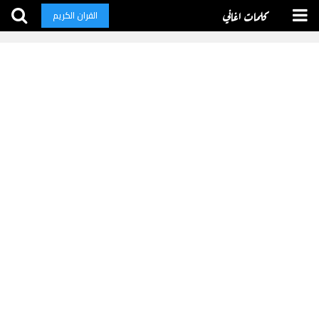
كلمات اغاني
القران الكريم