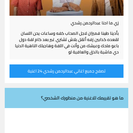
زي ما احنا عبدالرحمن رشدي
بأدينا طببنا فميزان لاجل الصحاب كفه وساعات يحن اللسان
لقعده كدابين زفه أتقل بلاش تشتري غير بعد كام لفة دول
باعو ملحك وعيشك من وأنت في اللفة وهاجبلك الناهية الدنيا
دي ماشية بالذق والعافية لو
تصفح جميع اغاني عبدالرحمن رشدي 24 اغنية
ما هو تقييمك للاغنية من منظورك الشخصي؟