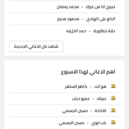
حبيبي انا من غيرك
-
محمد رمضان
الدلع على الهادي
-
محمود محرم
دقة خطاويك
-
حمد الخزينه
شاهد كل الاغاني الجديدة
اهم الاغاني لهذا الاسبوع
هو انت
-
كاظم الساهر
حبيتك
-
عمرو دياب
اللذاذة
-
حسين الجسمي
باب ابوي
-
حسين الجسمي