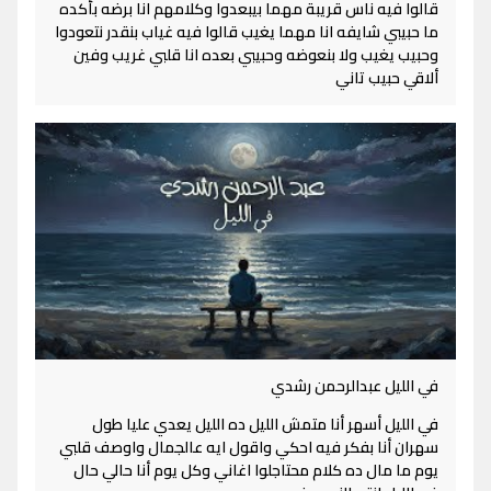
قالوا فيه ناس قريبة مهما بيبعدوا وكلامهم انا برضه بأكده
ما حبيبي شايفه انا مهما يغيب قالوا فيه غياب بنقدر نتعودوا
وحبيب يغيب ولا بنعوضه وحبيبي بعده انا قلبي غريب وفين
ألاقي حبيب تاني
في الليل عبدالرحمن رشدي
في الليل أسهر أنا متمش الليل ده الليل يعدي عليا طول
سهران أنا بفكر فيه احكي واقول ايه عالجمال واوصف قلبي
يوم ما مال ده كلام محتاجلوا اغاني وكل يوم أنا حالي حال