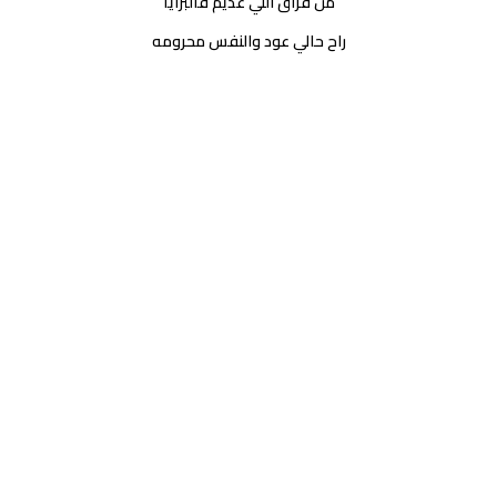
من فراق اللي عديم فالبرايا
راح حالي عود والنفس محرومه