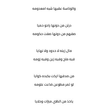
والوناسة عقبها شبه امعدومه
درتن من دونها راحو حميا
صفهم من دونها صفت حكومه
مال زينه لا حدود ولا نهايا
فيه ملح وفيه زين وفيه زومه
من صدفها اركت بكبده كوايا
لو تمر مطوعن ضاعت علومه
ياخذ من الظبي ميزات وحلايا