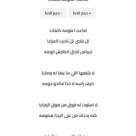
+ حجم الخط
- حجم الخط
ضاعت اعلومه كلمات
تل قلبي تل نادرت المزايا
ايرباص تلحق الطارش لزومه
لا شلعها اللي ما يبغا له وصايا
كيف راسه لا خذا فالحو حومه
لا استوت له فوق من فوق الرفايا
كنه يحذف من على البيدا همومه