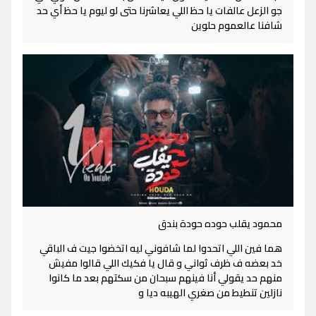
جو الزعل عالفات يا حظ اللي يعاشرنا حتى لو ليوم يا حظ أي حد
شافنا عالعموم حلوين
محمود يقلب حوده حودة بندق
هما فين اللي اتحدوا لما شافوني ليه اتخضوا جيت ف الباقي
خد بعضه ف ظرف ثواني و قال يا فكيك اللي قالوا مفيش
منهم حد يقولي أنا فينهم سبحان من سكتهم بعد ما كانوا
نازلين تنطيط من صغري الهيبه ديا و