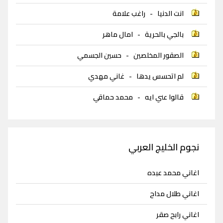
انت الدنيا
-
راغب علامة
بالجي بالحرية
-
امال ماهر
الصقور المخلصين
-
حسين الجسمي
لم اتحسس يدها
-
غاني مهدي
قالوا عني ايه
-
محمد حماقي
نجوم الخليج العربي
اغاني محمد عبده
اغاني طلال مداح
اغاني رابح صقر