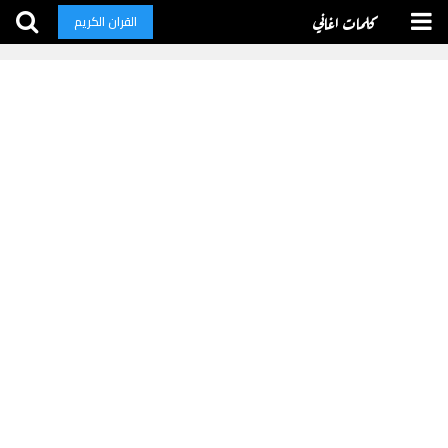
كلمات اغاني
القران الكريم