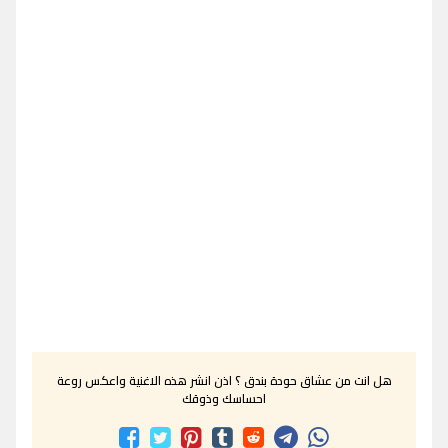
هل انت من عشاق حودة بندق ؟ اذن انشر هذه الاغنية واعكس روعة
احساسك وذوقك