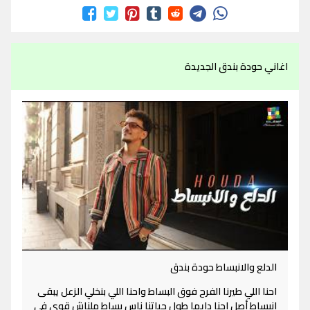
اغاني حودة بندق الجديدة
الدلع والانبساط حودة بندق
احنا اللي طيرنا الفرح فوق البساط واحنا اللي بنخلي الزعل يبقى
انبساط أصل احنا دايما طول حياتنا ناس بساط ملناش قوي في