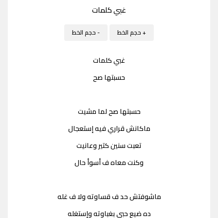
غبي كلمات
+ حجم الخط
- حجم الخط
غبي كلمات
حسبتها صح
حسبتها صح لما مشيت
ماكانش قراري فيه إستعجال
تعبت سنين كتير وعانيت
وكنت معاه ف أسوأ حال
ماشوفتش حد ف قساوته ولا ف غله
ده ضيع حبي بغباوته وإستغله