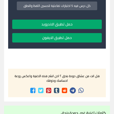
كل درس فيه 5 اختبارات تفاعلية لتحسين اللفظ والنطق
حمل تطبيق الاندرويد
حمل تطبيق الايفون
هل انت من عشاق حودة بندق ؟ اذن انشر هذه الاغنية واعكس روعة
احساسك وذوقك
كلمات اغنية غبي حودة بندق