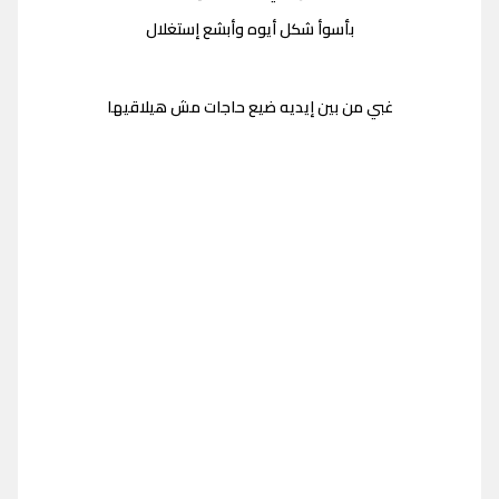
بأسوأ شكل أيوه وأبشع إستغلال
غبي من بين إيديه ضيع حاجات مش هيلاقيها