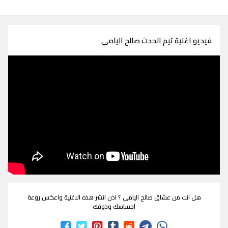
فيديو اغنية تيم الحدث صالح اليامي
هل انت من عشاق صالح اليامي ؟ اذن انشر هذه الاغنية واعكس روعة
احساسك وذوقك