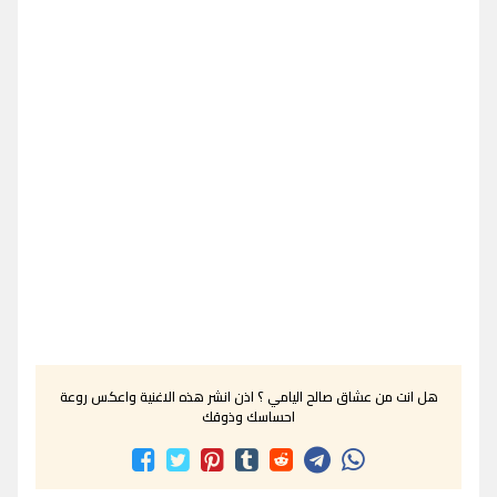
هل انت من عشاق صالح اليامي ؟ اذن انشر هذه الاغنية واعكس روعة
احساسك وذوقك