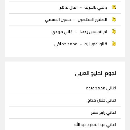
بالجي بالحرية
-
امال ماهر
الصقور المخلصين
-
حسين الجسمي
لم اتحسس يدها
-
غاني مهدي
قالوا عني ايه
-
محمد حماقي
نجوم الخليج العربي
اغاني محمد عبده
اغاني طلال مداح
اغاني رابح صقر
اغاني عبد المجيد عبد الله