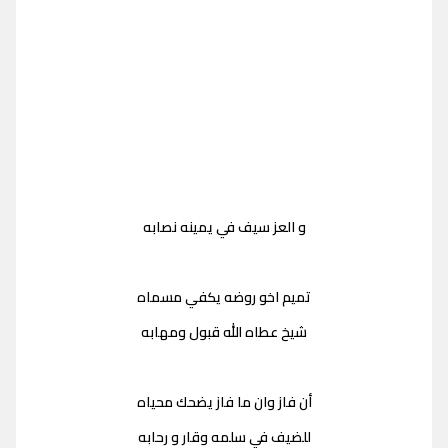
و العز سيف في يمينه نصابه
تميم اخو روضه يكفي مسماه
شيخ عطاه الله قبول ومهابه
أن فاز وان ما فاز يضحك محياه
للضيف في سلمه وقار و رحابه