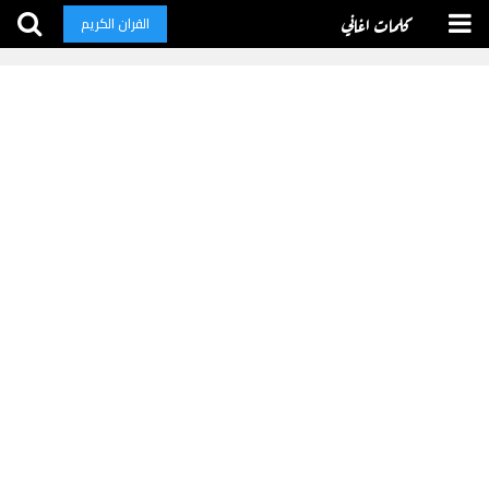
كلمات اغاني
القران الكريم