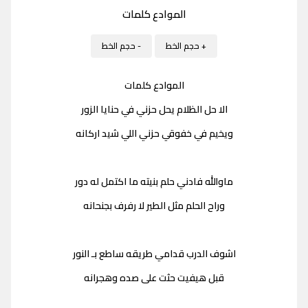
الموادع كلمات
+ حجم الخط
- حجم الخط
الموادع كلمات
الا حل الظلام يحل حزني في حنايا الزور
ويخيم في خفوقي حزني اللي شيد اركانه
ماوالله فادني حلم بنيته ما اكتمل له دور
وراح الحلم مثل الطير لا رفرف بجنحانه
اشوف الدرب قدامي طريقه ساطع بـ النور
قبل هيفيت حثت على صده وهجرانه