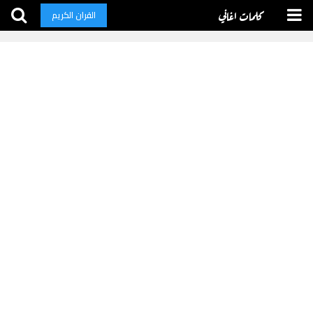
كلمات اغاني
القران الكريم