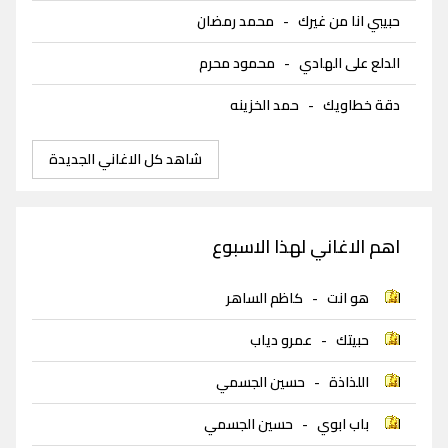
حبيبي انا من غيرك
-
محمد رمضان
الدلع على الهادي
-
محمود محرم
دقة خطاويك
-
حمد الخزينه
شاهد كل الاغاني الجديدة
اهم الاغاني لهذا الاسبوع
هو انت
-
كاظم الساهر
حبيتك
-
عمرو دياب
اللذاذة
-
حسين الجسمي
باب ابوي
-
حسين الجسمي