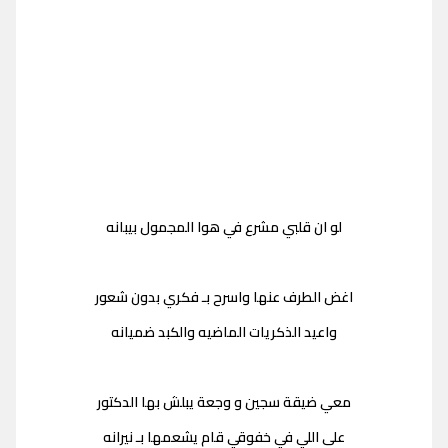
لو ان قلبي مشرع في هوا المجمول بيبانه
اغض الطرف عنها واسرح بـ فكري بدون شعور
واعيد الذكريات الماضيه والكبد ضميانه
معي ضيقة سجين و وجعة يبلش بها الدكتور
على اللي في خفوقي قام يشعمها بـ نيرانه