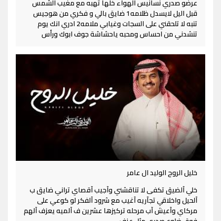
عرضو صدري نسانيس الهواء خلها تهبه مع مغيب الشمس
قبل اليل لايسدل ظلامه1 ضايق بالي و فكري من هوجيس
تنبه لا تلحقني على السجات وغيابي ملامه2 ادري انك يوم
تنشدني من احساس ومحبه ياحشاشة جوف ابوك ورأس
خليل الروح الوليد ال عامر
خلي آلضيق تكفى لا تناقشني وآجيب آقصاي تراني ضايق ب
آلحيل واخلاقي تجآريه آغيب مع شرود آلفكر لو كوعي على
مركاي وآعيش آب مرحله تركيزها عشرين ف آلميه يعزف آلهم