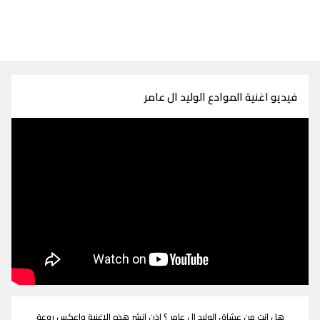
فيديو اغنية الموادع الوليد ال عامر
هل انت من عشاق الوليد ال عامر ؟ اذن انشر هذه الاغنية واعكس روعة