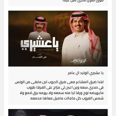
فوق ضلوع صدري مثل عزف
يا عشيري الوليد ال عامر
ابتدا ضيق المشاعر معى ضيق الدروب لين مابقى من الونس
في صدري سعه وين اعين لي مزاج على الفرقا طروب
مايهيضه نوح ورقا ليا منه سمعه ولا يهمه برق لامع ولا
شمس الغروب كل مامالت ماميل معاها مدمعه