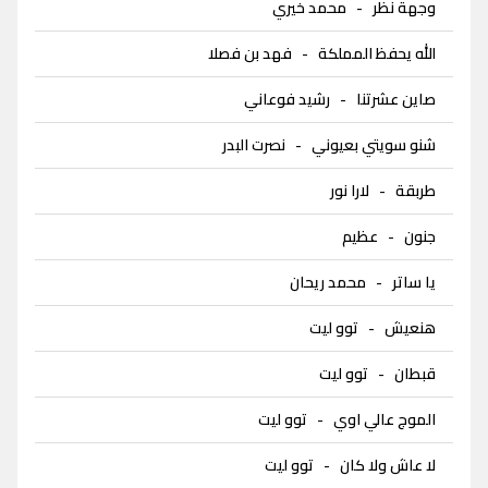
وجهة نظر
-
محمد خيري
الله يحفظ المملكة
-
فهد بن فصلا
صاين عشرتنا
-
رشيد فوعاني
شنو سويتي بعيوني
-
نصرت البدر
طربقة
-
لارا نور
جنون
-
عظيم
يا ساتر
-
محمد ريحان
هنعيش
-
توو ليت
قبطان
-
توو ليت
الموج عالي اوي
-
توو ليت
لا عاش ولا كان
-
توو ليت