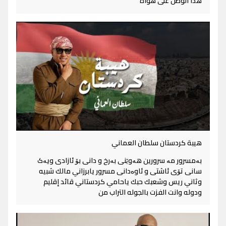
هذا الوطن على هواه
هيبة كردستان سلطان العماني
بەمسرور مە سرورین هەوێنی بەرخ و دانی بۆ ئازادی ویەک
سانی تۆی ئاشتی و ئاوەدانی مسرور يابرزاني مالك شبيه
وثاني ريس وشعبك حبك ياحامي كردستاني قائد إقليم
ودوله وانت الفزت بالجوله التراب من