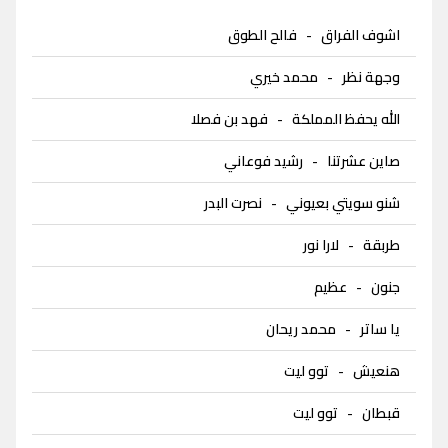
اشوف الفراق
-
فالح الطوق
وجهة نظر
-
محمد خيري
الله يحفظ المملكة
-
فهد بن فصلا
صاين عشرتنا
-
رشيد فوعاني
شنو سويتي بعيوني
-
نصرت البدر
طربقة
-
لارا نور
جنون
-
عظيم
يا ساتر
-
محمد ريحان
هنعيش
-
توو ليت
قبطان
-
توو ليت