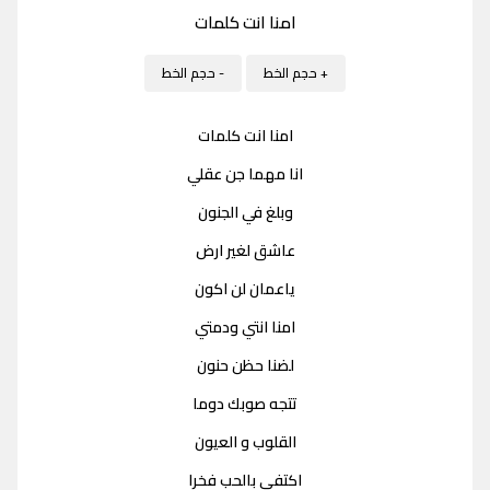
امنا انت كلمات
+ حجم الخط
- حجم الخط
امنا انت كلمات
انا مهما جن عقلي
وبلغ في الجنون
عاشق لغير ارض
ياعمان لن اكون
امنا انتي ودمتي
لضنا حظن حنون
تتجه صوبك دوما
القلوب و العيون
اكتفي بالحب فخرا