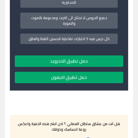
الانجليزية
جميع الدروس لا تحتاج الى انترنت ومدعومة بالصوت
والصورة
كل درس فيه 5 اختبارات تفاعلية لتحسين اللفظ والنطق
حمل تطبيق الاندرويد
حمل تطبيق الايفون
هل انت من عشاق سلطان العماني ؟ اذن انشر هذه الاغنية واعكس
روعة احساسك وذوقك