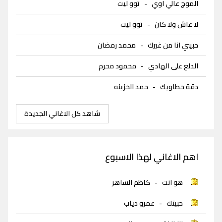
الموج عالي اوي
-
توو ليت
لا عاش ولا كان
-
توو ليت
حبيبي انا من غيرك
-
محمد رمضان
الدلع على الهادي
-
محمود محرم
دقة خطاويك
-
حمد الخزينه
شاهد كل الاغاني الجديدة
اهم الاغاني لهذا الاسبوع
هو انت
-
كاظم الساهر
حبيتك
-
عمرو دياب