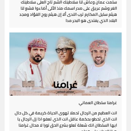
سلمت عمان وعاش لنا سلاطينك الشم تاج العلى سلاطينك
الغر وشم عريق على صدر اسمك منذ الألى أضاءوا فشع لنا
هيثم سليل المكارم ترب الندى ألا إن هيثم روح الفؤاد ومجد
البلاد الذي يفتدى هو البحر مدا
غرامنا سلطان العماني
انت العظيم من الرجال تحملا تهوى الحياة كريمة في كل حال
انت الذي تخطو بحكمة عاقل انت الذي تعفو اذا زل الرجال يا
ايها السلطان انك شعلة تعلو بشرع الحق نورا لا محال غرامنا