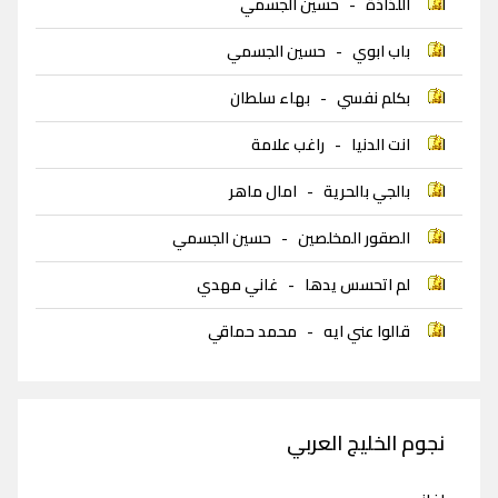
اللذاذة
-
حسين الجسمي
باب ابوي
-
حسين الجسمي
بكلم نفسي
-
بهاء سلطان
انت الدنيا
-
راغب علامة
بالجي بالحرية
-
امال ماهر
الصقور المخلصين
-
حسين الجسمي
لم اتحسس يدها
-
غاني مهدي
قالوا عني ايه
-
محمد حماقي
نجوم الخليج العربي