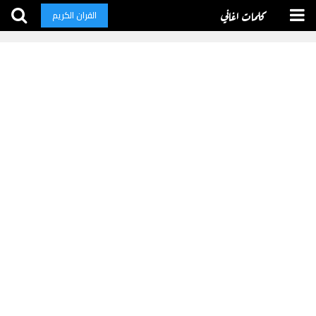
كلمات اغاني
القران الكريم