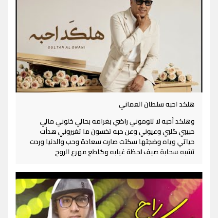
هلكد احبه سلطان العماني
وهلكد أحبه لا تلوموني راضي بغرامه بحالي خلوني مالي
حبيبي گلبي وعيوني وعن حبه تخسون ما تغيروني هدأت
حياتي وياه وضجتها سكتت صارت سعادة وحب والدنيا وردت
تشبه سحابة صيف لحظة غيابه وگاطع مهرع الروح