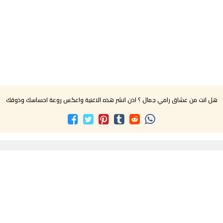
هل انت من عشاق رامي جمال ؟ اذن انشر هذه الاغنية واعكس روعة احساسك وذوقك