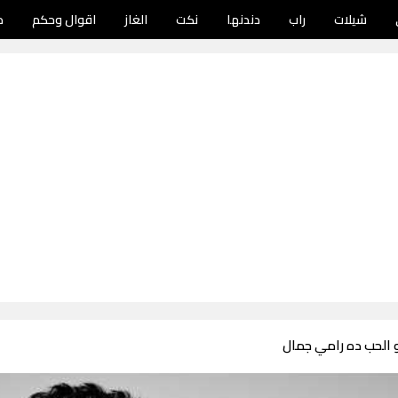
شيلات
راب
دندنها
نكت
الغاز
اقوال وحكم
د
 الحب ده رامي جمال