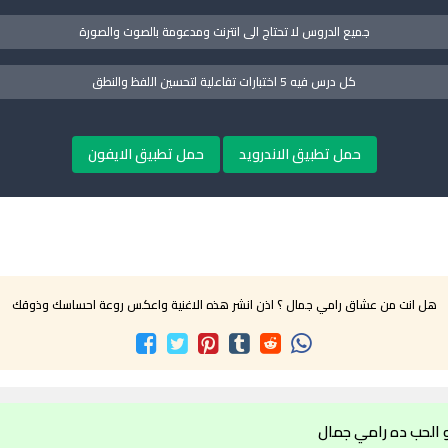
جميع الدروس لا تحتاج الى انترنت ومدعومة بالصوت والصورة
كل درس فيه 5 اختبارات تفاعلية لتحسين اللفظ والنطق
حمل تطبيق الاندرويد
حمل تطبيق الايفون
هل انت من عشاق رامي جمال ؟ اذن انشر هذه الاغنية واعكس روعة احساسك وذوقك
 الحب ده رامي جمال