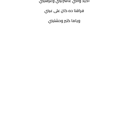
اكيد وانتي عاشرتيني وعرفتيني
فراقنا ده كان على عيني
وياما كتير وحشتيني