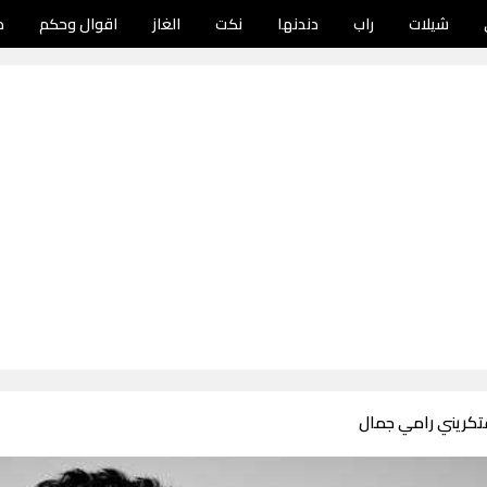
شيلات
راب
دندنها
نكت
الغاز
اقوال وحكم
د
فتكريني رامي جمال