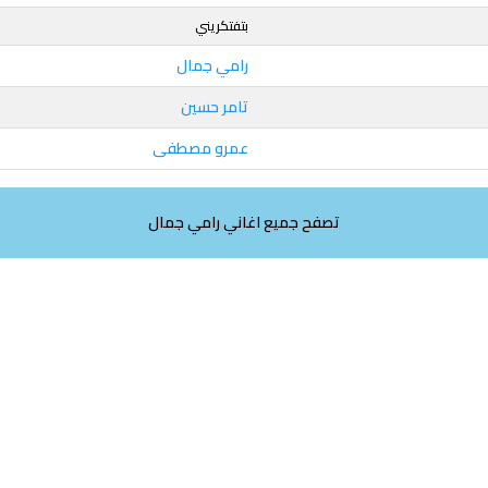
بتفتكريني
رامي جمال
تامر حسين
عمرو مصطفى
تصفح جميع اغاني رامي جمال