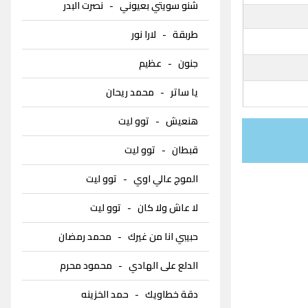
شنو سويتي بعيوني
-
نصرت البدر
طربقة
-
لارا نور
جنون
-
عظيم
يا ساتر
-
محمد ريحان
هنعيش
-
توو ليت
قبطان
-
توو ليت
الموج عالي اوي
-
توو ليت
لا عاش ولا كان
-
توو ليت
حبيبي انا من غيرك
-
محمد رمضان
الدلع على الهادي
-
محمود محرم
دقة خطاويك
-
حمد الخزينه