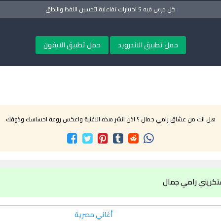
كل درس فيه 5 اختبارات تفاعلية لتحسين اللفظ والنطق
حمل تطبيق الاندرويد
حمل تطبيق الايفون
هل انت من عشاق رامي جمال ؟ اذن انشر هذه الاغنية واعكس روعة احساسك وذوقك
فتكريني رامي جمال
أغاني مصرية