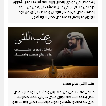
إسهمتني في فوادي بالدلال وإبتسامة ثغرها الفاتن شفوق
حبها من حب قيس في ملال ماعشت عينيه من خل سروق
إخطمت قلبي من إحسان الوصال وإملكت عرشي من الود
الوثوق ما إتحمل بعدها عني محال لا ولا أقهر
عقب اللقى صالح سعيد
ما بقى عقب اللقى من احاسيس و مشاعر كلها صارت بقلبي
تنبض بكلمة ابيك خلك بجنبي حبيبي كان لي بالحب خاطر ليت
تدرى كم احبك واعشقك و اموت فيك ليتك اتحس بغلاتك ليتها