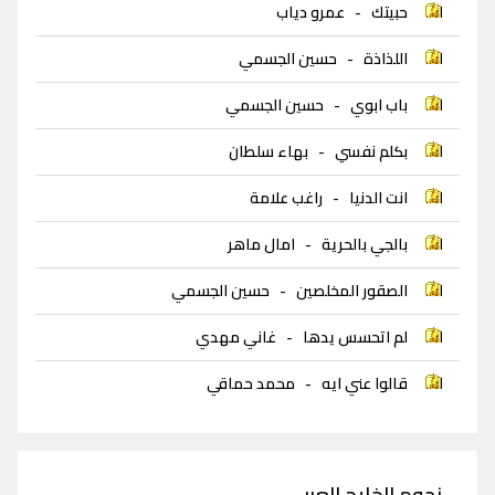
حبيتك
-
عمرو دياب
اللذاذة
-
حسين الجسمي
باب ابوي
-
حسين الجسمي
بكلم نفسي
-
بهاء سلطان
انت الدنيا
-
راغب علامة
بالجي بالحرية
-
امال ماهر
الصقور المخلصين
-
حسين الجسمي
لم اتحسس يدها
-
غاني مهدي
قالوا عني ايه
-
محمد حماقي
نجوم الخليج العربي