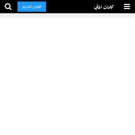
كلمات اغاني
القران الكريم