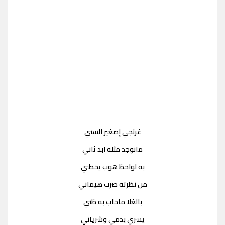
غرنجي إصغير السني
مانوجد مثله ابد ثاني
به لواحظ هوب يخطني
من نظرته صرت هيماني
بالغلا ماخاب به ظني
يسري بدمي وشرياني