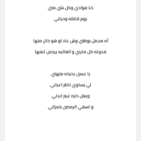
خذ فوادي وكل شي مني
يوم قابلته وحياني
آه مجمل بوظبي وش عاد لو هو كان منها
فدوته كل مايبي و الغاليه يرخص ثمنها
يا عسى بدنياه متهني
لي يساوي ناظر اعياني
ويعل داره غيم ايدني
و تسقي الرمضى بلمزاني