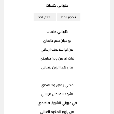
ظبياني كلمات
+ حجم الخط
- حجم الخط
ظبياني كلمات
بو عيان دعج ذابحني
من لواحظ عينه ارماني
قلت له من وين صارحني
قال هذا الزين ظبياني
مد لي يمنى وصافحني
اشهد انه اختل ميزاني
في عيوني الشوق فاضحني
من يلوم المغرم العاني