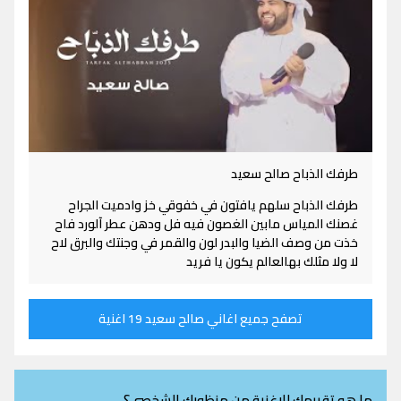
طرفك الذباح صالح سعيد
طرفك الذباح سلهم يافتون في خفوقي خز وادميت الجراح
غصنك المياس مابين الغصون فيه فل ودهن عطر آلورد فاح
خذت من وصف الضيا والبدر لون والقمر في وجنتك والبرق لاح
لا ولا مثلك بهالعالم يكون يا فريد
تصفح جميع اغاني صالح سعيد 19 اغنية
ما هو تقييمك للاغنية من منظورك الشخصي؟