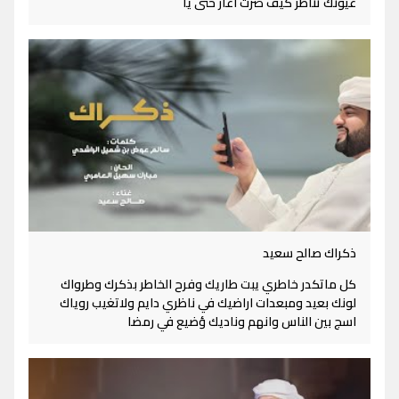
عيونك تناظر كيف صرت آغار حتى يا
ذكراك صالح سعيد
كل ماتكدر خاطري يبت طاريك وفرح الخاطر بذكرك وطرواك
لونك بعيد ومبعدات اراضيك في ناظري دايم ولاتغيب روياك
اسج بين الناس وانهم وناديك ؤضيع في رمضا