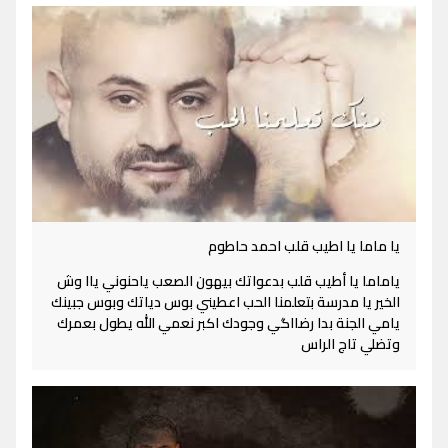
يا ماما يا اطيب قلب احمد حاطوم
ياماما يا أطيب قلب بدعواتك بيهون الصعب ياحنوني ياا وش
الخير يا مدرسة بتعلمنا الحب اعطيني بوس دياتك وبوس جبينك
يامي الجنة بدا رضااگي وجودك اكبر نعمي الله يطول بعمرك
وتضلي تاج الراس