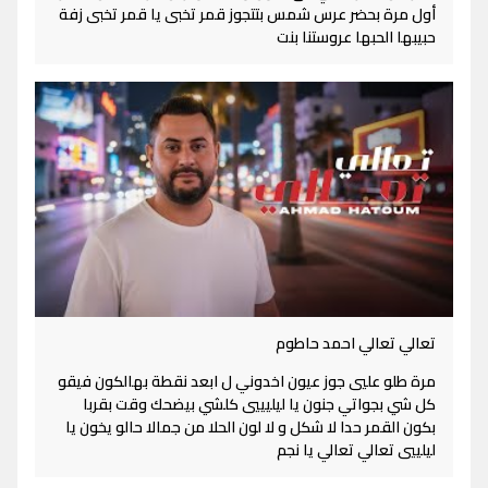
أول مرة بحضر عرس شمس بتتجوز قمر تخبى يا قمر تخبى زفة
حبيبها الحبها عروستنا بنت
تعالي تعالي احمد حاطوم
مرة طلو عليي جوز عيون اخدوني ل ابعد نقطة بهالكون فيقو
كل شي بجواتي جنون يا ليليييي كلشي بيضحك وقت بقربا
بكون القمر حدا لا شكل و لا لون الحلا من جمالا حالو يخون يا
ليلييي تعالي تعالي يا نجم