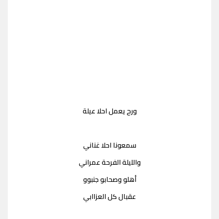
ورح يعمل احلا عيلة
سمعونا احلا غناني
والليلة الفرحة عمراني
أهلو وصحابو جنبوو
عقبال كل العزاابي