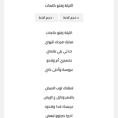
الليلة زفتو كلمات
+ حجم الخط
- حجم الخط
الليلة زفتو كلمات
مبارك فرحك تتهني
خدتي يلي بتتمني
حتصيري أم ولادو
عروسة وأحلى كني
لابقلك توب الابيض
ياقمر ونازل ع الإرض
عريسك قدا وقدود
اخيرا صرتوو لبعض