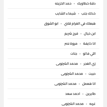
دقة خطاويك
-
حمد الخزينه
خدلك جنب
-
شيماء الشايب
هبعلك في الغرام قلبي
-
ابو الشوق
ابن خيال
-
فرح شريم
انا خايفة
-
مروة نصر
اللي فاتو
-
جنات
زي الغجر
-
محمد الشرنوبى
حبيت
-
محمد الشرنوبى
انا هعمل
-
محمد الشرنوبى
طايرين
-
احمد سعد
غربه
-
محمد الشرنوبى