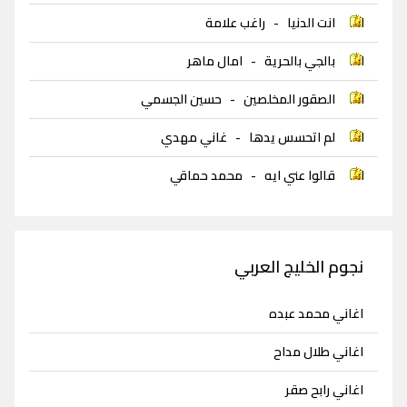
انت الدنيا
-
راغب علامة
بالجي بالحرية
-
امال ماهر
الصقور المخلصين
-
حسين الجسمي
لم اتحسس يدها
-
غاني مهدي
قالوا عني ايه
-
محمد حماقي
نجوم الخليج العربي
اغاني محمد عبده
اغاني طلال مداح
اغاني رابح صقر