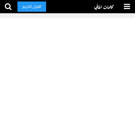
كلمات اغاني
القران الكريم