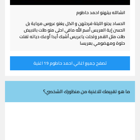
انشالله بيتهنو احمد حاطوم
الحساد يجنو الليلة فرحتهن و الكل يغنو عروس مرباية بل
الحسن إية العريس أسم الله مافي احلى منو طلت بالابيض
طلت متل القمر وتحلت ياعريس أشبك أيدا أوعك دياته تفلت
حلوة ومهضومي بعريسا
تصفح جميع اغاني احمد حاطوم 19 اغنية
ما هو تقييمك للاغنية من منظورك الشخصي؟