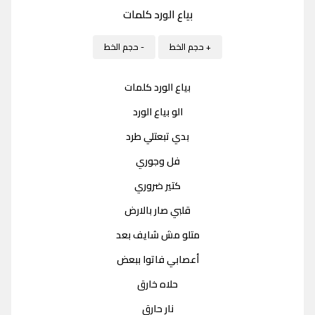
بياع الورد كلمات
+ حجم الخط
- حجم الخط
بياع الورد كلمات
الو بياع الورد
بدي تبعتلي طرد
فل وجوري
كتير ضروري
قلبي صار بالارض
متلو مش شايف بعد
أعصابي فاتوا ببعض
حلاه خارق
نار حارق