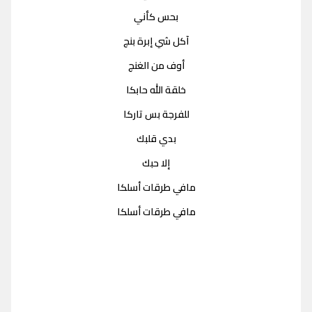
بحس كأني
آكل شي إبرة بنج
أوف من الغنج
خلقة الله حابكا
للفرجة بس تاركا
بدي قلبك
إلا حبك
مافي طرقات أسلكا
مافي طرقات أسلكا