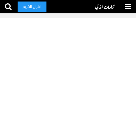
كلمات اغاني
القران الكريم