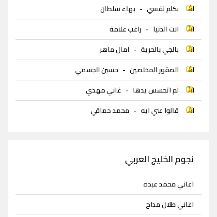
بكلم نفسي
-
بهاء سلطان
انت الدنيا
-
راغب علامة
بالجي بالحرية
-
امال ماهر
الصقور المخلصين
-
حسين الجسمي
لم اتحسس يدها
-
غاني مهدي
قالوا عني ايه
-
محمد حماقي
نجوم الخليج العربي
اغاني محمد عبده
اغاني طلال مداح