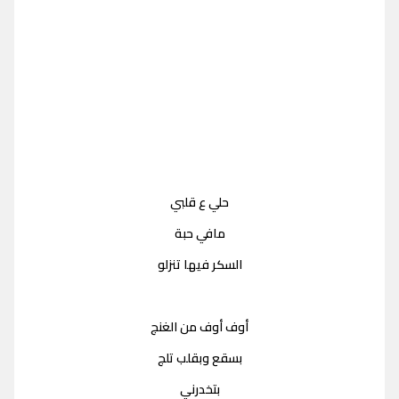
حلي ع قلبي
مافي حبة
السكر فيها تنزلو
أوف أوف من الغنج
بسقع وبقلب تلج
بتخدرني