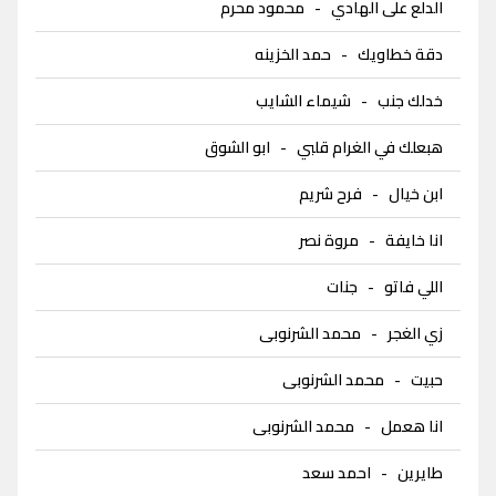
الدلع على الهادي
-
محمود محرم
دقة خطاويك
-
حمد الخزينه
خدلك جنب
-
شيماء الشايب
هبعلك في الغرام قلبي
-
ابو الشوق
ابن خيال
-
فرح شريم
انا خايفة
-
مروة نصر
اللي فاتو
-
جنات
زي الغجر
-
محمد الشرنوبى
حبيت
-
محمد الشرنوبى
انا هعمل
-
محمد الشرنوبى
طايرين
-
احمد سعد