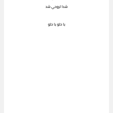
شدا لروحي شد
يا حلو يا حلو