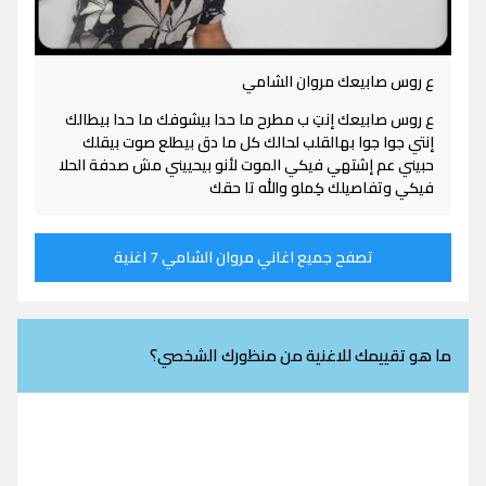
ع روس صابيعك مروان الشامي
ع روس صابيعك إنتِ ب مطرح ما حدا بيشوفك ما حدا بيطالك
إنتي جوا جوا بهالقلب لحالك كل ما دق بيطلع صوت بيقلك
حبيني عم إشتهي فيكي الموت لأنو بيحييني مش صدفة الحلا
فيكي وتفاصيلك كِملو والله تا حقك
تصفح جميع اغاني مروان الشامي 7 اغنية
ما هو تقييمك للاغنية من منظورك الشخصي؟