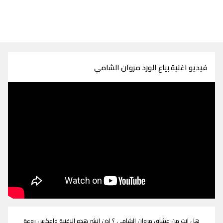
فيديو اغنية بياع الورد مروان الشامي
هل انت من عشاق مروان الشامي ؟ اذن انشر هذه الاغنية واعكس روعة