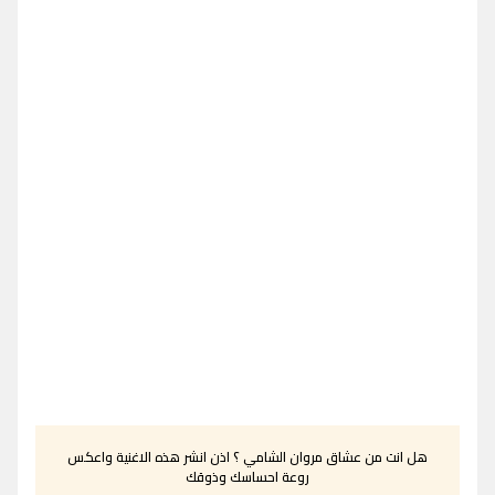
هل انت من عشاق مروان الشامي ؟ اذن انشر هذه الاغنية واعكس
روعة احساسك وذوقك