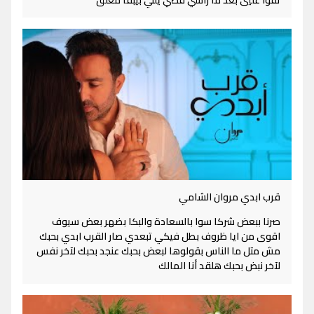
تقوا عليي بعد ما راسي فضي يللي بيبقا معلق
قرب ابدي مروان الشامي
صرنا ببعض شركا سوا بالسعادة والبكا بضهر بعض سيوف
اقوى من ايا ظروف بطل فيكي تبعدي صار القرب ابدي بحبك
مش متل ما الناس بقولوها لبعض بحبك عنجد بحبك لآخر نفس
لآخر نبض بحبك هلقد أنا المالك