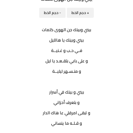
+ حجم الخط
- حجم الخط
بيني وبينك جن الهوى كلمات
بيني وبينك يا هالليل
فـي حـب و غـنيــة
و على بابي بتقـعـد يا ليل
و منـسـهر ليليــة
بيني و بينك في أسرار
و بتعرف أحزاني
و تبقى امرقلي عا هاك الدار
و قـلـه ما ينساني