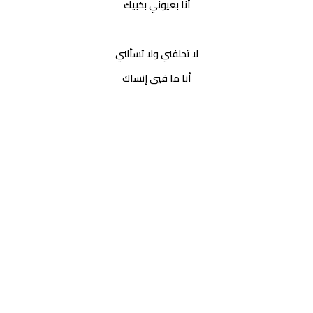
أنا بعيوني بخبيك
لا تحلفني ولا تسألني
أنا ما فيي إنساك