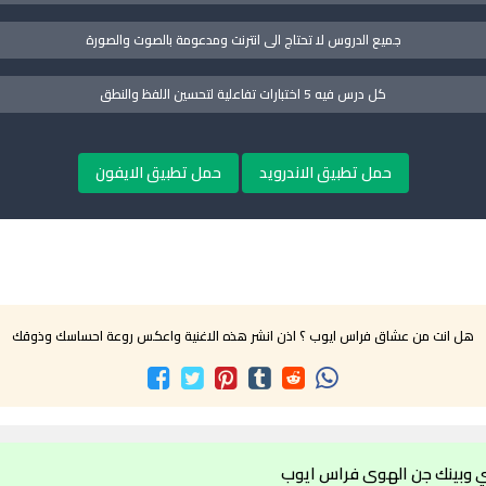
جميع الدروس لا تحتاج الى انترنت ومدعومة بالصوت والصورة
كل درس فيه 5 اختبارات تفاعلية لتحسين اللفظ والنطق
حمل تطبيق الاندرويد
حمل تطبيق الايفون
هل انت من عشاق فراس ايوب ؟ اذن انشر هذه الاغنية واعكس روعة احساسك وذوقك
ني وبينك جن الهوى فراس ايوب