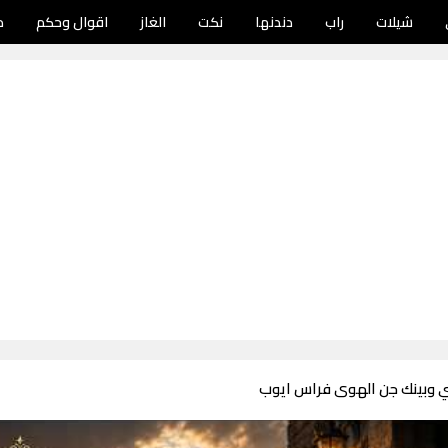
شيلات
راب
دندنها
نكت
الغاز
اقوال وحكم
د
ني وبينك جن الهوى فراس ايوب