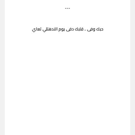
---
حبك وفى .. قلبك دفى يوم الندهتلي تعاي