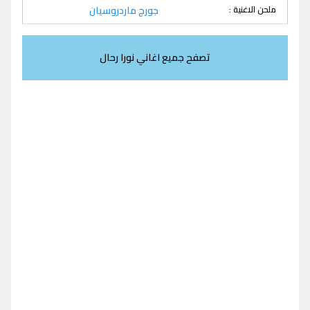
ملحن الاغنية :
جورج ماردروسيان
تصفح جميع اغاني نورا رحال