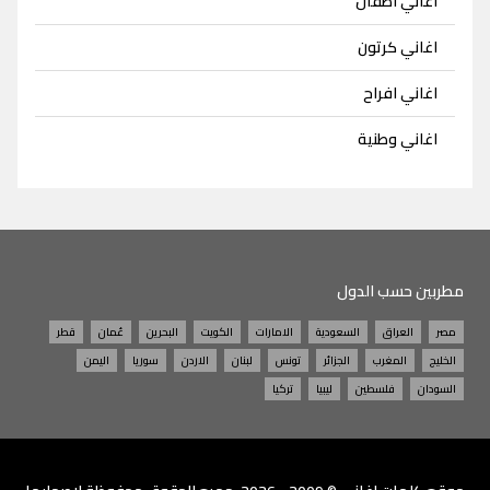
اغاني اطفال
اغاني كرتون
اغاني افراح
اغاني وطنية
مطربين حسب الدول
مصر
العراق
السعودية
الامارات
الكويت
البحرين
عُمان
قطر
الخليج
المغرب
الجزائر
تونس
لبنان
الاردن
سوريا
اليمن
السودان
فلسطين
ليبيا
تركيا