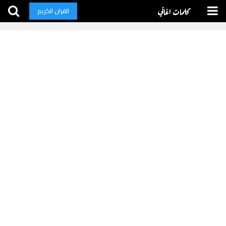
كلمات اغاني
القران الكريم