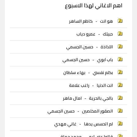
اهم الاغاني لهذا الاسبوع
هو انت
-
كاظم الساهر
حبيتك
-
عمرو دياب
اللذاذة
-
حسين الجسمي
باب ابوي
-
حسين الجسمي
بكلم نفسي
-
بهاء سلطان
انت الدنيا
-
راغب علامة
بالجي بالحرية
-
امال ماهر
الصقور المخلصين
-
حسين الجسمي
لم اتحسس يدها
-
غاني مهدي
قالوا عني ايه
-
محمد حماقي