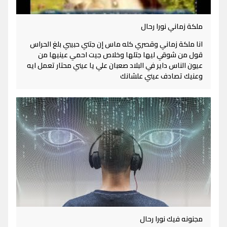
ملكة زماني نورا رحال
انا ملكة زماني وقصري كله ماس إن جتني حبيبي بلغ الحراس
قول من شوقي ليها جتلها وخلاص جيت احمي عينيها من
عيون الناس داير في البلاد صعبان علي يا عيني محتار تعمل ايه
وعنيك تصادف عيني علشانك
مجنونه فيك نورا رحال