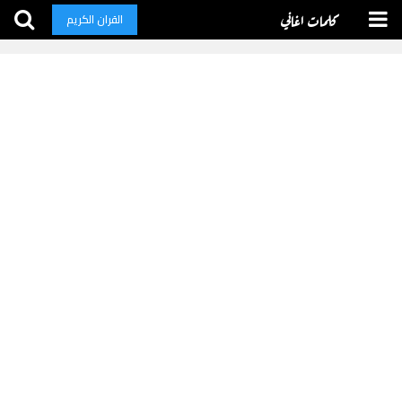
كلمات اغاني
القران الكريم