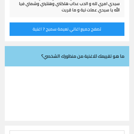
سيدي امري لله و الحب عذاب هلكتني وهنتيني وشمتي فيا
الله يا سيدي عملت نية و ما قريت
تصفح جميع اغاني نعيمة سميح 7 اغنية
ما هو تقييمك للاغنية من منظورك الشخصي؟