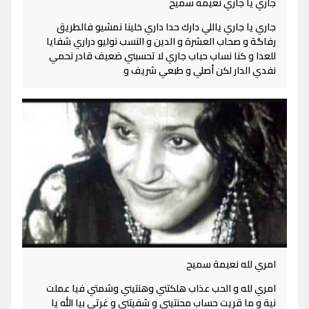
جاري يا جاري نعيمة سميح
جاري يا جاري ياللي دارك حدا داري خلينا نمشيو فالطريق
رفاگة و صحاب العشرة و الدين و النسب نوليو دراري شفايا
للعدا و كنا نساب حباب جاري لا تحسبني ضعيف قادر نحمي
نفدي الدار لكن أصلي و طبعي شريف و
امري لله نعيمة سميح
امري لله و الحب عذاب هلكتني وهنتيني وشمتي فيا عملت
نية و ما قريت حساب محنتيني و شفيتني و غرتي بيا الله يا