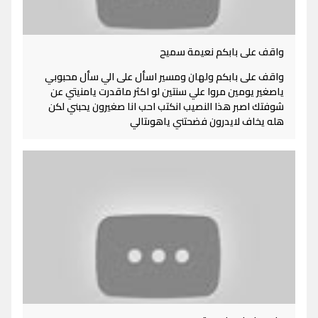
واقف على بابكم نعيمة سميح
واقف على بابكم ولهان ومسير اسأل على الي سأل محبوبي
ياصغير يومين مروا علي سنتين لو اكثر ماقدرت يامنيتي عن
شوفتك اصبر هذا النصيب انكتب احب انا صغيرون يحبني لكن
هله يخاف لايدرون فضحتني ياهوىتالي