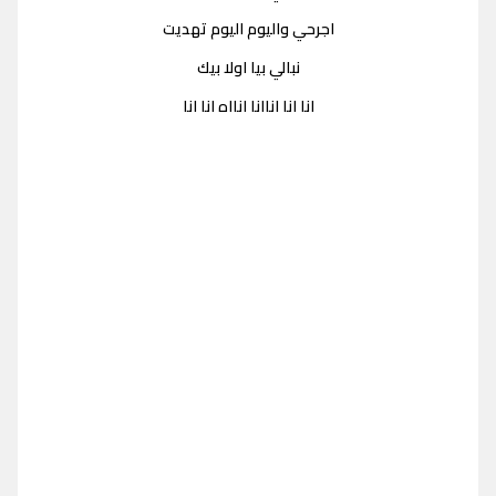
اجرحي واليوم اليوم تهديت
نبالي بيا اولا بيك
انا انا اناانا انااه انا انا