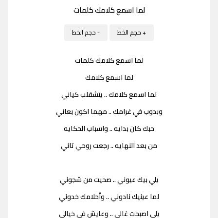
لما اسمع كلامك كلمات
+ حجم الخط
- حجم الخط
لما اسمع كلامك كلمات
لما اسمع كلامك
لما اسمع كلامك .. يتشقلب كياني
وبدوب في غرامك .. مهما اكون بعاني
حبك كان بدايه .. واسباب الحكايه
من بعد النهايه .. رجعت روحي تاني
يلي بيك عيوني .. صحيت من شجوني
لما عينيك نادوني .. وأحلامك خدوني
يلي اصبحت غالي .. وعايش في خيالي