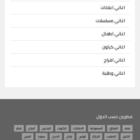
اغاني اعلانات
اغاني مسلسلات
اغاني اطفال
اغاني كرتون
اغاني افراح
اغاني وطنية
مطربين حسب الدول
مصر
العراق
السعودية
الامارات
الكويت
البحرين
عُمان
قطر
الخليج
المغرب
الجزائر
تونس
لبنان
الاردن
سوريا
اليمن