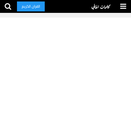
كلمات اغاني
القران الكريم