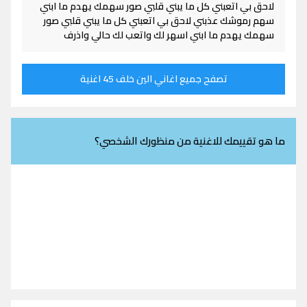
لاحق بي اتعبني كل ما يبني قلبي صور سهمك يهدم ما ابني
سهم رموشك عذبني لاحق بي اتعبني كل ما يبني قلبي صور
سهمك يهدم ما ابني اسهر لك واتعب لك حالي واذرف
تصفح جميع اغاني الين خلف 45 اغنية
ما هو تقييمك للاغنية من منظورك الشخصي؟