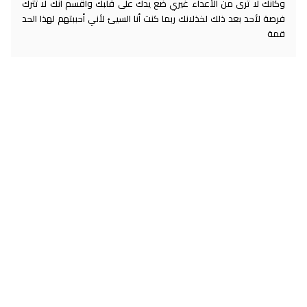
وكأنك لا ترى من الأعداء غيري ضع يدك على قلبك وأقسم أنك لا تترك
فرصة لأحد بعد ذلك لخذلانك ربما كنت أنا السيئ لأني أحببتهم لهذا الحد
قمة