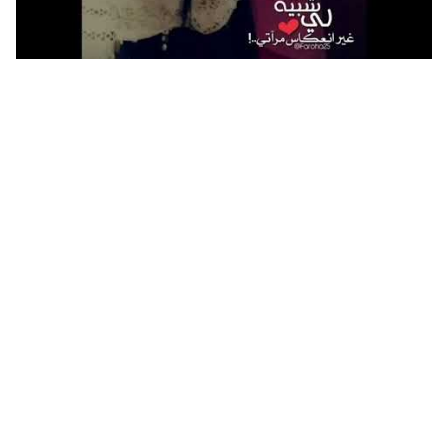
عبارات لنفسي ابتسمي كلام ايجابي لنفسي تويتر