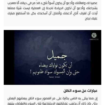
عصيبا لك ولعائلتك وأدعو أن يكون أسوأ شيء قد مر في حياتك أنا معجب
بشجاعتك وأدعو أن تكون الجراحة ناجحة إن العملية ليست شيئا ممتعا
أردت أن تعرف أنني أدعمك وأتمنى أن أساعدك بكل ما أستطيع مبارك
عليك نجاح
عبارات عن سوء الظن
إن مما يبتلى به الناس بكثرة على مر العصور سوء الظن ببعضهم البعض
حتى كاد ذلك أن يذهب علاقاتهم الاجتماعية شي السوء والبغضاء بينهم