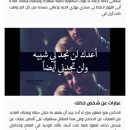
سأبقى دائما ارعاك بدعوات سماوية خفية تسعدك وترضيك شفاك الله يا
أبي اللهم احفظ لي سندي بهذي الدنيا وعافي جسده من كل الم وتعب
كنت أرى في
عبارات عن شخص خذلك
الخذلان هو شعور سئ لا أحد يريد أن يشعر به خلال حياته وهناك العديد
من العبارات عن الخذلان وفي هذا المقال سنتعرف على أفضل عبارات عن
شخص خذلك تابعوا معنا كنت أحبك كأنك الوحيد في العالم وخذلتني