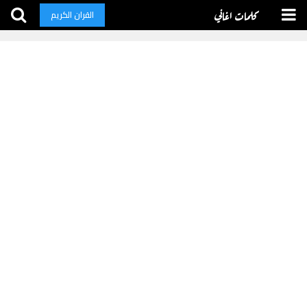
كلمات اغاني
القران الكريم