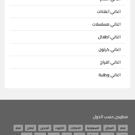
اغاني اعلانات
اغاني مسلسلات
اغاني اطفال
اغاني كرتون
اغاني افراح
اغاني وطنية
مطربين حسب الدول
مصر
العراق
السعودية
الامارات
الكويت
البحرين
عُمان
قطر