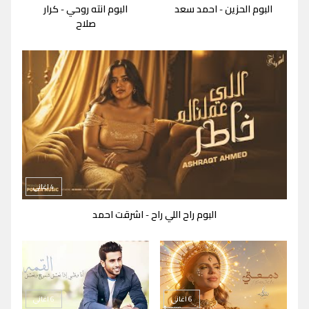
البوم الحزين
احمد سعد
البوم انته روحي
كرار
-
-
صلاح
4 اغاني
البوم راح اللي راح
اشرقت احمد
-
6 اغاني
6 اغاني