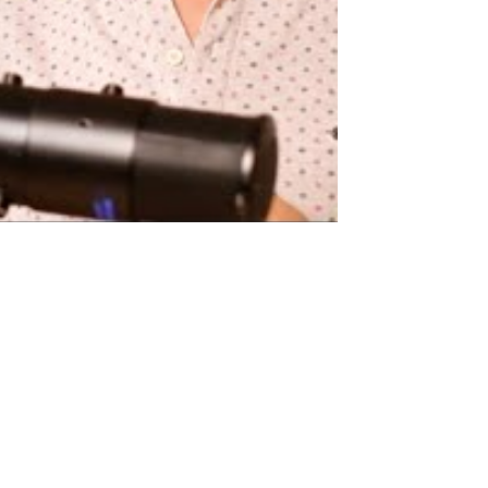
نكت مضحكة