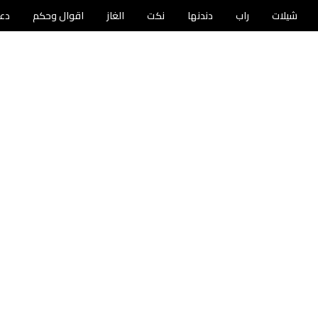
شيلات
راب
دندنها
نكت
الغاز
اقوال وحكم
دع