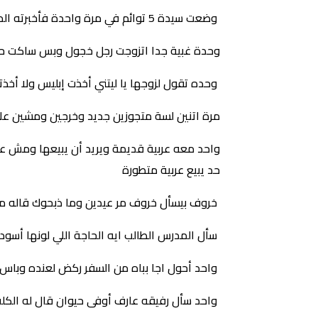
وضعت سيدة 5 توائم في مرة واحدة فأخبرته الممرضة بأنه رزق ببنتين و2 أولاد فقال الزوج هذا خطأي من البداية لأني تزوجت بنت تاجر الجملة
وحدة غبية جدا اتزوجت رجل خجول وبس ساكت حبت 
وحده تقول لزوجها يا ليتني أخذت إبليس ولا أخذت
مرة اتنين لسة متجوزين جديد وخرجين ومشين على 
واحد معه عربية قديمة ويريد أن يبيعها ومش عارف
حد يبيع عربية متطورة
خروف بيسأل خروف مر عيدين وما ذبحوك قاله 
سأل المدرس الطالب ايه الحاجة اللي لونها أسود 
واحد أحول اجا بباه من السفر ركض لعنده وباس
واحد سأل رفيقه عارف أوفى حيوان قال له الكلب