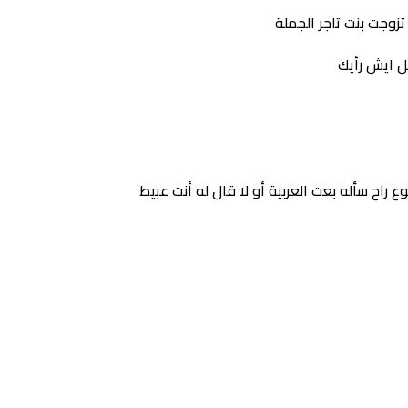
مل ايش رأيك
راح سأله بعت العربية أو لا قال له أنت عبيط
ا