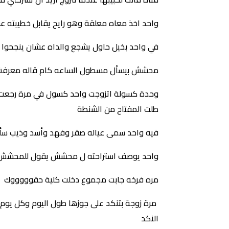
واحد اخذ معاه معلقة وهو رايح يقابل خطيبته 
في واحد بخيل حاول يشجع والداه عشان ينجحوا
محشش بيسأل مسطول الساعه كام قاله معرفش 
وحدة كسولة اتزوجت واحد كسول في مرة رجعت من
طلت المفتاح من الشنطة
فيه واحد سمى عياله صقر وفهد وأسد وذيب سألو
واحد يوصف استراحته ل محشش يقول للمحشش لف يمين بعدين 
مره فرخه جابت مجموع دخلت كلية حقوووووك
مرة زوجة بتنكد على جوزها طول اليوم وكل يوم 
النكد