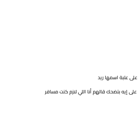
 على علبة اسمها ريد
لى إيه بتضحك قالهم أنا اللي لازم كنت مسافر