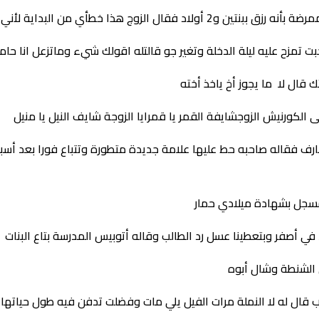
تمزح عليه ليلة الدخلة وتغير جو قالتله اقولك شيء وماتزعل انا حا
ك قال لا ما يجوز أخ ياخذ أخته
الكورنيش الزوجشايفة القمر يا قمرايا الزوجة شايف النيل يا منيل
 فقاله صاحبه حط عليها علامة جديدة متطورة وتتباع فورا بعد أسبوع 
مسجل بشهادة ميلادي حمار
في أصفر وبتعطينا عسل رد الطالب وقاله أتوبيس المدرسة بتاع البنات
 الشنطة وشال أبوه
 قال له لا النملة مرات الفيل يلي مات وفضلت تدفن فيه طول حياته