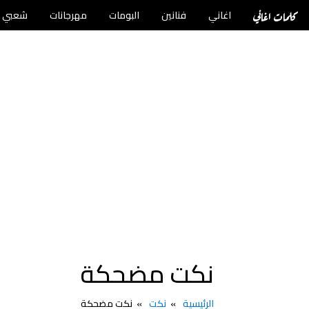
كلمات اغاني
اغاني
فنانين
البومات
مهرجانات
شعبي
نكت مضحكة
الرئيسية
نكت
نكت مضحكة