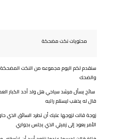
محتويات نكت مضحكة
سنقدم لكم اليوم مجموعه من النكت المضحكة ج
والضحك
سائح يسأل مرشد سياحي هل ولد أحد الكبار العظ
قال له يذهب ليستلم راتبه
زوجة قالت لزوجها عليك أن تطرد السائق الذي حاول
الأمر يعود إلى زميلي الذي يجلس بجواري
فتاة قالت لحبيبها عندما نتزوج أريد أن تشركني