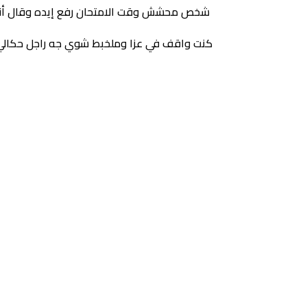
شخص محشش وقت الامتحان رفع إيده وقال أنا ع
كنت واقف في عزا وملخبط شوي جه راجل حكالي 