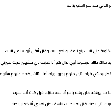
م التاني حط سم للكلب بتاعه
كتوبة على الباب راح لافف وراجع للبيت وقال أبقى أزورها في البيت
يه مالك طالع مبسوط أوي قال هو أنا للدرجة دي مشهور لقيت صورتي
 بيمشي فراح اثنين منهم يجروا وراه أما الثالث يضحك عليهم سألوه ع
حد يوقفه كان يقله ياعم أنا لسه منزلك قبل كدة أنت نسيت
بك لأني بحبك قال له الطالب للأسف كان نفسي أنا كمان بحبك