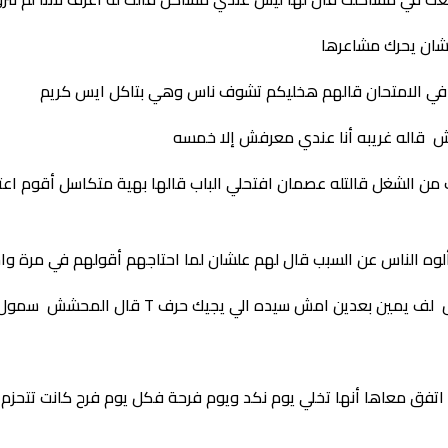
عشان يحرك مشاعرها
 في الامتحان قالهم هخليكم تشوف ناس وهي بتاكل ايس كريم
قاله غريبه أنا عندي معرفش إلا خمسه
 الشغل قالتله عصمان افتحلي الباب قالها بهية متكاسل أقوم اعت
ه الناس عن السبب قال لهم علشان لما احتاجهم أقولهم في مرة واحد
امش سيده الي يجيك حرف T قال المحشش سمول او كبيتال
اتفق معاها أنها تخلي يوم نكد ويوم فرحة فكل يوم فرح كانت تتحزم 