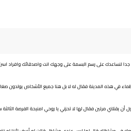
دا لنساعدك على رسم البسمة على وجهك انت واصدقائك وافراد اسرت
ماء في هذه المدينة فقال له لا بل هنا جميع الأشخاص يولدون صغار
 أن يقتلني مرتين فقال لها لا تحزني يا روحي امنيحة الفرصة الثالثة س
 معك في مشاكلك قال لها ليس عندي مشاكل قالت له أعرف لأننا لم نتز