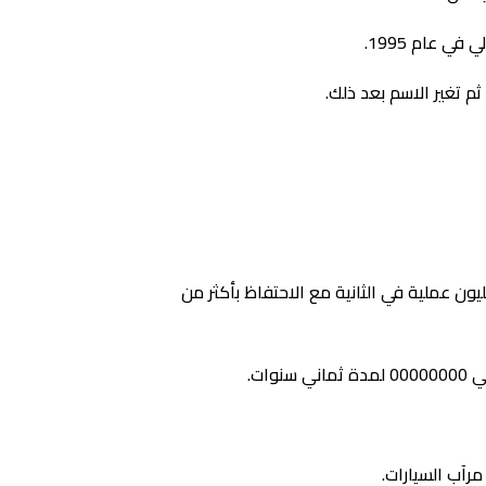
ك جهاز حاسب آلي يتمتع بنفس قوة الدماغ البشري فسوف يكون بإمكانه إجراء 38 ألف تريليون عملية في الثانية مع الاحتفاظ بأكثر من
ات.