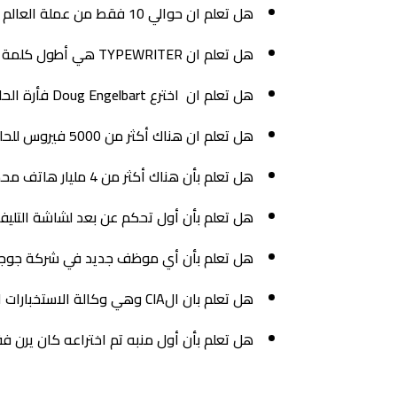
هل تعلم ان حوالي 10 فقط من عملة العالم هي أموال فعلية والباقي موجود فقط على أجهزة الحاسب الآلي.
هل تعلم ان TYPEWRITER هي أطول كلمة يمكنك كتابتها باستخدام الحروف على صف واحد فقط من لوحة مفاتيح الحاسب الآلي.
هل تعلم ان اخترع Doug Engelbart فأرة الحاسب الآلي الأولى في حوالي عام 1964 والتي كانت مصنوعة من الخشب.
هل تعلم ان هناك أكثر من 5000 فيروس للحاسب الآلي جديد يصدر في كل شهر.
هل تعلم بأن هناك أكثر من 4 مليار هاتف محمول مستخدم وأن هناك ثلاثة ملايين هاتف يباع يوميا
هل تعلم بأن أول تحكم عن بعد لشاشة التليفزيون
هل تعلم بأن أي موظف جديد في شركة جوجل الشهي
هل تعلم بان الCIA وهي وكالة الاستخبارات الأمريكية كانت تمول برنامج جوجل إيرث
هل تعلم بأن أول منبه تم اختراعه كان يرن ف