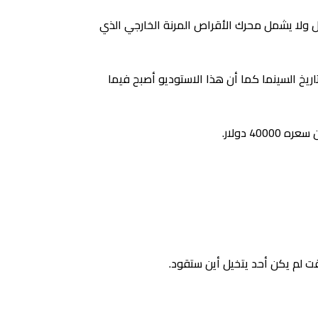
ن كان IBM 5120 من 1980 هو أثقل حاسب آلي مكتبي تم تصنيعه على الإطلاق فكان يزن حوالي 105 رطل ولا يشمل محرك الأقراص المرنة الخارجي الذي
حاسب الآلي في تاريخ السينما كما أن هذا الاستوديو أصبح فيما