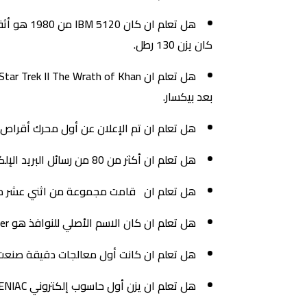
كان يزن 130 رطل.
بعد بيكسار.
هل تعلم ان تم الإعلان عن أول محرك أقراص صلبة بسعة 1 جيجابايت في عام 1980 وكان وزنه حوالي 550 
هل تعلم ان أكثر من 80 من رسائل البريد الإلكتروني المرسلة يوميا هي رسائل غير مرغوب فيها.
هل تعلم ان قامت مجموعة من اثني عشر مهندسا بتصميم IBM PC وكان يطلق عل
هل تعلم ان كان الاسم الأصلي للنوافذ هو Interface Manager.
هل تعلم ان كانت أول معالجات دقيقة صنعت بواسطة Intel هي 4004 وكانت قد صممت لآلة حاسبة وفي ذلك الوقت لم ي
هل تعلم ان يزن أول حاسوب إلكتروني ENIAC أكثر من 27 طنا ويبلغ ارتفاعه 1800 قدم مربع.