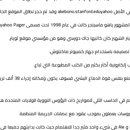
 الحالي في عام 1995.
ي عام 1998 تحت مسمى yahoo Pager ثم تغير الاسم بعد ذلك.
يتر الشهير كان كاتبها جاك دورسي وهو من مؤسسي موقع تويتر.
م تصميمه باستخدام جهاز كمبيوتر ماكنتوش.
لكترونية أكثر بكثير من الكتب المطبوعة التي تباع.
هل تعلم ان إذا كان هنا
ب الآلي للصواريخ ذات الرؤوس النووية للولايات المتحدة هي 00000000 لمدة ثماني سنو