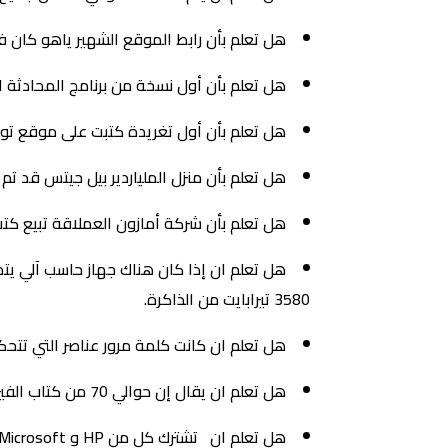
هل تعلم بأن رابط الموقع الشهير ياهو كان في الأصل akebono.stanford.eduyahoo وقد تم حجز نطاق الموقع
هل تعلم بأن أول نسخة من برنامج المحادثة المشهور ياهو ماسينجر كانت ف
هل تعلم بأن أول تغريدة كتبت على موقع تو
هل تعلم بأن منزل الملياردير بيل جيتس قد ت
هل تعلم بأن شركة أمازون العملاقة تبيع كتب إ
3580 تيرابايت من الذاكرة.
هل تعلم ان كانت كلمة مرور عناصر التي تتحكم في الحاس
هل تعلم ان يقال إن حوالي 70 من كتاب الفيروسات يعملون بموجب عقود مع عصابات الجريمة المنظمة.
هل تعلم ان تشترك كل من HP و Microsoft و Ale في شيء واحد مثير جدا للاهتمام حيث كانت بدايتهم جميعا في مرآب السيارات.