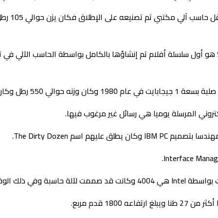
هل تعلم ا
هل تعلم ان Star Trek II The Wrath of Khan هو أول سلسلة أفلام تم إنشاؤها بالكامل بواسطة ال
رطل وكان سعره 40000 دولار.
يهم اسم The Dirty Dozen.
كن أحد يتخيل أين ستقود.