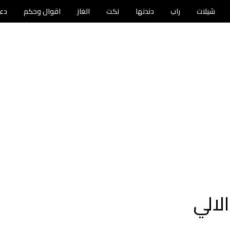
شيلات
راب
دندنها
نكت
الغاز
اقوال وحكم
دع
لالي