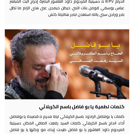
الحرام ١٤٣٧ ه حسينية المرحوم داود العاشور البصرة إخراج البث المباشر
عباس يوسفي قومن بنات النبي خيطن خيمجن عبي هاي الزلم ما تظل
باجر وراجن سبي يالله استعدن لباجر هالليلة كلش
كلمات لطمية يا بو فاضل باسم الكربلائي
كلمات يا بوفاضل الرادود باسم الكربلائي ليلة محرم ه قصيدة يا بوفاضل
أداء الحاج باسم الكربلائي كلمات السيد رفعت الصافي المكان حسينية
المرحوم داود العاشور يا بو فاضل طيحت إيدك مو وكتها يا بو فاضل