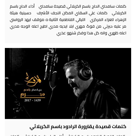
كلمات سامحني الحاج باسم الكربلائي قصيدة سامحني أداء الحاج باسم
الكربلائي كلمات علي السقاي المكان النجف الأشرف حسينية هيئة
الزهراء للعزاء المركزي الليالي الفاطمية الثانية ه موقف ايهد الرواسي
مر عليه حيرتي من فوگ مهري ابلا ايديه مدري اطيح اعله الوجه مدري
اعله ظهري وانه كل هذا وفكر شنهو عذري
كلمات قصيدة يقارورة الرادود باسم الكربلائي