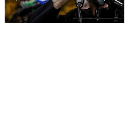
كلمات لطمية يمه ذكريني باسم الكربلائي