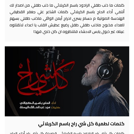
كلمات ما ذنب طفلي الرادود باسم الكربلائي ما ذنب طفلي من اصدار لك
أنتمي أداء الحاج باسم الكربلائي كلمات الشاعر علي جعفر القطيفي
الهندسة الصوتية م حسام يسري اخراج أيمن الوائلي ماذنب طفلي بسهم
للعداء مذبوح ماذنب طفلي طفل رضيع عطيش القلب يا اعداء لاتقتلوه
عيناه غير ذبول يابس الاحشاء فلتنظروه ان كان ذنبي فهذا
كلمات لطمية كل شي راح باسم الكربلائي
كلمات كل شي راح الرادود باسم الكربلائي قصيدة كل شي راح أداء الحاج