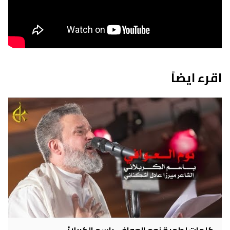
اقرء ايضاً