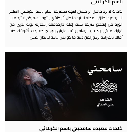
باسم الكربلائي
كلمات لا ترد ماضل اثر كلشي انتهه بسفركم الحاج باسم الكربلائي الشاعر
السيد عبدالخالق المحنه لا ترد ما ظل أثر كلشي إنتهه إبسفركم لا ترد مات
الورد من إنقطع خبركم كتبت إعله داركدمعة إنتظارك بويه تدري من
غيابك موتي راحه و اليسافر يبقه عايش وي جراحه ردت أشوفك حته
أقلك بالصراحه ترجع إلمن دنيه ما كو بس نياحه لا تظن نفس
كلمات قصيدة سامحيني باسم الكربلائي