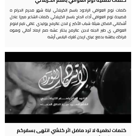
كلمات لطمية نوم العوافي باسم الكربلائي
كلمات نوم العوافي الرادود باسم الكربلائي ليلة شهر محرم الحرام ه
قصيدة نوم العوافي أداء الحاج باسم الكربلائي كلمات الشاعر ميرزا عادل
أشكناني المكان هيئة شباب الأكبر ع لندن عالرمح يوليدي غافي نايم ابنوم
العوافي ي طير الجنه لاجن عالرمح يختار عشه صم ارماد آمالي وهوه
فراكك يطشه بدمع عيني اريدن ثغرك اليابس أرشه
كلمات لطمية لا ترد ماضل اثر كلشي انتهى بسفركم