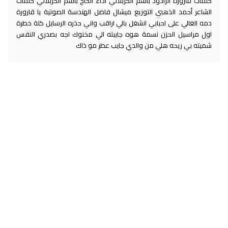
كلمات قارورة الرادود باسم الكربلائي أداء الحاج باسم الكربلائي كلمات
الشاعر أحمد الذهبي التوزيع ميشال فاضل الهندسة الصوتية يا قارورة
دمه الغالي على احبابي انشغل بالي اراقب واني حذره الرسايل كلة خطرة
اول مراسيل الحزن نسمة هوه جايبته الي مخنوك اجه بصدري النفس
شميته بي ريحه هلي من والدي جايب عطر مو ذاك