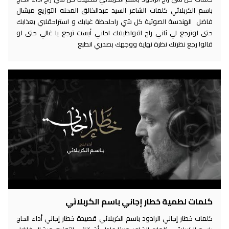
باسم الكربلائي كلمات الشاعر السيد عبدالخالق المحنه التوزيع ميشال
فاضل الهندسة الصوتية كل شي راحلحظة غيابك و استراحقلبي بعذابك
حتى لوترجع لي ثاني راح اقولطيفك اجاني أيست ترجع يا غالي حتى لو
قالوا رجع نظرتك نظرة نهاية ووجهك بصدري انطبع
كلمات لطمية خطار إجاني باسم الكربلائي
كلمات خطار إجاني الرادود باسم الكربلائي قصيدة خطار إجاني أداء الحاج