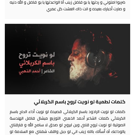
ضربوا امتوني و ردتها يا بو فاضل زينب آنا الواعدتها يا بو فاضل و الله دنيه
و صارت أخبارك بعيده و انت ذاك العشت كل عمري
كلمات لطمية لو نويت تروح باسم الكربلائي
كلمات لو نويت الرادود باسم الكربلائي قصيدة لو نويت أداء الحاج باسم
الكربلائي كلمات الشاعر أحمد الذهبي التوزيع ميشال فاضل الهندسة
الصوتية لو نويت تروح قلبي وين ايروح لو صدق لا سامح الله و فارقتني
يالوداعك آه أسألك بالله زينب اني لو جبل واقف شفتني مع السلامة لو