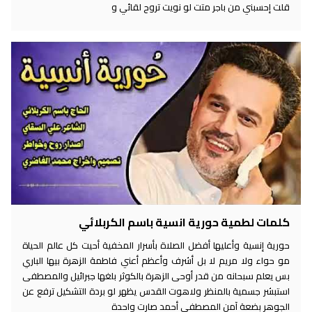
قلت إحسبني من باجر متت لو نويت تروح لقائي و
كلمات لطمية حورية انسية باسم الكربلائي
حورية إنسية وأعليها أفضل الصلاة بأسرار المخفية أحيت كل عالم الحياة
مو حواء ولا مريم لا بل أشرف وأعظم أعني فاطمة الزهرة بيها الباري
بس يعلم سبحانه من قدر أوحى الزهرة بالكوثر بلغها جبرائيل والمصطفى
استبشر جسمية بالمنظر ولاهوت القدس يظهر لو بردة التشكيل ترفع عن
الجوهر بضعة آمن المصطفى أحمد صارت واحدة