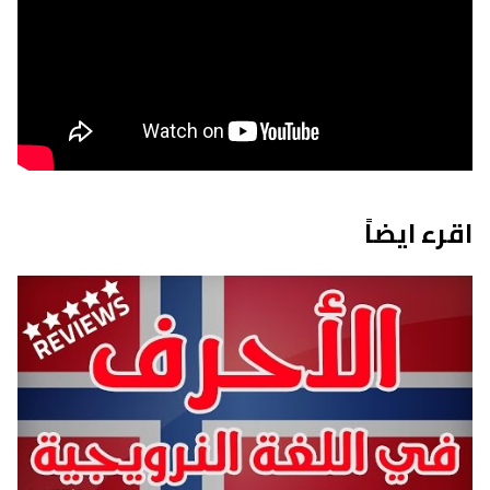
اقرء ايضاً