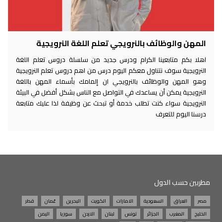
المهن والوظائف بالنرويجي تعلم اللغة النرويجية
اهلا بكم متابعينا الكرام ودرس جديد من سلسلة دروس تعلم اللغة
النرويجية سوف نتناول معكم اليوم درس من اهم دروس تعلم النرويجية
وهو المهن والوظائف بالنرويجي ان إلمامك بأسماء المهن باللغة
النرويجية يمكن أن يساعدك في التواصل مع الناس بشكل أفضل في البيئة
النرويجية سواء كنت تطلب خدمة أو تبحث عن وظيفة لذا عليك متابعة
درسنا اليوم للتعرف
مطربين حسب الدول
مصر
العراق
السعودية
الامارات
الكويت
البحرين
عُمان
قطر
الخليج
المغرب
الجزائر
تونس
لبنان
الاردن
سوريا
اليمن