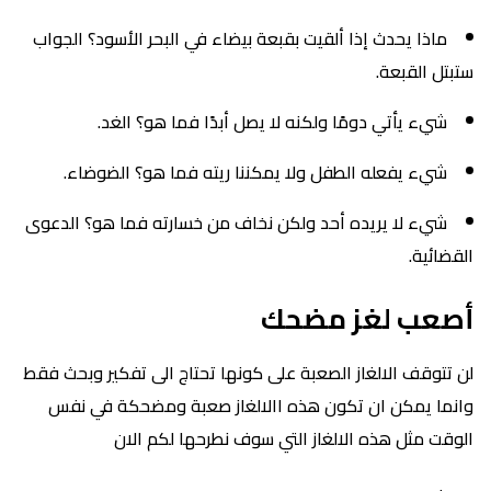
ماذا يحدث إذا ألقيت بقبعة بيضاء في البحر الأسود؟ الجواب
ستبتل القبعة.
شيء يأتي دومًا ولكنه لا يصل أبدًا فما هو؟ الغد.
شيء يفعله الطفل ولا يمكننا ريته فما هو؟ الضوضاء.
شيء لا يريده أحد ولكن نخاف من خسارته فما هو؟ الدعوى
القضائية.
أصعب لغز مضحك
لن تتوقف الالغاز الصعبة على كونها تحتاج الى تفكير وبحث فقط
وانما يمكن ان تكون هذه االالغاز صعبة ومضحكة في نفس
الوقت مثل هذه الالغاز التي سوف نطرحها لكم الان