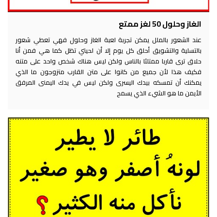
الغاز وحلول 50 لغز ممتع
عند الشعور بالملل يمكن تجربة لعبة الغاز وحلول فهي تعطي شعور
بالتسلية والتشويق أحلق كل يوم إلا أن لحيتي تظل كما هي فمن أنا
حلاق ترى قاربا ممتلئا بالناس ولكن ليس هناك شخص واحد على متنه
فكيف هذا لأن جميع من كانوا على متن القارب متزوجون ما الذي
يمكنك أن تمسكه بيدك اليسرى ولكن ليس في يدك اليمنى المرفق
الأيمن ما هو الشيء الذي يسمح