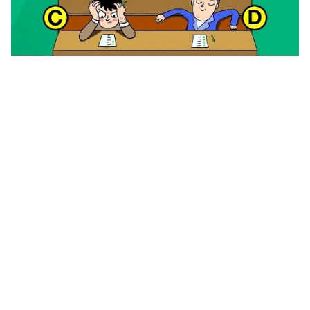
اصعب لغز في العالم لم يحله الا 4000 فقط في العالم كله