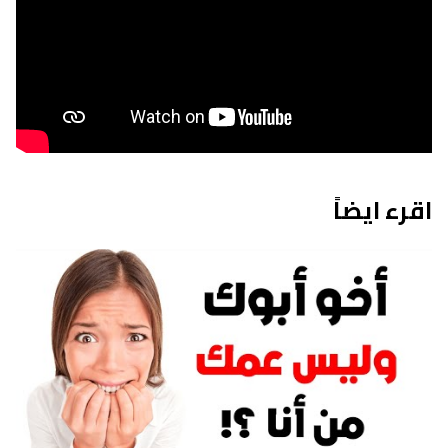
اقرء ايضاً