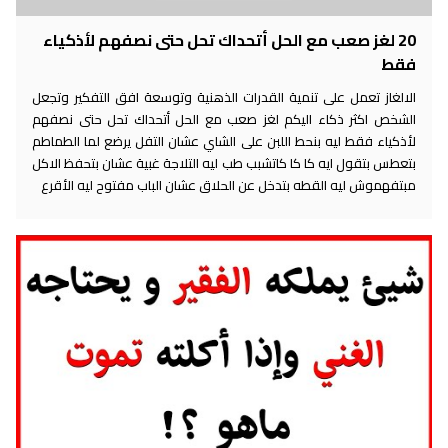
20 لغز صعب مع الحل أتحداك تحل حتى نصفهم لأذكياء
فقط
الالغاز تعمل على تنمية القدرات الذهنية وتوسعة افق التفكير وتجعل
الشخص اكثر ذكاء اليكم لغز صعب مع الحل أتحداك تحل حتى نصفهم
لأذكياء فقط ليه بنحط اللبن على الشاي عشان التفل يرضع لما الطماطم
بتعطس بتقول ايه كا كا كاتشبب طب ليه التلاجة غبية عشان بتحفظ الاكل
مبتفهموش ليه القطه بتدخل عن الحلاق عشان الباب مفتوح ليه الأقرع