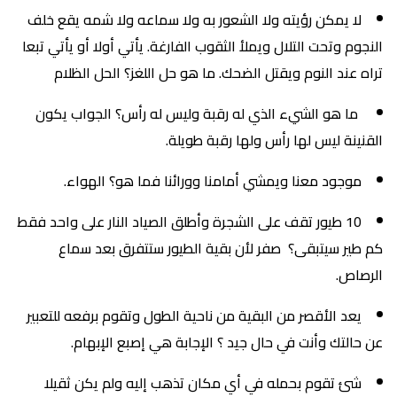
لا يمكن رؤيته ولا الشعور به ولا سماعه ولا شمه يقع خلف
النجوم وتحت التلال ويملأ الثقوب الفارغة. يأتي أولا أو يأتي تبعا
تراه عند النوم ويقتل الضحك. ما هو حل اللغز؟ الحل الظلام
ما هو الشيء الذي له رقبة وليس له رأس؟ الجواب يكون
القنينة ليس لها رأس ولها رقبة طويلة.
موجود معنا ويمشي أمامنا وورائنا فما هو؟ الهواء.
10 طيور تقف على الشجرة وأطلق الصياد النار على واحد فقط
كم طير سيتبقى؟ صفر لأن بقية الطيور ستتفرق بعد سماع
الرصاص.
يعد الأقصر من البقية من ناحية الطول وتقوم برفعه للتعبير
عن حالتك وأنت في حال جيد ؟ الإجابة هي إصبع الإبهام.
شئ تقوم بحمله في أي مكان تذهب إليه ولم يكن ثقيلا