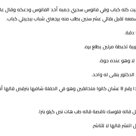
بيت كله كباب وفي فانوس سحري جمبه أخد الفانوس ودعكه وقال عايز
معه تقيل بقالي عشر سنين بطلب منه يرجعني شباب بيجيبلي كباب.
 دقة.
بية تخبطة مرتين يطلع بره.
 لا وهو عنده جوة.
دكتور ينقى له واحد.
مرة رقم واحد 1 عزم كل الأرقام على حفلة ما عادا رقم 8 عشان كانوا متخانقين وهو في الحفلة
ل قاله فلوسك ناقصة قاله طب هات نص كيلو بترا.
نشر قالها لا تلتاشر.