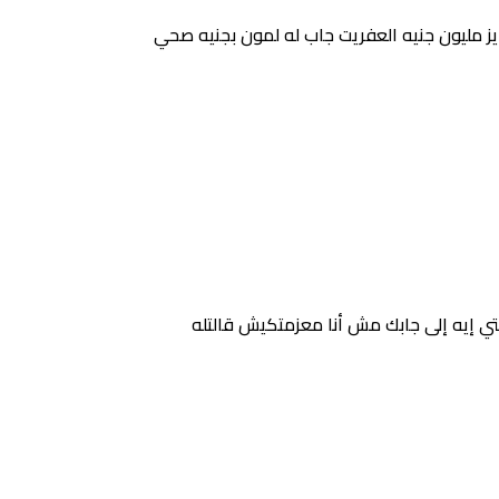
 مليون جنيه العفريت جاب له لمون بجنيه صحي
 شافها بترقص قالها أنتي إيه إلى جابك مش أنا معزمتكيش قالتله