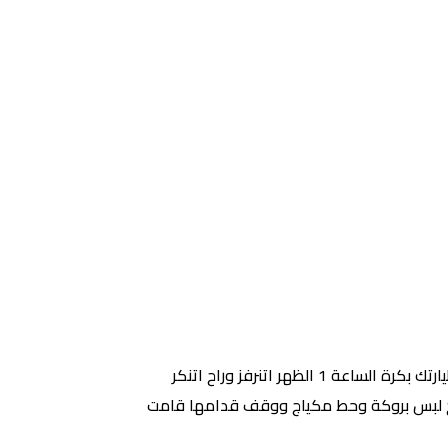
اخترعوا في اليابان مرايا بتعرف اسم المسافر ورقم رحلته فا واحد صعيدي وقف قدامها قالت له انت حسين أبو الليل وطيارتك بكرة الساعة 1 الظهر اتنرفز وراح اتنكر
ل وطيارتك بكرة الساعة 1 الظهر قام اتعصب خالص وراح لبس بروكة وحط مكياج ووقف قدامها قامت