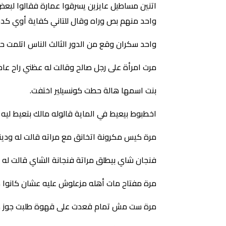
اتنين مساطيل عايزين يسرقوا عمارة فقالوا لبعض
واحد منهم بص وراه وقال للتاني كفاية أوي كدة 
واحد سكران وقع من الدور الثالث الناس اتلمت ح
مرت امرأة على رجل صالح وقالت له عظني راح عا
بنت اسمها هالة حطت كونسيلير اختفت.
اخطبوط بيعيط في الماية قالوله مالك بتعيط لي
مرة كيس مكرونة اتخانق مع مراته قالت له ودين
فنجان شاي بيطلق مراتة فنجانة الشاي قالت له 
مرة مفتاح مات أهله مزعلوش عليه عشان كانوا م
مرة ست مش تمام قعدت على قهوة طلبت جوز ه