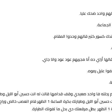
لهم واحد ضحك عليا.
الجماعة.
دك كسور كتير قالهم وحدوا المقام.
لها أزاي ده أنا مجربهم عود عود وانا جاي.
وا عليل رموه.
.
وحط شنب وغير لبسه ووقف قدامها قالت له انت حسين أبو اللي
ة.