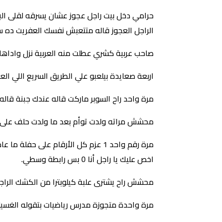
حرامي دخل بيت راجل عجوز عشان يسرقه لقلى ال
الراجل العجوز قاله متتعبش نفسك العفريت ده س
صاحب عربية كشري عطلت منه العربية نزل واداها
اربعة صعايدة بيلعبو علي الطريق السريع اللي العر
مرة واحد راح السوبر ماركت قاله عندك جبنة قاله
محشش مراته ولدت توأم بعد ما ولدت حلف على ال
اخص عليك يا راجل أنا 0 بس رابطة وسطي.
محشش راح يشترى علبة كيلوبترا من الكشك الراج
مرة واحدة متجوزة مدرس رياضيات بتقوله الغسيل ات