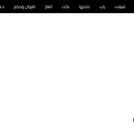
شيلات
راب
دندنها
نكت
الغاز
اقوال وحكم
دع