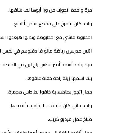
مرة واحدة اتجوزت من ورا أبوها لف شافها.
واحد كان بيتفرج على مقطع ساخن أتلسع .
اخطبوط ماشي مع اخطبوطة وكانوا هيعدوا السك
اتنين مدرسين رياضة ماتو فا دفنوهم في نفس الج
مرة واحد أسمه أمير عطس راح لزق في الحيطة.
بنت اسمها زينة راحة حفلة علقوها.
حمار اتجوز بطاطساية خلفوا بطاطس محمرة.
واحد يباني كان خايف جدا والسبب أنه Jaan.
طباخ عمل فيديو كريب.
جمل أتقدم لناقة الي بيحبها أمها وافقت وأبوها 