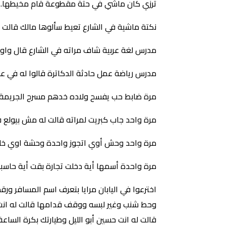
ترزي كان ماشي في حتة مقطوعة قام مخيطها.
نكتة ماشية في الشارع تعيط سألوها مالك قالت 
مدرس لغة عربية شاف مراته في الشارع قال واو 
مدرس رياضة عمل حادثة الدكاترة قالوا له في عن
مرة ضابط حب يفسح ولاده خدهم مسرح الجريمة.
مرة واحد جاب كبريت لمراته قالت له مش بيولع قا
مرة واحد وحش أوي اتجوز واحدة وحشة اوي خلف
مرة واحدة أسمها أية دخلت تجارة بقت أية حاسبة
قالت له انت حسين أبو الليل وطيارتك بكرة الساعة 1 الظهر بطل مرقعتك دي بدل ما تفوتك الطيار