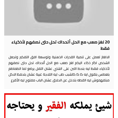
20 لغز صعب مع الحل أتحداك تحل حتى نصفهم لأذكياء
فقط
الالغاز تعمل على تنمية القدرات الذهنية وتوسعة افق التفكير وتجعل
الشخص اكثر ذكاء اليكم لغز صعب مع الحل أتحداك تحل حتى نصفهم
لأذكياء فقط ليه بنحط اللبن على الشاي عشان التفل يرضع لما الطماطم
بتعطس بتقول ايه كا كا كاتشبب طب ليه التلاجة غبية عشان بتحفظ الاكل
مبتفهموش ليه القطه بتدخل عن الحلاق عشان الباب مفتوح ليه الأقرع