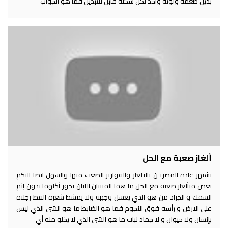
بديل طعمه ولونه واحد لكن شكله قابل للتبديل فما هو الجواب
ألغاز صعبة مع الحل
يشتهر عادة المصريين بالالغاز والفوازير الصعب منها والسهل ايضا اليكم
بعض منألغاز صعبة مع الحل ما هما الميتتان اللتان يجوز أكلهما بدون إثم
السمك و الجراد من هو الذي يغسل وجهه ولا يمشط شعره القط رجلاه
على الارض و رأسه فوق النجوم فما هو الضابط ما هو الشي الذي ليس
بإنسان ولا حيوان و لا جماد نبات ما هو الشي الذي لا يخلو منه أي