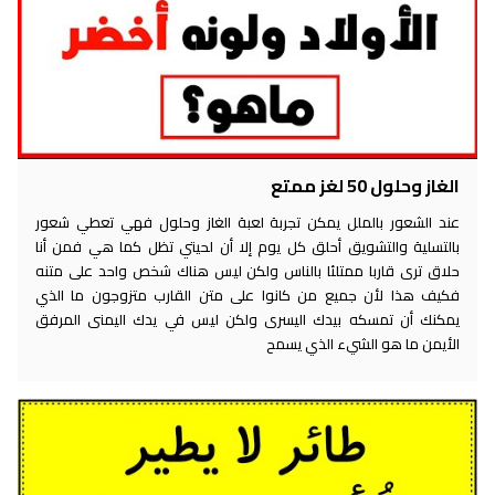
الغاز وحلول 50 لغز ممتع
عند الشعور بالملل يمكن تجربة لعبة الغاز وحلول فهي تعطي شعور
بالتسلية والتشويق أحلق كل يوم إلا أن لحيتي تظل كما هي فمن أنا
حلاق ترى قاربا ممتلئا بالناس ولكن ليس هناك شخص واحد على متنه
فكيف هذا لأن جميع من كانوا على متن القارب متزوجون ما الذي
يمكنك أن تمسكه بيدك اليسرى ولكن ليس في يدك اليمنى المرفق
الأيمن ما هو الشيء الذي يسمح