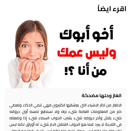
اقرء ايضاً
الغاز وحلها مضحكة
الالغاز من اكثر الاشياء التي يعشقها الكثيرون فهي تنمي الذكاء وتعطي
كم من المعلومات العامة شيء نراه ولا نستطيع لمسه أول حروفه
شيء يقتل وآخر حروفه شيء يشرب الجواب السماء شيء إذا وضعناه
في الثلاجة لا يبرد فما هو الجواب الفلفل الحار شيء له أوراق لكنه ليس
نبات وله جلد لكنه ليس حيوان لديه علم لكنه ليس إنسان فما هو الجواب