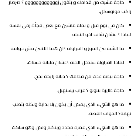
حاجة مشيت من قدامك و بتقول زوووووووووووو ؟ صرصار
راكب موتوسكل.
كان في يوم فيل و نمله ماشين مع بعض فجأة رمى نفسه
لماذا ؟ عشان شاف اخو النمله
ما الشبه بين الموز و الفراوله ؟ان هما الاتنين مش جوافة
لماذا الفراولة ستدخل الجنة ؟عشان مليانة حسنات.
حاجة بيضه عدت من قدامك ؟ دبانه رايحة تحج.
حاجة طايرة بتنونو ؟ غراب بيستهبل.
ما هو الشيء الذي يمكن أن يكون بلا بداية ولكنه يتطلب
نهاية؟ الجواب القصة.
ما هو الشيء الذي عمره محدد ويتكلم ولكن وهو ساكت