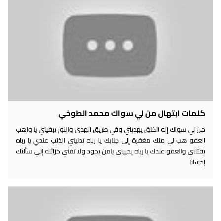
كلمات ابتهال من لي سواك محمد الطوخي
من لي سواك إله الخلق يهديني وفي طريق الهدى والنور يبقيني يا واهب
العفو هب لي منك مغفرة إلى جنابك يا رباه تدنيني الذنب عندي يا رباه
يقتلني والعفو عندك يا رباه يحييني يامن يجود ولا تفني خزائنه إني سألتك
إحسانا