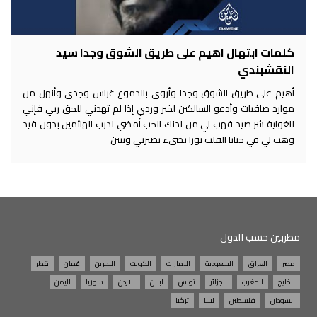
كلمات ابتهال اهيم على طريق الشوق وجدا سيد
النقشبندي
أهيم على طريق الشوق وجدا وأروي بالدموع غراس وجدي وأنهل من
موارد صافيات وأدعو السالكين لخير وردي إذا لم تهدني للحق ربي فإني
للغواية شر صيد فهب لي من لدنك الحب أمضي لدرب الهائمين بدون قيد
وهب لي في حنايا القلب نورا يضيء بصيرتي ويبين
مطربين حسب الدول
مصر
العراق
السعودية
الامارات
الكويت
البحرين
عُمان
قطر
الخليج
المغرب
الجزائر
تونس
لبنان
الاردن
سوريا
اليمن
السودان
فلسطين
ليبيا
تركيا