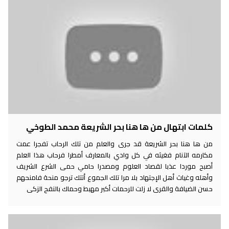
كلمات ابتهال من ها هنا بحر الشريعة محمد الطوخي
من ها هنا بحر الشريعة قد جرى والعلم من تلك الرحاب تفجرا عمت
مكارمه الآنام فغيثه في كل وادي بالمعارف أمطرا فرحاب هذا العلم
أصبح موردا عذبا لقصاد العلوم ومصدرا حامي حمى الشرع الشريف
وأهله وغياث أهل الإجتهاد بلا مرا تلك الجموع أتتك ترجو منحة فامنحهم
حسن الضيافة والقرى لا زلت للرحمات أكبر مهبط وحماك بالنفح الزكى