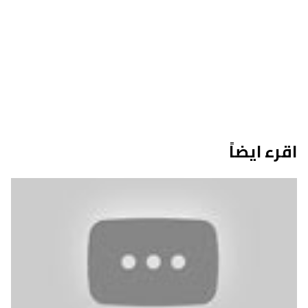
اقرء ايضاً