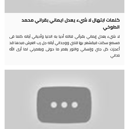
كلمات ابتهال لا شيء يعدل ايماني بقراني محمد
الطوخي
لا شيء يعدل إيماني بقرآني فالله أحيا به الدنيا وأحياني آياته كلما فى
مسمع سكنت فيقشعر بها قلبي ووجداني آياته جل رب العرش مبدها قد
أعجزت كل جني وإنساني والنور يغمر ما حولى ويغمرني لما أرى الله
ناداني