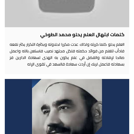
كلمات ابتهال العلم يحلو محمد الطوخي
العلم يحلو كلما كررته ولذاك عدت مكررا لحلاوته وبكثرة التكرار يكثر نفعه
فادأب لتغنم من فوائد حكمته فلكل مجتهد نصيب فاستعن بالله واعمل
صالحا لإفادته والفضل في علم يكون به الهدى لسعادة الدارين فز
بسعادته فاعمل لربك إن أردت سعادة فالسعد في تقوى الإله