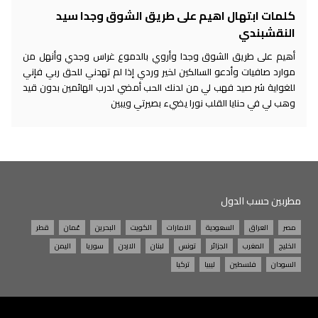
كلمات ابتهال اهيم على طريق الشوق وجدا سيد
النقشبندي
أهيم على طريق الشوق وجدا وأروي بالدموع غراس وجدي وأنهل من
موارد صافيات وأدعو السالكين لخير وردي إذا لم تهدني للحق ربي فإني
للغواية شر صيد فهب لي من لدنك الحب أمضي لدرب الهائمين بدون قيد
وهب لي في حنايا القلب نورا يضيء بصيرتي ويبين
مطربين حسب الدول
مصر
العراق
السعودية
الامارات
الكويت
البحرين
عُمان
قطر
الخليج
المغرب
الجزائر
تونس
لبنان
الاردن
سوريا
اليمن
السودان
فلسطين
ليبيا
تركيا