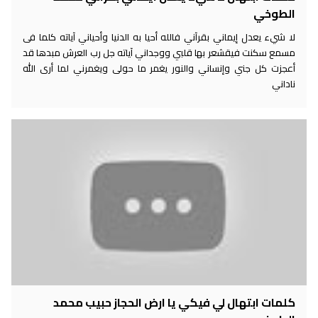
الطوخي
لا شيء يعدل إيماني بقرآني فالله أحيا به الدنيا وأحياني آياته كلما فى
مسمع سكنت فيقشعر بها قلبي ووجداني آياته جل رب العرش مبدها قد
أعجزت كل جني وإنساني والنور يغمر ما حولى ويغمرني لما أرى الله
ناداني
كلمات ابتهال لي فيكي يا ارض الحجاز حبيب محمد