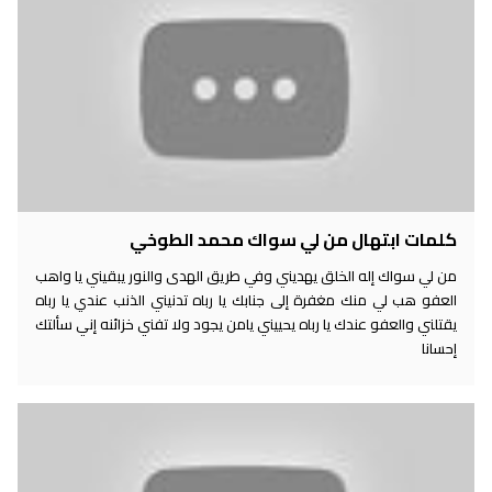
كلمات ابتهال من لي سواك محمد الطوخي
من لي سواك إله الخلق يهديني وفي طريق الهدى والنور يبقيني يا واهب
العفو هب لي منك مغفرة إلى جنابك يا رباه تدنيني الذنب عندي يا رباه
يقتلني والعفو عندك يا رباه يحييني يامن يجود ولا تفني خزائنه إني سألتك
إحسانا