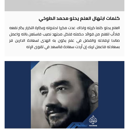
كلمات ابتهال العلم يحلو محمد الطوخي
العلم يحلو كلما كررته ولذاك عدت مكررا لحلاوته وبكثرة التكرار يكثر نفعه
فادأب لتغنم من فوائد حكمته فلكل مجتهد نصيب فاستعن بالله واعمل
صالحا لإفادته والفضل في علم يكون به الهدى لسعادة الدارين فز
بسعادته فاعمل لربك إن أردت سعادة فالسعد في تقوى الإله