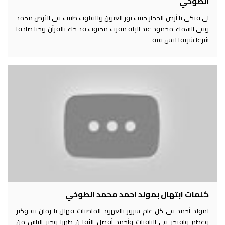
الطوخي
لي فيكي يا أرض الحجاز حبيب نور العيون وللقلوب طبيب في الأرض محمد
وفي السماء محمود عند الإله مقرب محبوب قد جاء بالقرآن وحيا صادقا
شرعا شريفا ليس فيه
كلمات ابتهال بمولد احمد محمد الطوخي
لمولد أحمد في كل عام سرور بالعهود الماضيات فهلل يا زمان به وكبر
وعظم وافتخر في الباقيات وأحمد أفضل الثقلين طهرا وخير الناس من