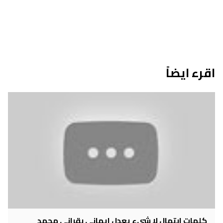
اقرء ايضاً
كلمات ابتهال لا شيء يعدل ايماني بقراني محمد