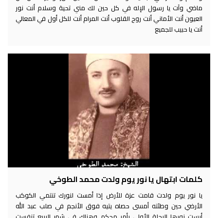
ماضي وآت يا رسول الإله في كل حين لك مني تحية وسلام أنت نور
العيون أنت الأماني أنت روح القلوب أنت المرام أنت للكل أول في المعالي
أنت يا حبيب للجميع
كلمات ابتهال يا نور يوم ولدت محمد الطوخي
يا نور يوم ولدت قامت عزة للأرض إذا أمست لنورك تنتمي الكوكب
الأرضي حين وطئته أمسى حصاه يتيه فوق الأنجم في صلب عبد الله
أرست نورها الرحلة الأولى بأمر محكم وهناك في شهر الربيع تنفست