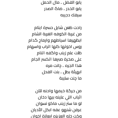
يابو الفضل .. مال الحمل
يابو الخدر .. ضاگ الصدر
سيفك دجيبه
راحت ظعن شايل حسرة ايتام
من غربة الكوفه الغربة الشام
ابظهرها اسياطهم وارماح گدام
روس اخوتها كلها اتراب واسهام
ظلت علم زينب واگفه اتنام
على صخرة صبرها اتكسر الجام
هذا الجره .. چانت مره
ابهيئة بطل .. بنت الفحل
ما چنت سليبة
من حرگة خيمها واحنه للآن
اثياب اللي علينه بيها دخان
لو ما ستر زينب ماكو نسوان
عرفن شنهو عفه ابكل الأديان
وكت خله العزيزه ابعازة اخوان