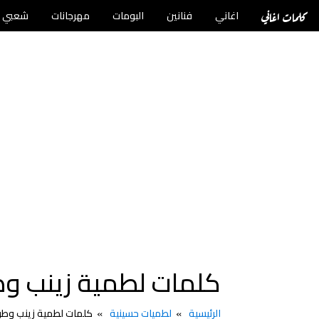
كلمات اغاني
اغاني
فنانين
البومات
مهرجانات
شعبي
كلمات لطمية زينب وط
الرئيسية
لطميات حسينية
كلمات لطمية زينب وطن 