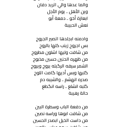
والما عدها والي اتريد دفان
وين الأهل .. يوم الأجل
ابعازة أخو .. دمعة أبو
نعش الحبيبة
وادمنه ابجلدها اتصير الجروح
بس اجروح زينب كلها بالروح
من شافت وليها اشلون مطروح
من ظهره الحنين حسين مذبوح
الشمر سيفه الرگبته يروح ويروح
گلبها وبس أديها گامت اتلوح
صدره انهشم .. والشيبه دم
گلبه انشلع .. راسه انگطع
حالة رهيبة
من دفعة الباب وسطرة البين
من شافت ابوها وراسه نصين
من داست الخيل ابصدر الحسين