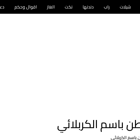
شيلات
راب
دندنها
نكت
الغاز
اقوال وحكم
دع
ن باسم الكربلائي
باسم الكربلائي