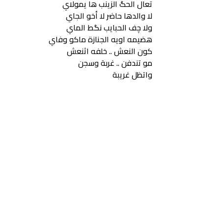
تعال الحگ الزينب ها يمولاي
لا والدها حاضر لا أخو الجاي
ولا چف الحبايب نگط الماي
هضيمه اويه الجنازة ماكو وفاي
كون النعش .. خلفه اثنعش
مو تندفن .. غربة وسجن
واتظل غريبة