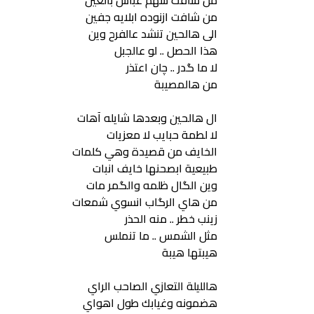
من شافت سهم عباس بالعين
من شافت ازنوده ابلايه جفين
الى هالحين تنشد عالفرح وين
هذا الحصل .. لو عالجبل
لا ما گدر .. چان اعتذر
من هالمصيبة
ال هالحين وبعدها شايله آهات
لا لطمة حبايب لا معزيات
الخايف من قصيدة وهي كلمات
طبيعية ابصحنها خايف انبات
وين الگال ظلمه والگمر مات
من هاي الرگاب انسوي شمعات
زينب خطر .. منه الحذر
مثل الشمس .. ما تنملس
هيبتها هيبة
هالليلة التعازي الصاحب الراي
هضمونه وغيابك طول اهواي