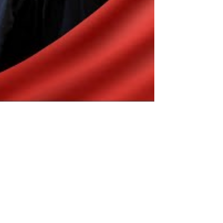
كلمات لطمية زينب وطن باسم الكربلائي