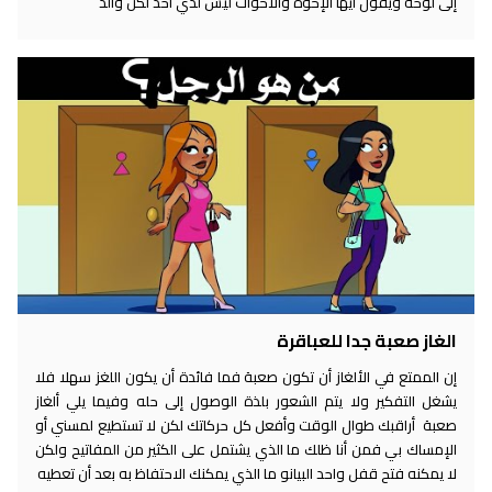
إلى لوحة ويقول أيها الإخوة والأخوات ليس لدي أحد لكن والد
الغاز صعبة جدا للعباقرة
إن الممتع في الألغاز أن تكون صعبة فما فائدة أن يكون اللغز سهلا فلا
يشغل التفكير ولا يتم الشعور بلذة الوصول إلى حله وفيما يلي ألغاز
صعبة أراقبك طوال الوقت وأفعل كل حركاتك لكن لا تستطيع لمسني أو
الإمساك بي فمن أنا ظلك ما الذي يشتمل على الكثير من المفاتيح ولكن
لا يمكنه فتح قفل واحد البيانو ما الذي يمكنك الاحتفاظ به بعد أن تعطيه