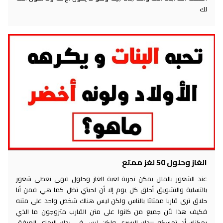
لك
الغاز وحلول 50 لغز ممتع
عند الشعور بالملل يمكن تجربة لعبة الغاز وحلول فهي تعطي شعور
بالتسلية والتشويق أحلق كل يوم إلا أن لحيتي تظل كما هي فمن أنا
حلاق ترى قاربا ممتلئا بالناس ولكن ليس هناك شخص واحد على متنه
فكيف هذا لأن جميع من كانوا على متن القارب متزوجون ما الذي
يمكنك أن تمسكه بيدك اليسرى ولكن ليس في يدك اليمنى المرفق