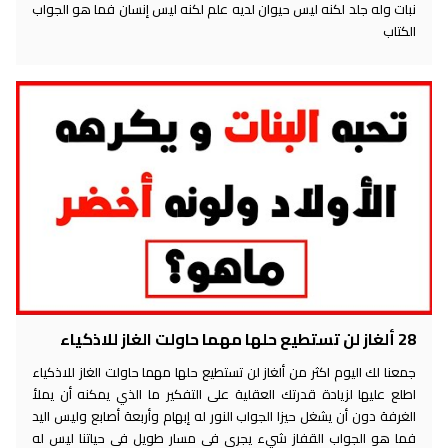
نبات وله جلد لكنه ليس حيوان لديه علم لكنه ليس إنسان فما هو الجواب
الكتاب
28 ألغاز لن تستطيع حلها مهما حاولت الغاز للاذكياء
جمعنا لك اليوم اكثر من ألغاز لن تستطيع حلها مهما حاولت الغاز للاذكياء
اطلع عليها لزيادة قدرتك العقلية على التفكير ما الذي يمكنه أن يملأ
الغرفة دون أن يشغل حيزا الجواب النور له إبهام وأربعة أصابع وليس اليد
فما هو الجواب القفاز شيء يجري في مسار طويل في حياتنا ليس له