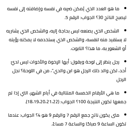
ما هو العدد الذي يُمكن ضربه في نفسه وإضافته إلى نفسه
ليصبح الناتج 30؟ الجواب: الرقم 5.
الشخص الذي يصنعه ليس بحاجة إليه، والشخص الذي يشتريه
لا يستفيد منه لنفسه، والشخص الذي يستخدمه لا يمكنه رؤيته
أو الشعور به، ما هذا؟ التابوت.
رجل ينظر إلى لوحة ويقول: أيها الإخوة والأخوات ليس لديّ
أحد، لكن والد ذلك الرجل هو ابن والدي”، من في اللوحة؟ نجل
الرجل
ما هي الأرقام الخمسة المتتالية في أيام الشهر، التي إذا تم
جمعها تكون النتيجة 100؟ الجواب: (18،19،20،21،22).
متى يكون ناتج جمع الرقم 7 والرقم 9 هو 4؟ الجواب: عندما
تكون الساعة 9 صباحًا والساعة 7 مساءً.