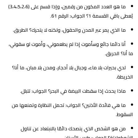
ما هو العدد المكون من رقمين، وإذا قسم على (3،4،5،2،6)
يُعطى باقي القسمة 1؟ الجواب: الرقم 61.
ما الذي يمر عبر المدن والحقول، ولكنه لا يتحرك؟ الطريق.
أنا دائما جائع وسأموت إذا لم يطعموني، وأموت لو سقوني،
ما أنا؟ الحريق.
لدي بحيرات بلا ماء، وجبال بلا أحجار، ومدن بلا مبان، ما أنا؟
الخريطة.
ماذا يحدث إذا سقطت البيضة في البحر؟ الجواب: تتبلل.
ما هي فائدة الأذنين؟ الجواب: تحمل النظارة وتمنعها من
السقوط.
من هو الشخص الذي ينصحك دائمًا بالابتعاد عن تناول
الشوكولاتة؟ الجواب: طبيب الأسنان.