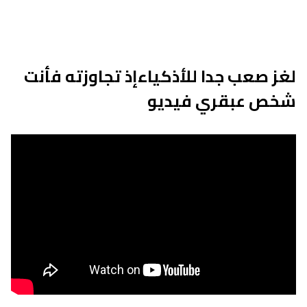
لغز صعب جدا للأذكياءإذ تجاوزته فأنت
شخص عبقري فيديو