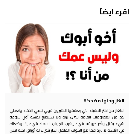
اقرء ايضاً
الغاز وحلها مضحكة
الالغاز من اكثر الاشياء التي يعشقها الكثيرون فهي تنمي الذكاء وتعطي
كم من المعلومات العامة شيء نراه ولا نستطيع لمسه أول حروفه
شيء يقتل وآخر حروفه شيء يشرب الجواب السماء شيء إذا وضعناه
في الثلاجة لا يبرد فما هو الجواب الفلفل الحار شيء له أوراق لكنه ليس