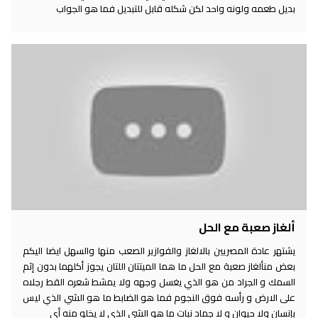
بديل طعمه ولونه واحد لكن شكله قابل للتبديل فما هو الجواب
ألغاز صعبة مع الحل
يشتهر عادة المصريين بالالغاز والفوازير الصعب منها والسهل ايضا اليكم
بعض منألغاز صعبة مع الحل ما هما الميتتان اللتان يجوز أكلهما بدون إثم
السمك و الجراد من هو الذي يغسل وجهه ولا يمشط شعره القط رجلاه
على الارض و رأسه فوق النجوم فما هو الضابط ما هو الشي الذي ليس
بإنسان ولا حيوان و لا جماد نبات ما هو الشي الذي لا يخلو منه أي