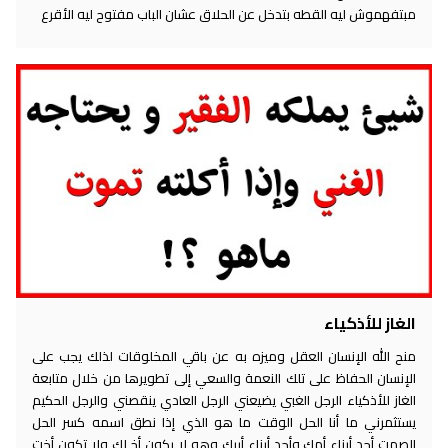
مبتفهموش ليه القطه بتدخل عن الحلاق عشان الباب مفتوح ليه الأقرع
الغاز للأذكياء
منح الله الإنسان العقل وميزه به عن باقي المخلوقات لذلك يجب على
الإنسان الحفاظ على تلك النعمة والسعي إلى تطويرها من خلال متابعة
الغاز للأذكياء الرجل الغبي يضيعني الرجل العادي ينقصني والرجل الحكيم
يستثمرني ما أنا الحل الوقت ما هو الذي إذا نطق اسمه كسر الحل
الصمت أحد أبناء أمك وأحد أبناء أبيك وهو لا يكون أخ لك ولا تكون أخت