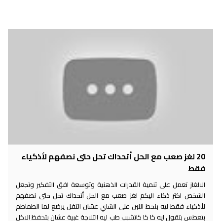
20 لغز صعب مع الحل أتحداك تحل حتى نصفهم لأذكياء
فقط
الالغاز تعمل على تنمية القدرات الذهنية وتوسعة افق التفكير وتجعل
الشخص اكثر ذكاء اليكم لغز صعب مع الحل أتحداك تحل حتى نصفهم
لأذكياء فقط ليه بنحط اللبن على الشاي عشان التفل يرضع لما الطماطم
بتعطس بتقول ايه كا كا كاتشبب طب ليه التلاجة غبية عشان بتحفظ الاكل