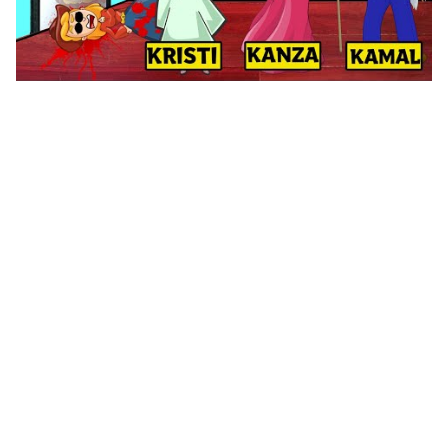
لغز صعب جدا للأذكياءإذ تجاوزته فأنت شخص عبقري