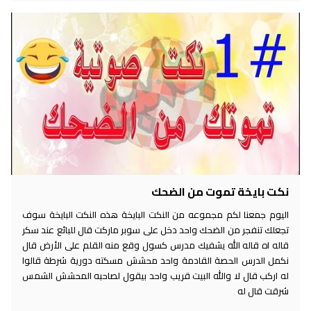
نكت بايخة تموت من الضحك
اليوم جمعنا لكم مجموعه من النكت البايخة هذه النكت البايخة سوف
تجعلك تنفجر من الضحك واحد دخل على سوبر ماركت قال للبائع عند سكر
قاله اه قاله الله يشفيك مدرس كسول وقع منه القلم على الأرض قال
نكمل الدرس الحصة القادمة واحد محشش مسكته دورية شرطة قالوا
له اركب قال لا والله البيت قريب واحد بيقول لصاحبه المحشش الشمس
شرقت قال له