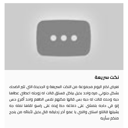
نكت سريعة
نعرض لكم اليوم مجموعة من النكت السريعة و الجديدة التي تثير الضحك
بشكل جنوني مره واحد بخيل بياكل فستق قالت له زوجته اعطني عطاها
حبه وحده قالت له حبه بس قالها مكلهم نفس الطعم واحد أقرع حس
إنو في حاجه بتمشي على دماغه حط إيده على راسو لقاها نمله جه
يشيلها قالتلو استنى والنبي يا عمو آخر زحليقه قال بخيل لأبنائه من ينجح
منكم سأريه