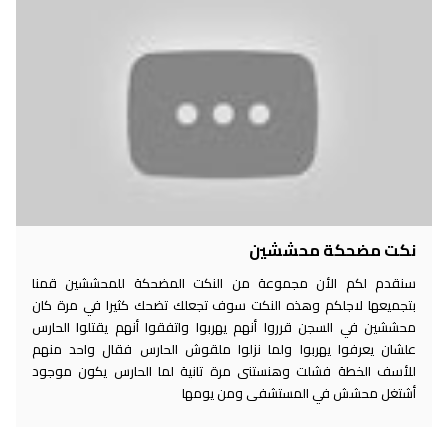
نكت مضحكة محششين
سنقدم لكم الأن مجموعة من النكت المضحكة للمحششين قمنا
بتجميعها لاجلكم وهذه النكت سوف تجعلك تضحك كثيرا في مرة كان
محششين في السجن قرروا أنهم يهربوا واتفقوا أنهم يقتلوا الحارس
علشان يعرفوا يهربوا ولما نزلوا ملقوش الحارس فقال واحد منهم
للأسف الخطة فشلت وهنستنى مرة تانية لما الحارس يكون موجود
أشتغل محشش في المستشفى ومن يومها