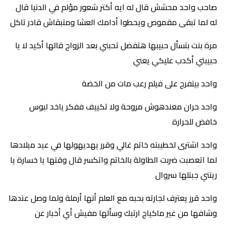
صاحب واحد محشش قال له ايه أكتر شعور مؤلم في الدنيا قال
له لما تبقى مقموص ويحطوا أدامك العشا ومتبقاش قادر تاكل
مرة بنت بتسأل حبيبها هتفضل تحبني بعد الزواج قالها أكيد لا يا
حبيبتي أكدب عليكي يعني
واحد بيتفرج على فيلم رعب مات من الخضة
واحد حران معندهوش مروحة ولا تكييف ففكر ياخد لبوس
خافض للحرارة
واحد اشترى لخطيبته خاتم غالي وقرر يهديهولها في عيد ميلادها
لما اتعصبت ضربت الطاولة بالخاتم واتكسر قال وقتها يا خسارة يا
ريتني جبتلها سروال
واحد قرر يعترف لجارته بحبه مع العلم أنها أرملة ولما وصل عندها
وشافها من غير ماكياج ارتبك وسألها مفيش أي أخبار عن