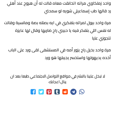
واحد زملكاوي مراته اتخانقت معاه قالت له أن هروح عند أهلي
رد قالها طب إسماعيلي شويه لو سمحتي
مرة واحد بيول لمراته بتفكري في ايه بصتله بصة ومانسية وقالت
له نفس اللي بتفكر فيه يا حبيبي راح ضاربها وقال لها عايزة
تتجوزي عليا
مرة واحد بخيل راح يزور أمه في المستشفى لقى ورد على الباب
أخده يديهولها واستخسر يجيبلها هو ورد
لا تبخل علينا بالنشر في مواقع التواصل الاجتماعي طبعا بعد ان
ينال اعجابك