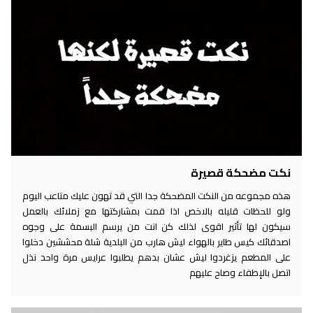
نكت مضحكة قصيرة
هذه مجموعه من النكت المضحكة جدا التي قد تهون عليك متاعب اليوم
ولو للحظات قليله بالاخص اذا قمت بمشاركتها مع زملائك بالعمل
سيكون لها تأثير اقوى لذلك كن انت من يرسم البسمة على وجوه
اصدقائك كيس طاير بالهواء ليش هارب من البلدية شلة محششين دخلوا
على المطعم يزغردوا ليش عشان بدهم يطلبوا عرايس مرة واحد نذل
اتصل بالإطفاء وصاح عليهم