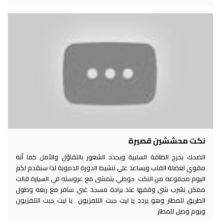
نكت محششين قصيرة
الضحك يخرج الطاقة السلبية ويجدد الشعور بالتفاؤل والأمل كما أنه
مقوي لعضلة القلب ويساعد على تنشيط الدورة الدموية لذا سنقدم لكم
اليوم مجموعه من النكت حوطي يتمشى مع عروسته في السيارة قالت
ممكن نشرب شي وقفها عند برادة مسجد غبي سافر مع ربعه وطول
الطريق للمطار وهو يردد يا ليت جبت التلفزيون يا ليت جبت التلفزيون
ويوم وصل للمطار