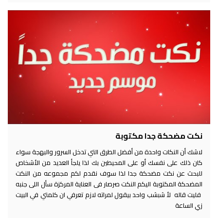
نكت مضحكة جدا مكتوبة
لاشك أن النكات واحدة من أفضل الطرق التي تدخل السرور والبهجة سواء
كان ذلك على نفسك أو على المحيطين بك لذا يلجأ العديد من الأشخاص
للبحث عن نكت مضحكة جدا لذا سوف نقدم لكم مجموعه من النكت
المضحكة المكتوبة اليكم النكت صرصار فى العناية المركزة سأل اللى جنبه
فليت قاله لأ شبشب واحد بيقول لمراته لازم تعرفي ان كلمتي في البيت
زي الساعة