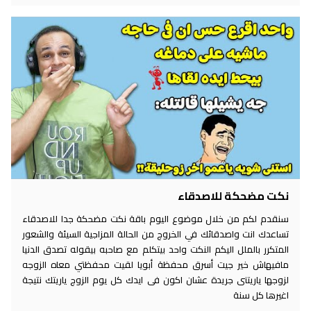
نكت مضحكة للاصدقاء
سنقدم لكم من خلال موضوع اليوم باقة نكت مضحكة جدا للاصدقاء
تساعدك انت واصدقائك في الخروج من الحالة المزاجية السيئة والشعور
المتكرر بالملل اليكم النكت واحد بيتكلم مع صاحبه بيقوله تصدق الدنيا
مافيهاش خير جيت أسرق محفظة أبويا لقيت محفظتي معاه الزوجه
لزوجها ياريتنى جريدة عشان اكون فى ايدك كل يوم الزوج ياريتك نتيجة
اغيرها كل سنة