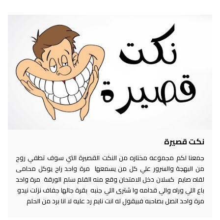
نكت قصيرة
جمعنا لكم مجموعه مختاره من النكت القصيرة التي سوف تطفي روح
من البهجة والسرور علي كل من يسمعها مرة واحد راح يوكل محامى
لقاه صايم كسلان دخل الامتحان وقع منه القلم سلم الورقة مرة واحد
باع اللي وراه والي قدامه وا شترى اللي جنبه بقرة جالها جفاف نزلت نيدو
مرة واحد اتصل بصاحبه فبيقول له انت نايم رد عليه لا انا برد من الحلم