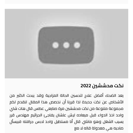
نكت محششين 2022
يعد الضحك أفضل علاج لتحسين الحالة المزاجية وقد يبحث الكثير من
الأشخاص عن نكت جديدة لذا قررنا أن نخصص هذا المقال لنقدم لكم
مجموعة متنوعة من نكت محششين مرة صنايعي عطس قال هات شاي
واحد اخذ الدواء قبل ميعاده ليش علشان يفاجئ الجراثيم مهندس قرر
يسيب الشغل وهو ماشي قال أنا مستطيل واحد لابس جرافته فبيسأل
صاحبه هي معدولة قاله لا مع