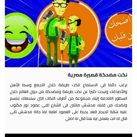
نكت مضحكة قصيرة مصرية
نرغب دائما في الاستماع لنكت طريفة خلال التجمع وسط الأهل
والأصدقاء ونبحث كثيرا عن نكت طريفة ومضحكة من حول العالم خلال
السطور القادمة إليك مجموعة من أطرف النكات التي ستجعلك تبتسم
وتضحك من قلبك محشش ماشى فى الشارع لقى عمود نور مكتوب
عليه شقة للايجار قعد يخبط على العمود لغاية لما جاله محشش تانى
قال له انت بتعمل ايه هنا قال له اصلي