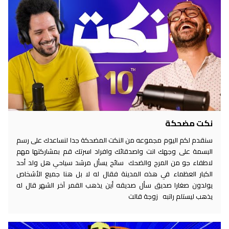
نكت مضحكة
سنقدم لكم اليوم مجموعه من النكت المضحكة جدا لنساعدك على رسم
البسمة على وجهك انت واصدقائك وافراد اسرتك قم بمشاركتها مهم
لاطفاء جو من المرح والضحك سائح يسأل مرشد سياحي هل ولد أحد
الكبار العظماء في هذه المدينة فقال له لا بل هنا جميع الأشخاص
يولدون صغارا صديق سأل صديقه أين يذهب القمر آخر الشهر قال له
يذهب ليستلم راتبه زوجة قالت