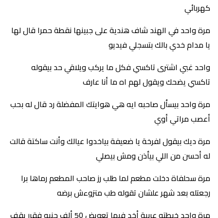
كهربائي
مرة واحد في الهند شاف هندية على جبينها نقطة حمرا قال لها
يا مدام خدي بالك بتسجلي فيديو
واحد غبي اشترى تاكسي فكل ما يركب ويلاقي حد بيقوله
تاكسي يضحك ويقول لهم اه ما أنا عارف
مرة واحد بيسأل صاحبه ايه هي هوايتك المفضلة رد قال له بحب
أعصب مراتي أوي
مرة ديك بيقول لفرخة يا ضعيفة بياخدوا عيالك وأنت ساكتة قالت
له أحسن من اللي بيأذن ومش بيصلي
مرة سحلفاة دخلت مطعم لما طلب رز صاحب المطعم رماها برا
رجعتله بعد شهر علشان تقوله طب متزوءش برضه
مرة واحد خبطته عربية أخد فيها تعويض 50 ألف جنيه فقرر يقف