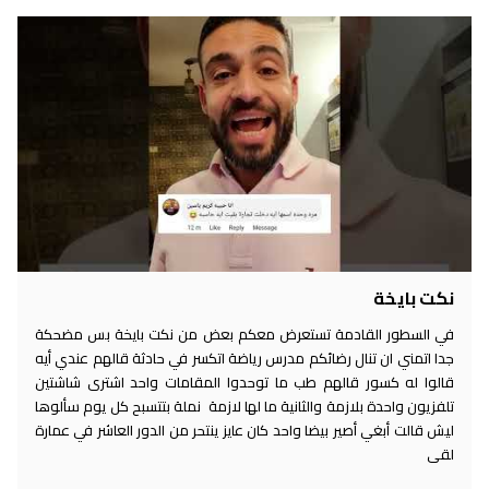
نكت بايخة
في السطور القادمة تستعرض معكم بعض من نكت بايخة بس مضحكة
جدا اتمني ان تنال رضائكم مدرس رياضة اتكسر في حادثة قالهم عندي أيه
قالوا له كسور قالهم طب ما توحدوا المقامات واحد اشترى شاشتين
تلفزيون واحدة بلازمة والثانية ما لها لازمة نملة بتتسبح كل يوم سألوها
ليش قالت أبغي أصير بيضا واحد كان عايز ينتحر من الدور العاشر في عمارة
لقى