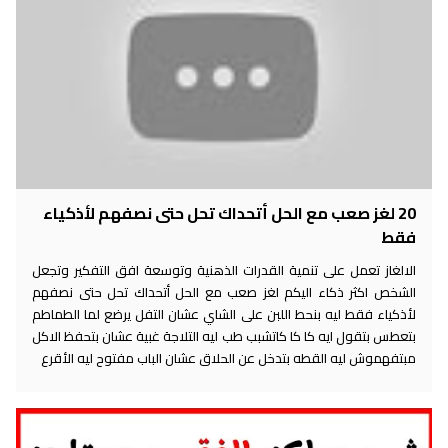
20 لغز صعب مع الحل أتحداك تحل حتى نصفهم لأذكياء
فقط
الالغاز تعمل على تنمية القدرات الذهنية وتوسعة افق التفكير وتجعل
الشخص اكثر ذكاء اليكم لغز صعب مع الحل أتحداك تحل حتى نصفهم
لأذكياء فقط ليه بنحط اللبن على الشاي عشان التفل يرضع لما الطماطم
بتعطس بتقول ايه كا كا كاتشبب طب ليه التلاجة غبية عشان بتحفظ الاكل
مبتفهموش ليه القطه بتدخل عن الحلاق عشان الباب مفتوح ليه الأقرع