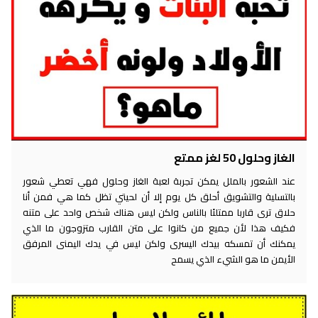
الغاز وحلول 50 لغز ممتع
عند الشعور بالملل يمكن تجربة لعبة الغاز وحلول فهي تعطي شعور
بالتسلية والتشويق أحلق كل يوم إلا أن لحيتي تظل كما هي فمن أنا
حلاق ترى قاربا ممتلئا بالناس ولكن ليس هناك شخص واحد على متنه
فكيف هذا لأن جميع من كانوا على متن القارب متزوجون ما الذي
يمكنك أن تمسكه بيدك اليسرى ولكن ليس في يدك اليمنى المرفق
الأيمن ما هو الشيء الذي يسمح