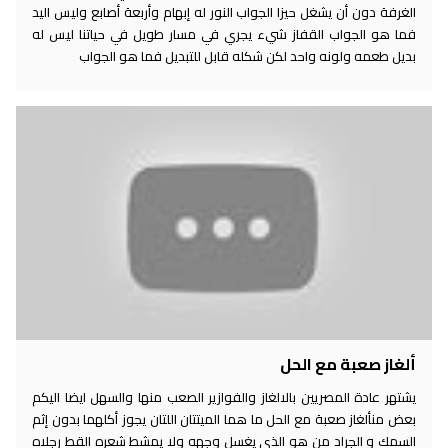
الغرفة دون أن يشغل حيزا الجواب النور له إبهام وأربعة أصابع وليس اليد
فما هو الجواب القفاز شيء يجري في مسار طويل في حياتنا ليس له
بديل طعمه ولونه واحد لكن شكله قابل للتبديل فما هو الجواب
ألغاز صعبة مع الحل
يشتهر عادة المصريين بالالغاز والفوازير الصعب منها والسهل ايضا اليكم
بعض منألغاز صعبة مع الحل ما هما الميتتان اللتان يجوز أكلهما بدون إثم
السمك و الجراد من هو الذي يغسل وجهه ولا يمشط شعره القط رجلاه