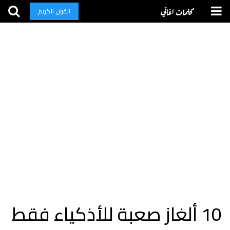
كلمات اغاني
القران الكريم
10 ألغاز صعبة للأذكياء فقط