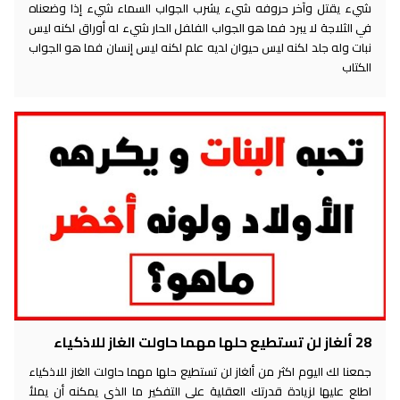
شيء يقتل وآخر حروفه شيء يشرب الجواب السماء شيء إذا وضعناه
في الثلاجة لا يبرد فما هو الجواب الفلفل الحار شيء له أوراق لكنه ليس
نبات وله جلد لكنه ليس حيوان لديه علم لكنه ليس إنسان فما هو الجواب
الكتاب
28 ألغاز لن تستطيع حلها مهما حاولت الغاز للاذكياء
جمعنا لك اليوم اكثر من ألغاز لن تستطيع حلها مهما حاولت الغاز للاذكياء
اطلع عليها لزيادة قدرتك العقلية على التفكير ما الذي يمكنه أن يملأ