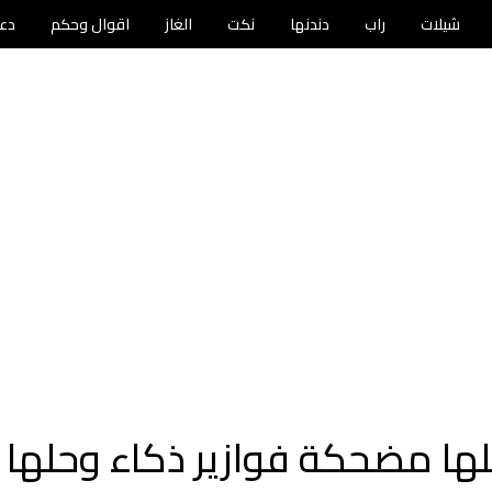
شيلات
راب
دندنها
نكت
الغاز
اقوال وحكم
دع