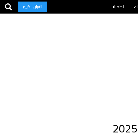
اء
لطميات
القران الكريم