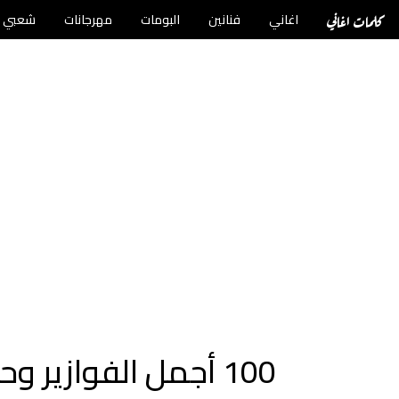
كلمات اغاني
اغاني
فنانين
البومات
مهرجانات
شعبي
100 أجمل الفوازير وحلها مضحكة فوازير ذكاء وحلها 2025