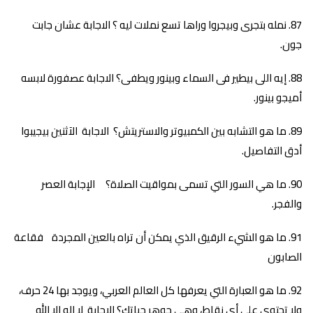
نمله بتجرى وبيجروا وراها تسع نملات ليه ؟ الاجابة عشان جابت
جون.
إيه اللى بيطير فى السماء وبينور ويطفى؟ الاجابة عصفورة لابسه
أميجو بينور.
ما هو التشابه بين الكمبيوتر والاستريتش؟ الاجابة الآثنين بيجيبوا
أدق التفاصيل.
ما هي السور التي تسمى بمواقيت الصلاة؟ الإجابة العصر
والفجر.
ما هو الشيء الرقيق الذي يمكن أن تراه بالعين المجردة فقاعة
الصابون
ما هو العبارة التي يعرفها كل العالم العربي، ويوجد بها 24 حرف،
ولا تحتوي على أي نقاط، وهي جوهر حياتك؟ الاجابة لا إله إلا الله