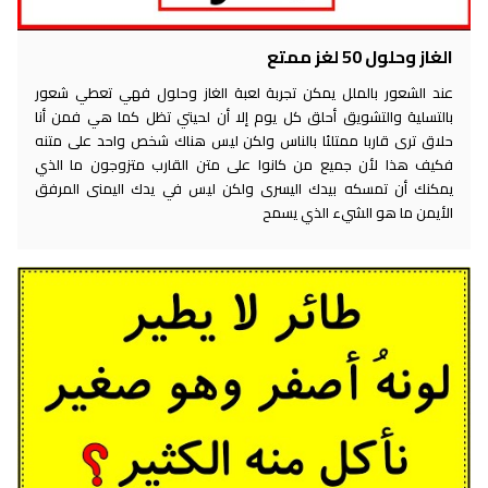
الغاز وحلول 50 لغز ممتع
عند الشعور بالملل يمكن تجربة لعبة الغاز وحلول فهي تعطي شعور
بالتسلية والتشويق أحلق كل يوم إلا أن لحيتي تظل كما هي فمن أنا
حلاق ترى قاربا ممتلئا بالناس ولكن ليس هناك شخص واحد على متنه
فكيف هذا لأن جميع من كانوا على متن القارب متزوجون ما الذي
يمكنك أن تمسكه بيدك اليسرى ولكن ليس في يدك اليمنى المرفق
الأيمن ما هو الشيء الذي يسمح