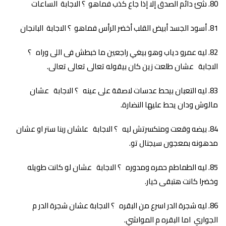
شئ دائم الصدق إلا إذا جاع كذب فماهو ؟ الاجابة الساعات
أسود الجسد أبيض القلب أخضر الرأس فماهو ؟ الاجابة البانجان
ليه عمرو دياب وهو بيغي راجعين ما خبطش فى اللى وراه ؟
الاجابة عشان طلعت زين كان بيقوله تعالى تعالى تعالى.
ليه التعبان بيحط عدسات لاصقة على عينه ؟ الاجابة عشان
مالوش ودان يحط عليها النضارة.
بيضه وقعت ومتكسرتش ليه ؟ الاجابة علشان ربنا ستر او عشان
مدهونه بمعجون سيجنال تو.
ليه الطماطم حمره ومدوره ؟ الاجابة عشان لو كانت طويله
وخضرا كانت هتبقى خيار.
ليه شجرة الدر اسرع من البقره ؟ الاجابة عشان شجرة الدر م
الجواري اما البقره م المواشي.