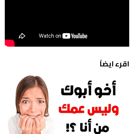
اقرء ايضاً