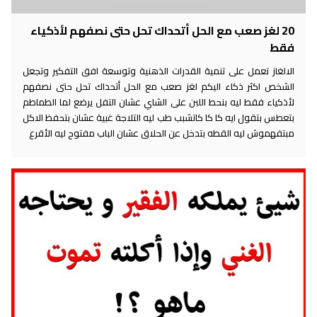
20 لغز صعب مع الحل أتحداك تحل حتى نصفهم لأذكياء
فقط
الالغاز تعمل على تنمية القدرات الذهنية وتوسعة افق التفكير وتجعل
الشخص اكثر ذكاء اليكم لغز صعب مع الحل أتحداك تحل حتى نصفهم
لأذكياء فقط ليه بنحط اللبن على الشاي عشان التفل يرضع لما الطماطم
بتعطس بتقول ايه كا كا كاتشبب طب ليه التلاجة غبية عشان بتحفظ الاكل
مبتفهموش ليه القطه بتدخل عن الحلاق عشان الباب مفتوح ليه الأقرع