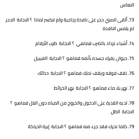
النعاس
ألقى الصبي حجر على نافذة زجاجية ولم تنكسر لماذا ؟ الاجابة الحجر
لم يلمس النافذة
أشياء تزداد بالضرب فماهي ؟ الاجابة ظرب الأرقام
حيوان يفرك جسده بأنفه فماهو ؟ الاجابة الفيييل
تقف فوقه ويقف تحتك فماهو ؟ الاجابة حذائك
نهر بلا ماء فماهو ؟ الاجابة نهر الخرائط
لديه القدرة على الدخول والخروج من المياه دون البلل فماهو ؟
الاجابة الظل
كلما تحرك فقد جزء منه فماهو ؟ الاجابة إبرة الحياكة