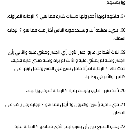
ورا بعضهم.
فاكهة لونها أحمر ولها حسنات كثيرة فما هي ؟ الإجابة الفراولة.
شيء تمتلكه أنت ويستخدمونه الناس أكثر منك فما هو ؟ الإجابة
اسمك.
ثلاث أشخاص عبروا جسر الأول رأي الجسر ومشي عليه والثاني رأى
الجسر ولكنه لم يمشي عليه والثالث لم يراه ولكنه مشي عليه فكيف
حدث ذلك ؟ الإجابة امرأة حامل تسير علي الجسر وتحمل ابنها على
كتفها والأخر في بطنها.
نأخذ منها الحليب وليست بقرة ؟ الإجابة ثمرة جوز الهند.
شيء لديه رأسين و٤عيون و٦ أرجل فما هو ؟الإجابة رجل راكب على
الحصان.
يغلب الجميع دون أن يسبب لهم الأذى فماهو ؟ الاجابة غلبة