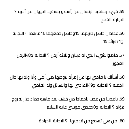
شيء يستفيد الإنسان من رأسه و يستفيد الحيوان من آخره ؟
الاجابة القمح
عدادان حاصل ضربهما 15وحاصل جمعهما 16ماهما ؟ الاجابة
ج471زائد 15
ماهوالشيء الذي له عينان وثلاثة أرجل ؟ الاجابة ج48الرجل
العجوز
أسألك يا قاضي تها عن إمرأة تزوجتها هي أمي وأنا ولد تها حلل
الجملة ؟ الاجابة ج49القاضي تها والسائل ولد القاضي
ياعجيبا من عجب ياجمادا من خشب بعد ماهو جماد صار له روح
فؤاد ؟ الاجابة ج50عصى موسى عليه السلام
من هي تسمع من قدميها ؟ الاجابة الجرادة