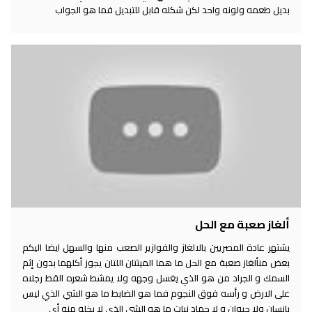
بديل طعمه ولونه واحد لكن شكله قابل للتبديل فما هو الجواب
ألغاز صعبة مع الحل
يشتهر عادة المصريين بالالغاز والفوازير الصعب منها والسهل ايضا اليكم
بعض منألغاز صعبة مع الحل ما هما الميتتان اللتان يجوز أكلهما بدون إثم
السمك و الجراد من هو الذي يغسل وجهه ولا يمشط شعره القط رجلاه
على الارض و رأسه فوق النجوم فما هو الضابط ما هو الشي الذي ليس
بإنسان ولا حيوان و لا جماد نبات ما هو الشي الذي لا يخلو منه أي