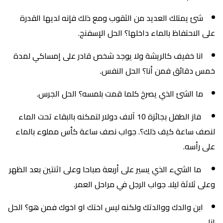
شئ يمتلك العديد من الثقوب ومع ذلك فإنه لديها القدرة
على الاحتفاظ بالماء داخلها؟ الحل الإسفنج.
انا خفيف كالريشة ولا يوجد شخص قادر على إمساكي لمدة
خمس دقائق فمن أنا؟ الحل النفس.
ما الشئ الذي يصرخ كلما قمت بلمسه؟ الحل الجرس.
فاز الطفل بجائزة 10 آلاف دولار لتمكنه بالبقاء تحت الماء
لنصف ساعة كيف ذلك؟. جواب نصف ساعة كأس مملوء بالماء
على رأسه.
ما الشيء الذي يسير على أربعة صباحا وعلى اثنتين بعد الظهر
وعلى ثلاثة ليلا. جواب الرجل في مراحل العمر.
ابن والدك ووالدتك ولكنه ليس اختك او اخوك فمن هو؟ الحل
انا.