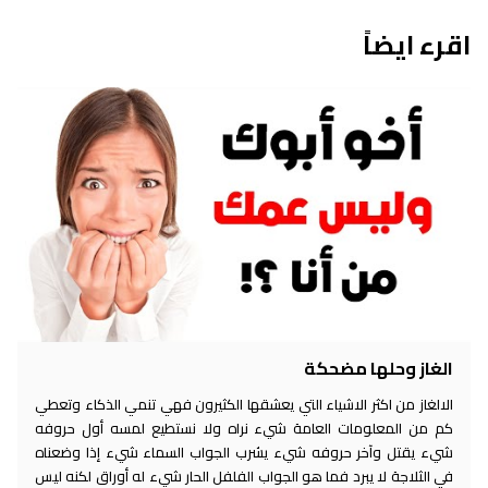
اقرء ايضاً
الغاز وحلها مضحكة
الالغاز من اكثر الاشياء التي يعشقها الكثيرون فهي تنمي الذكاء وتعطي
كم من المعلومات العامة شيء نراه ولا نستطيع لمسه أول حروفه
شيء يقتل وآخر حروفه شيء يشرب الجواب السماء شيء إذا وضعناه
في الثلاجة لا يبرد فما هو الجواب الفلفل الحار شيء له أوراق لكنه ليس