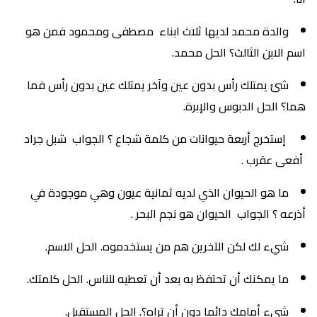
والدة محمد لديها ثلاث ابناء مصطفى ومحمود فمن هو
اسم الابن الثالث؟ الحل محمد.
شئ يمتلك رأس بدون عين وآخر يمتلك عين بدون رأس فما
هما؟ الحل الدبوس والإبرة.
إستخرج أربعة حيوانات من كلمة شجاع ؟ الجواب شبل جراد
أفعى عقرب .
ما هو الحيوان الذي لديه ثمانية عيون وهي موجودة في
أذرعه ؟ الجواب الحيوان هو نجم البحر .
شيء لك لكن الآخرين هم من يستخدموه. الحل الاسم.
ما يمكنك أن تحتفظ به بعد أن تعطيه للناس. الحل كلمتك.
شيء أمامك دائما دون أن تراه؟. الحل المستقبل.