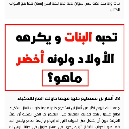
نبات وله جلد لكنه ليس حيوان لديه علم لكنه ليس إنسان فما هو الجواب
الكتاب
28 ألغاز لن تستطيع حلها مهما حاولت الغاز للاذكياء
جمعنا لك اليوم اكثر من ألغاز لن تستطيع حلها مهما حاولت الغاز للاذكياء
اطلع عليها لزيادة قدرتك العقلية على التفكير ما الذي يمكنه أن يملأ
الغرفة دون أن يشغل حيزا الجواب النور له إبهام وأربعة أصابع وليس اليد
فما هو الجواب القفاز شيء يجري في مسار طويل في حياتنا ليس له