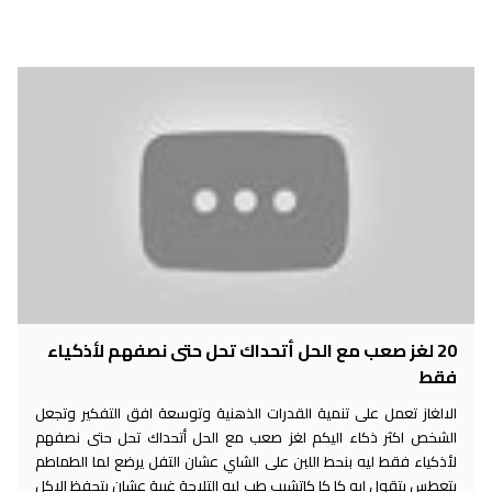
20 لغز صعب مع الحل أتحداك تحل حتى نصفهم لأذكياء
فقط
الالغاز تعمل على تنمية القدرات الذهنية وتوسعة افق التفكير وتجعل
الشخص اكثر ذكاء اليكم لغز صعب مع الحل أتحداك تحل حتى نصفهم
لأذكياء فقط ليه بنحط اللبن على الشاي عشان التفل يرضع لما الطماطم
بتعطس بتقول ايه كا كا كاتشبب طب ليه التلاجة غبية عشان بتحفظ الاكل