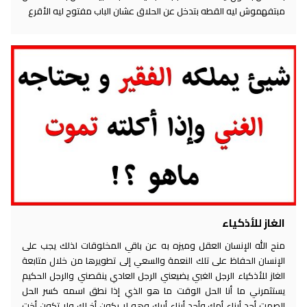
مبتفهموش ليه القطه بتدخل عن الحلاق عشان الباب مفتوح ليه الأقرع
الغاز للأذكياء
منح الله الإنسان العقل وميزه به عن باقي المخلوقات لذلك يجب على
الإنسان الحفاظ على تلك النعمة والسعي إلى تطويرها من خلال متابعة
الغاز للأذكياء الرجل الغبي يضيعني الرجل العادي ينقصني والرجل الحكيم
يستثمرني ما أنا الحل الوقت ما هو الذي إذا نطق اسمه كسر الحل
الصمت أحد أبناء أمك وأحد أبناء أبيك وهو لا يكون أخ لك ولا تكون أخت