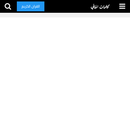
كلمات اغاني
القران الكريم