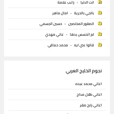
انت الدنيا
-
راغب علامة
بالجي بالحرية
-
امال ماهر
الصقور المخلصين
-
حسين الجسمي
لم اتحسس يدها
-
غاني مهدي
قالوا عني ايه
-
محمد حماقي
نجوم الخليج العربي
اغاني محمد عبده
اغاني طلال مداح
اغاني رابح صقر